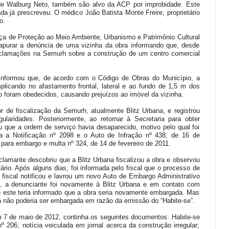
e Walburg Neto, também são alvo da ACP por improbidade. Este
ada já prescreveu. O médico João Batista Monte Freire, proprietário
o.
ça de Proteção ao Meio Ambiente, Urbanismo e Patrimônio Cultural
a apurar a denúncia de uma vizinha da obra informando que, desde
eclamações na Semurh sobre a construção de um centro comercial
nformou que, de acordo com o Código de Obras do Município, a
plicando no afastamento frontal, lateral e ao fundo de 1,5 m dos
não foram obedecidos, causando prejuízos ao imóvel da vizinha.
 de fiscalização da Semurh, atualmente Blitz Urbana, e registrou
gularidades. Posteriormente, ao retornar à Secretaria para obter
 que a ordem de serviço havia desaparecido, motivo pelo qual foi
rta a Notificação nº 2098 e o Auto de Infração nº 438, de 16 de
para embargo e multa nº 324, de 14 de fevereiro de 2011.
amante descobriu que a Blitz Urbana fiscalizou a obra e observou
etário. Após alguns dias, foi informada pelo fiscal que o processo de
fiscal notificou e lavrou um novo Auto de Embargo Administrativo
 a denunciante foi novamente à Blitz Urbana e em contato com
) este teria informado que a obra seria novamente embargada. Mas
ra não poderia ser embargada em razão da emissão do “Habite-se”.
7 de maio de 2012, continha os seguintes documentos: Habite-se
 206; notícia veiculada em jornal acerca da construção irregular;