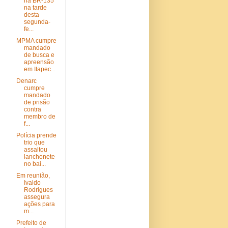
na BR-135
na tarde
desta
segunda-
fe...
MPMA cumpre
mandado
de busca e
apreensão
em Itapec...
Denarc
cumpre
mandado
de prisão
contra
membro de
f...
Polícia prende
trio que
assaltou
lanchonete
no bai...
Em reunião,
Ivaldo
Rodrigues
assegura
ações para
m...
Prefeito de