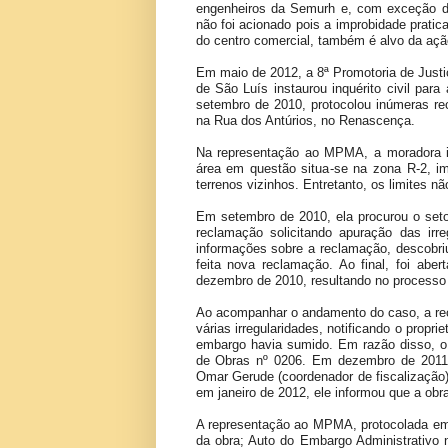
engenheiros da Semurh e, com exceção d
não foi acionado pois a improbidade pratic
do centro comercial, também é alvo da açã
Em maio de 2012, a 8ª Promotoria de Justi
de São Luís instaurou inquérito civil par
setembro de 2010, protocolou inúmeras r
na Rua dos Antúrios, no Renascença.
Na representação ao MPMA, a moradora i
área em questão situa-se na zona R-2, im
terrenos vizinhos. Entretanto, os limites 
Em setembro de 2010, ela procurou o setor
reclamação solicitando apuração das irre
informações sobre a reclamação, descobriu
feita nova reclamação. Ao final, foi abe
dezembro de 2010, resultando no processo 
Ao acompanhar o andamento do caso, a recl
várias irregularidades, notificando o propri
embargo havia sumido. Em razão disso, o 
de Obras nº 0206. Em dezembro de 2011,
Omar Gerude (coordenador de fiscalização
em janeiro de 2012, ele informou que a ob
A representação ao MPMA, protocolada em 
da obra; Auto do Embargo Administrativo nº