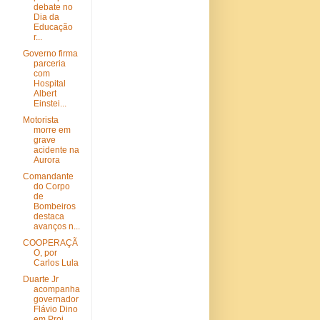
debate no
Dia da
Educação
r...
Governo firma
parceria
com
Hospital
Albert
Einstei...
Motorista
morre em
grave
acidente na
Aurora
Comandante
do Corpo
de
Bombeiros
destaca
avanços n...
COOPERAÇÃ
O, por
Carlos Lula
Duarte Jr
acompanha
governador
Flávio Dino
em Proj...