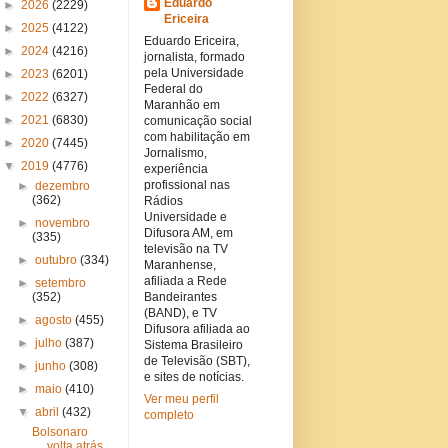
Eduardo
►
2026
(2229)
Ericeira
►
2025
(4122)
Eduardo Ericeira,
►
2024
(4216)
jornalista, formado
pela Universidade
►
2023
(6201)
Federal do
►
2022
(6327)
Maranhão em
►
2021
(6830)
comunicação social
com habilitação em
►
2020
(7445)
Jornalismo,
▼
2019
(4776)
experiência
profissional nas
►
dezembro
(362)
Rádios
Universidade e
►
novembro
Difusora AM, em
(335)
televisão na TV
►
outubro
(334)
Maranhense,
afiliada a Rede
►
setembro
(352)
Bandeirantes
(BAND), e TV
►
agosto
(455)
Difusora afiliada ao
►
julho
(387)
Sistema Brasileiro
de Televisão (SBT),
►
junho
(308)
e sites de notícias.
►
maio
(410)
Ver meu perfil
▼
abril
(432)
completo
Bolsonaro
volta atrás