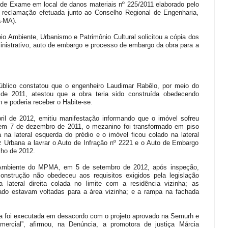
 de Exame em local de danos materiais nº 225/2011 elaborado pelo
 e reclamação efetuada junto ao Conselho Regional de Engenharia,
a-MA).
o Ambiente, Urbanismo e Patrimônio Cultural solicitou a cópia dos
nistrativo, auto de embargo e processo de embargo da obra para a
úblico constatou que o engenheiro Laudimar Rabêlo, por meio do
 de 2011, atestou que a obra teria sido construída obedecendo
 e poderia receber o Habite-se.
l de 2012, emitiu manifestação informando que o imóvel sofreu
e em 7 de dezembro de 2011, o mezanino foi transformado em piso
 na lateral esquerda do prédio e o imóvel ficou colado na lateral
itz Urbana a lavrar o Auto de Infração nº 2221 e o Auto de Embargo
ulho de 2012.
 Ambiente do MPMA, em 5 de setembro de 2012, após inspeção,
onstrução não obedeceu aos requisitos exigidos pela legislação
 lateral direita colada no limite com a residência vizinha; as
ado estavam voltadas para a área vizinha; e a rampa na fachada
bra foi executada em desacordo com o projeto aprovado na Semurh e
ercial”, afirmou, na Denúncia, a promotora de justiça Márcia