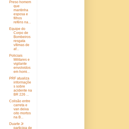
Preso homem
que
mantinha
esposa e
filhos
reféns na...
Equipe do
Corpo de
Bombeiros
resgata
vítimas de
af...
Policiais
Militares e
vigilante
envolvidos
em homi...
PRF atualiza
informaçõe
s sobre
acidente na
BR 226 ...
Colisão entre
carreta e
van deixa
oito mortos
na B...
Duarte Jr
participa de