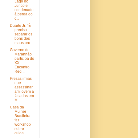
Lago do
Junco é
condenado
à perda do
c...
Duarte Jr: “É
preciso
separar os
bons dos
maus pro...
Governo do
Maranhão
participa do
XXI
Encontro
Regi...
Presas irmãs
que
assassinar
am jovem a
facadas em
M...
Casa da
Mulher
Brasileira
faz
workshop
sobre
cuida...