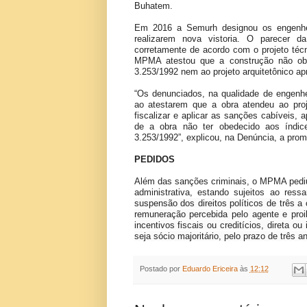
Buhatem.
Em 2016 a Semurh designou os engenhe
realizarem nova vistoria. O parecer d
corretamente de acordo com o projeto téc
MPMA atestou que a construção não obed
3.253/1992 nem ao projeto arquitetônico a
“Os denunciados, na qualidade de engenhe
ao atestarem que a obra atendeu ao pro
fiscalizar e aplicar as sanções cabíveis, 
de a obra não ter obedecido aos índice
3.253/1992”, explicou, na Denúncia, a promo
PEDIDOS
Além das sanções criminais, o MPMA pediu
administrativa, estando sujeitos ao ress
suspensão dos direitos políticos de três a
remuneração percebida pelo agente e proi
incentivos fiscais ou creditícios, direta o
seja sócio majoritário, pelo prazo de três a
Postado por
Eduardo Ericeira
às
12:12