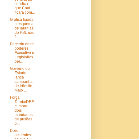
e indica
que Coaf
ficará com...
Gráfica ligada
a esquema
de laranjas
do PSL não
fu...
Parceria entre
poderes
Executivo e
Legislativo
per...
Governo do
Estado
lança
campanha
de trânsito
Maio ...
Força
Tarefa/DRF
cumpre
dois
mandados
de prisões
p...
Dois
acidentes