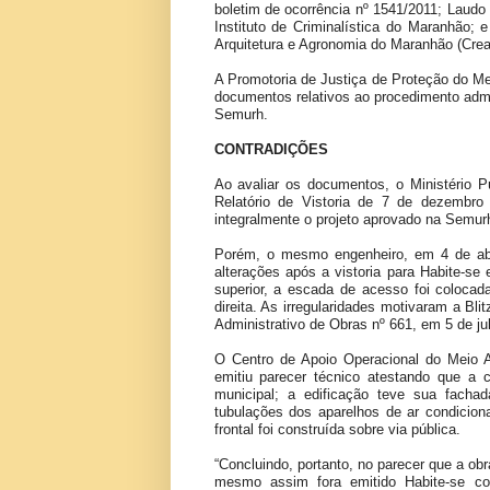
boletim de ocorrência nº 1541/2011; Laudo
Instituto de Criminalística do Maranhão;
Arquitetura e Agronomia do Maranhão (Cre
A Promotoria de Justiça de Proteção do Mei
documentos relativos ao procedimento admi
Semurh.
CONTRADIÇÕES
Ao avaliar os documentos, o Ministério P
Relatório de Vistoria de 7 de dezembro
integralmente o projeto aprovado na Semurh
Porém, o mesmo engenheiro, em 4 de abri
alterações após a vistoria para Habite-s
superior, a escada de acesso foi colocada
direita. As irregularidades motivaram a Bl
Administrativo de Obras nº 661, em 5 de j
O Centro de Apoio Operacional do Meio
emitiu parecer técnico atestando que a c
municipal; a edificação teve sua fachada
tubulações dos aparelhos de ar condicion
frontal foi construída sobre via pública.
“Concluindo, portanto, no parecer que a o
mesmo assim fora emitido Habite-se com