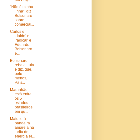
“Não é minha
linha”, diz
Bolsonaro
sobre
comercial...
Carlos é
‘doido’ e
‘radical’ e
Eduardo
Bolsonaro
é...
Bolsonaro
rebate Lula
e diz, que,
pelo
menos,
País...
Maranhão
está entre
os 5
estados
brasileiros
em qu...
Maio terá
bandeira
amarela na
tarifa de
energia el...