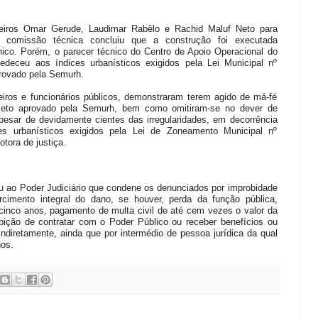
iros Omar Gerude, Laudimar Rabêlo e Rachid Maluf Neto para
a comissão técnica concluiu que a construção foi executada
nico. Porém, o parecer técnico do Centro de Apoio Operacional do
eceu aos índices urbanísticos exigidos pela Lei Municipal nº
provado pela Semurh.
iros e funcionários públicos, demonstraram terem agido de má-fé
jeto aprovado pela Semurh, bem como omitiram-se no dever de
apesar de devidamente cientes das irregularidades, em decorrência
s urbanísticos exigidos pela Lei de Zoneamento Municipal nº
tora de justiça.
 ao Poder Judiciário que condene os denunciados por improbidade
arcimento integral do dano,
se houver, perda da função pública,
 cinco anos, pagamento de multa civil de até cem vezes o valor da
bição de contratar com o Poder Público ou receber benefícios ou
u indiretamente, ainda que por intermédio de pessoa jurídica da qual
nos.