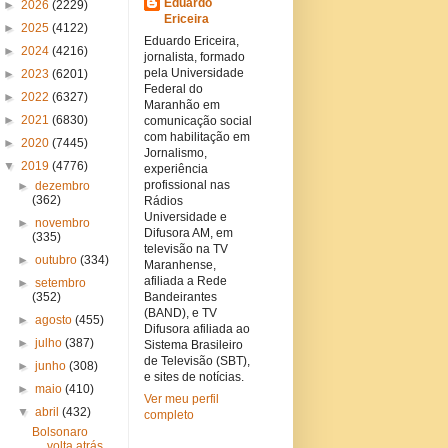
Eduardo
►
2026
(2229)
Ericeira
►
2025
(4122)
Eduardo Ericeira,
►
2024
(4216)
jornalista, formado
pela Universidade
►
2023
(6201)
Federal do
►
2022
(6327)
Maranhão em
►
2021
(6830)
comunicação social
com habilitação em
►
2020
(7445)
Jornalismo,
▼
2019
(4776)
experiência
profissional nas
►
dezembro
(362)
Rádios
Universidade e
►
novembro
Difusora AM, em
(335)
televisão na TV
►
outubro
(334)
Maranhense,
afiliada a Rede
►
setembro
(352)
Bandeirantes
(BAND), e TV
►
agosto
(455)
Difusora afiliada ao
►
julho
(387)
Sistema Brasileiro
de Televisão (SBT),
►
junho
(308)
e sites de notícias.
►
maio
(410)
Ver meu perfil
▼
abril
(432)
completo
Bolsonaro
volta atrás