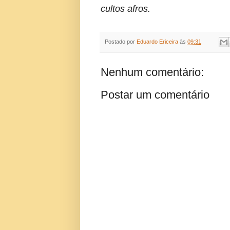
cultos afros.
Postado por
Eduardo Ericeira
às
09:31
Nenhum comentário:
Postar um comentário