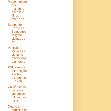
Preso homem
que
mantinha
esposa e
filhos
reféns na...
Equipe do
Corpo de
Bombeiros
resgata
vítimas de
af...
Policiais
Militares e
vigilante
envolvidos
em homi...
PRF atualiza
informaçõe
s sobre
acidente na
BR 226 ...
Colisão entre
carreta e
van deixa
oito mortos
na B...
Duarte Jr
participa de