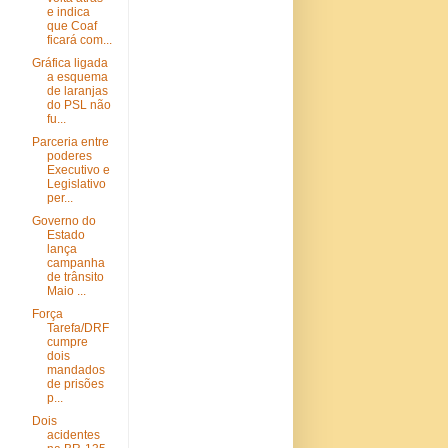
e indica
que Coaf
ficará com...
Gráfica ligada
a esquema
de laranjas
do PSL não
fu...
Parceria entre
poderes
Executivo e
Legislativo
per...
Governo do
Estado
lança
campanha
de trânsito
Maio ...
Força
Tarefa/DRF
cumpre
dois
mandados
de prisões
p...
Dois
acidentes