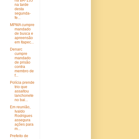
na BR-135
na tarde
desta
segunda-
fe...
MPMA cumpre
mandado
de busca e
apreensão
em Itapec...
Denarc
cumpre
mandado
de prisão
contra
membro de
f...
Polícia prende
trio que
assaltou
lanchonete
no bai...
Em reunião,
Ivaldo
Rodrigues
assegura
ações para
m...
Prefeito de