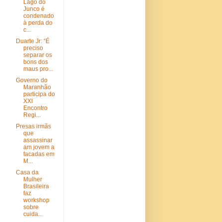
Lago do
Junco é
condenado
à perda do
c...
Duarte Jr: “É
preciso
separar os
bons dos
maus pro...
Governo do
Maranhão
participa do
XXI
Encontro
Regi...
Presas irmãs
que
assassinar
am jovem a
facadas em
M...
Casa da
Mulher
Brasileira
faz
workshop
sobre
cuida...