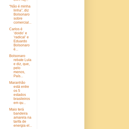
“Não é minha
linha”, diz
Bolsonaro
sobre
comercial...
Carlos é
‘doido’ e
‘radical’ e
Eduardo
Bolsonaro
é...
Bolsonaro
rebate Lula
e diz, que,
pelo
menos,
País...
Maranhão
está entre
os 5
estados
brasileiros
em qu...
Maio terá
bandeira
amarela na
tarifa de
energia el...