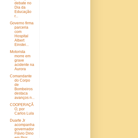
debate no
Dia da
Educação
r...
Governo firma
parceria
com
Hospital
Albert
Einstei...
Motorista
morre em
grave
acidente na
Aurora
Comandante
do Corpo
de
Bombeiros
destaca
avanços n...
COOPERAÇÃ
O, por
Carlos Lula
Duarte Jr
acompanha
governador
Flávio Dino
em Proj...