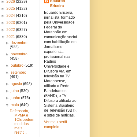
Eduardo
►
2026
(2229)
Ericeira
►
2025
(4122)
Eduardo Ericeira,
►
2024
(4216)
jornalista, formado
pela Universidade
►
2023
(6201)
Federal do
►
2022
(6327)
Maranhão em
▼
2021
(6830)
comunicação social
com habilitação em
►
dezembro
Jornalismo,
(523)
experiência
►
novembro
profissional nas
(458)
Rádios
►
outubro
(519)
Universidade e
Difusora AM, em
►
setembro
televisão na TV
(491)
Maranhense,
►
agosto
(698)
afiliada a Rede
►
julho
(530)
Bandeirantes
(BAND), e TV
►
junho
(576)
Difusora afiliada ao
▼
maio
(649)
Sistema Brasileiro
de Televisão (SBT),
Defensoria,
MPMA e
e sites de notícias.
TCE pedem
Ver meu perfil
medidas
completo
mais
restriti...