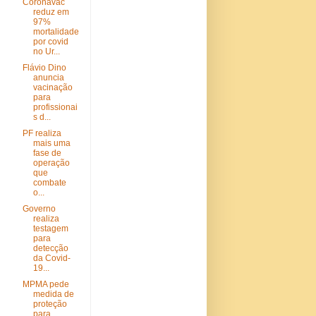
Coronavac
reduz em
97%
mortalidade
por covid
no Ur...
Flávio Dino
anuncia
vacinação
para
profissionai
s d...
PF realiza
mais uma
fase de
operação
que
combate
o...
Governo
realiza
testagem
para
detecção
da Covid-
19...
MPMA pede
medida de
proteção
para