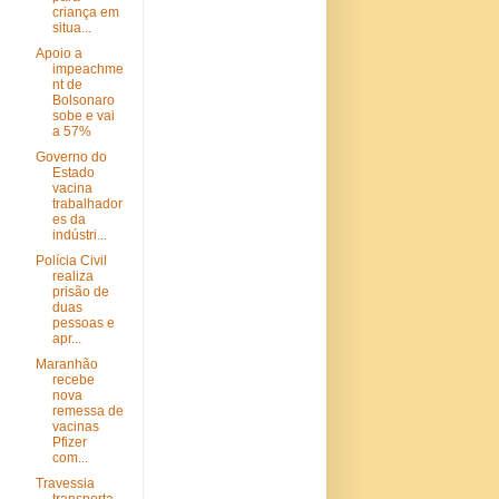
criança em
situa...
Apoio a
impeachme
nt de
Bolsonaro
sobe e vai
a 57%
Governo do
Estado
vacina
trabalhador
es da
indústri...
Polícia Civil
realiza
prisão de
duas
pessoas e
apr...
Maranhão
recebe
nova
remessa de
vacinas
Pfizer
com...
Travessia