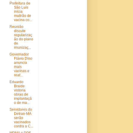
Prefeitura de
São Luís
inicia
mutirão de
vacina co...
Reunião
discute
regularizaç
ão do plano
de
imunizaç...
Governador
Flávio Dino
anuncia
mais
vacinas e
reaf...
Eduardo
Braide
vistoria
obras de
implantaçã
o de ma...
Servidores do
Detran-MA
serão
vacinados
contra a C...