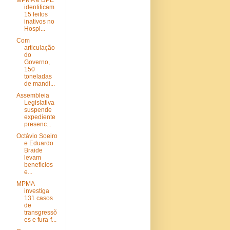
MPMA e DPE
identificam
15 leitos
inativos no
Hospi...
Com
articulação
do
Governo,
150
toneladas
de mandi...
Assembleia
Legislativa
suspende
expediente
presenc...
Octávio Soeiro
e Eduardo
Braide
levam
benefícios
e...
MPMA
investiga
131 casos
de
transgressõ
es e fura-f...