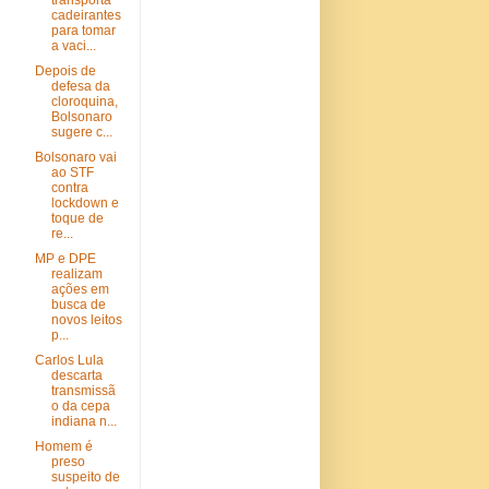
transporta
cadeirantes
para tomar
a vaci...
Depois de
defesa da
cloroquina,
Bolsonaro
sugere c...
Bolsonaro vai
ao STF
contra
lockdown e
toque de
re...
MP e DPE
realizam
ações em
busca de
novos leitos
p...
Carlos Lula
descarta
transmissã
o da cepa
indiana n...
Homem é
preso
suspeito de