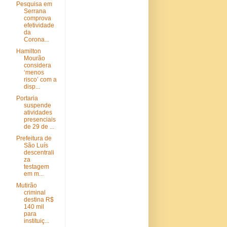
Pesquisa em
Serrana
comprova
efetividade
da
Corona...
Hamilton
Mourão
considera
‘menos
risco’ com a
disp...
Portaria
suspende
atividades
presenciais
de 29 de ...
Prefeitura de
São Luís
descentrali
za
testagem
em m...
Mutirão
criminal
destina R$
140 mil
para
instituiç...