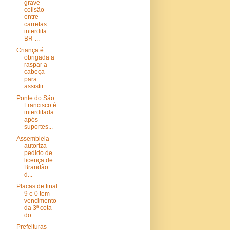
grave
colisão
entre
carretas
interdita
BR-...
Criança é
obrigada a
raspar a
cabeça
para
assistir...
Ponte do São
Francisco é
interditada
após
suportes...
Assembleia
autoriza
pedido de
licença de
Brandão
d...
Placas de final
9 e 0 tem
vencimento
da 3ª cota
do...
Prefeituras