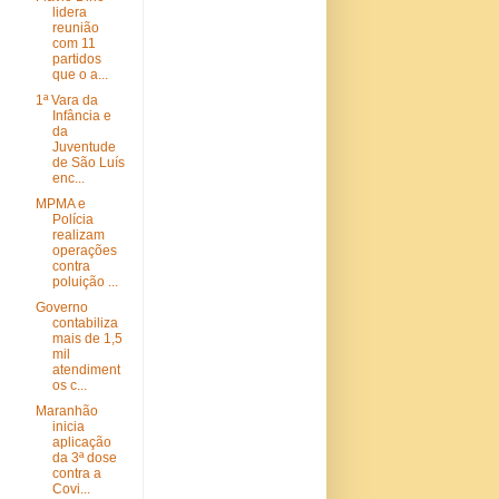
lidera
reunião
com 11
partidos
que o a...
1ª Vara da
Infância e
da
Juventude
de São Luís
enc...
MPMA e
Polícia
realizam
operações
contra
poluição ...
Governo
contabiliza
mais de 1,5
mil
atendiment
os c...
Maranhão
inicia
aplicação
da 3ª dose
contra a
Covi...