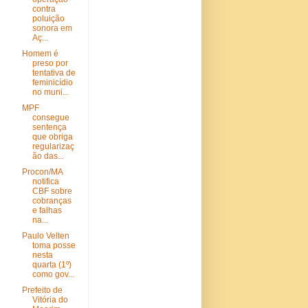
contra
poluição
sonora em
Aç...
Homem é
preso por
tentativa de
feminicídio
no muni...
MPF
consegue
sentença
que obriga
regularizaç
ão das...
Procon/MA
notifica
CBF sobre
cobranças
e falhas
na...
Paulo Velten
toma posse
nesta
quarta (1º)
como gov...
Prefeito de
Vitória do