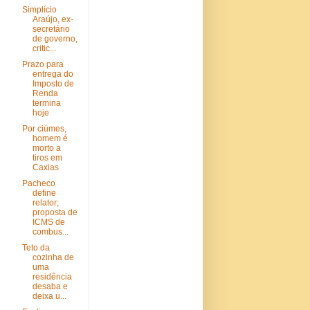
Simplício
Araújo, ex-
secretário
de governo,
critic...
Prazo para
entrega do
Imposto de
Renda
termina
hoje
Por ciúmes,
homem é
morto a
tiros em
Caxias
Pacheco
define
relator;
proposta de
ICMS de
combus...
Teto da
cozinha de
uma
residência
desaba e
deixa u...