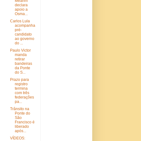
Mearim
declara
apoio a
Osma...
Carlos Lula
acompanha
pré-
candidato
ao governo
do ...
Paulo Victor
manda
retirar
bandeiras
da Ponte
do S...
Prazo para
registro
termina
com três
federações
pa...
Trânsito na
Ponte do
São
Francisco é
liberado
após...
VÍDEOS: