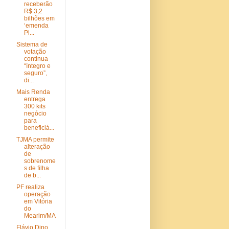
receberão
R$ 3,2
bilhões em
‘emenda
Pi...
Sistema de
votação
continua
“íntegro e
seguro”,
di...
Mais Renda
entrega
300 kits
negócio
para
beneficiá...
TJMA permite
alteração
de
sobrenome
s de filha
de b...
PF realiza
operação
em Vitória
do
Mearim/MA
Flávio Dino