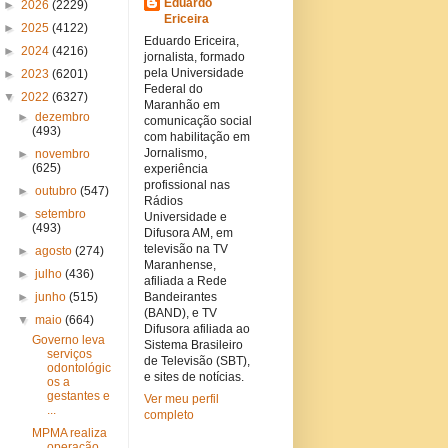
Eduardo
►
2026
(2229)
Ericeira
►
2025
(4122)
Eduardo Ericeira,
►
2024
(4216)
jornalista, formado
pela Universidade
►
2023
(6201)
Federal do
▼
2022
(6327)
Maranhão em
►
dezembro
comunicação social
(493)
com habilitação em
Jornalismo,
►
novembro
(625)
experiência
profissional nas
►
outubro
(547)
Rádios
►
setembro
Universidade e
(493)
Difusora AM, em
televisão na TV
►
agosto
(274)
Maranhense,
►
julho
(436)
afiliada a Rede
►
junho
(515)
Bandeirantes
(BAND), e TV
▼
maio
(664)
Difusora afiliada ao
Governo leva
Sistema Brasileiro
serviços
de Televisão (SBT),
odontológic
e sites de notícias.
os a
gestantes e
Ver meu perfil
...
completo
MPMA realiza
operação