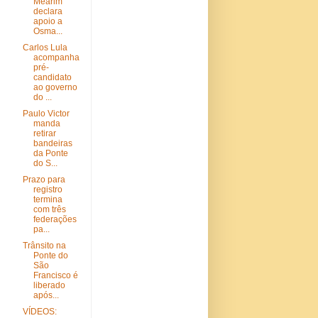
Mearim
declara
apoio a
Osma...
Carlos Lula
acompanha
pré-
candidato
ao governo
do ...
Paulo Victor
manda
retirar
bandeiras
da Ponte
do S...
Prazo para
registro
termina
com três
federações
pa...
Trânsito na
Ponte do
São
Francisco é
liberado
após...
VÍDEOS: