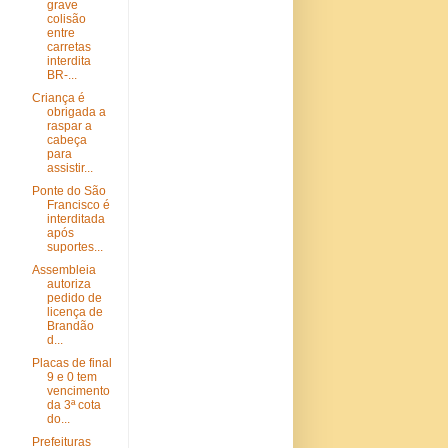
grave
colisão
entre
carretas
interdita
BR-...
Criança é
obrigada a
raspar a
cabeça
para
assistir...
Ponte do São
Francisco é
interditada
após
suportes...
Assembleia
autoriza
pedido de
licença de
Brandão
d...
Placas de final
9 e 0 tem
vencimento
da 3ª cota
do...
Prefeituras