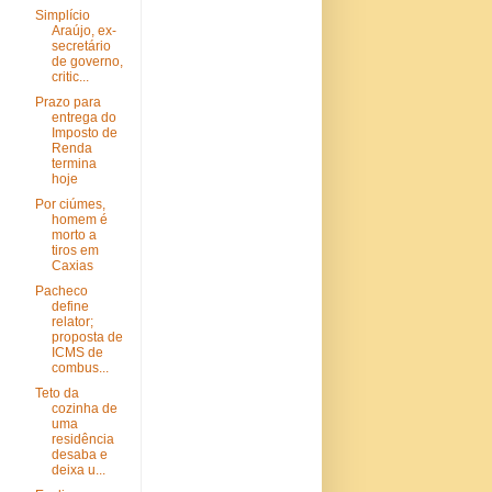
Simplício
Araújo, ex-
secretário
de governo,
critic...
Prazo para
entrega do
Imposto de
Renda
termina
hoje
Por ciúmes,
homem é
morto a
tiros em
Caxias
Pacheco
define
relator;
proposta de
ICMS de
combus...
Teto da
cozinha de
uma
residência
desaba e
deixa u...