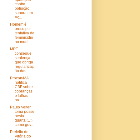
contra
poluição
sonora em
Aç...
Homem é
preso por
tentativa de
feminicídio
no muni...
MPF
consegue
sentença
que obriga
regularizaç
ão das...
Procon/MA
notifica
CBF sobre
cobranças
e falhas
na...
Paulo Velten
toma posse
nesta
quarta (1º)
como gov...
Prefeito de
Vitória do