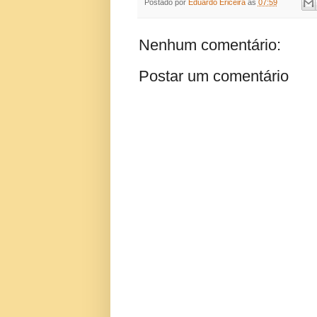
Postado por
Eduardo Ericeira
às
07:59
Nenhum comentário:
Postar um comentário