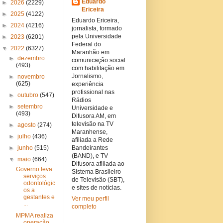
Eduardo
►
2026
(2229)
Ericeira
►
2025
(4122)
Eduardo Ericeira,
►
2024
(4216)
jornalista, formado
pela Universidade
►
2023
(6201)
Federal do
▼
2022
(6327)
Maranhão em
►
dezembro
comunicação social
(493)
com habilitação em
Jornalismo,
►
novembro
(625)
experiência
profissional nas
►
outubro
(547)
Rádios
►
setembro
Universidade e
(493)
Difusora AM, em
televisão na TV
►
agosto
(274)
Maranhense,
►
julho
(436)
afiliada a Rede
►
junho
(515)
Bandeirantes
(BAND), e TV
▼
maio
(664)
Difusora afiliada ao
Governo leva
Sistema Brasileiro
serviços
de Televisão (SBT),
odontológic
e sites de notícias.
os a
gestantes e
Ver meu perfil
...
completo
MPMA realiza
operação