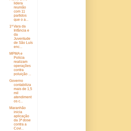
lidera
reunião
com 11
partidos
que o a...
1ª Vara da
Infância e
da
Juventude
de São Luís
enc...
MPMA e
Polícia
realizam
operações
contra
poluição ...
Governo
contabiliza
mais de 1,5
mil
atendiment
os c...
Maranhão
inicia
aplicação
da 3ª dose
contra a
Covi...