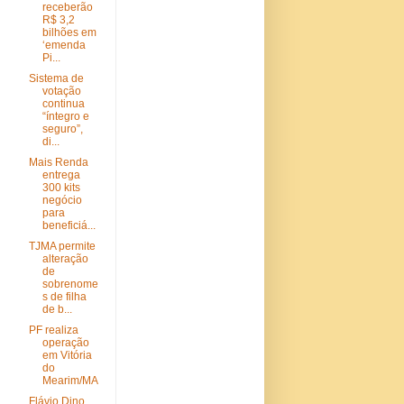
receberão
R$ 3,2
bilhões em
‘emenda
Pi...
Sistema de
votação
continua
“íntegro e
seguro”,
di...
Mais Renda
entrega
300 kits
negócio
para
beneficiá...
TJMA permite
alteração
de
sobrenome
s de filha
de b...
PF realiza
operação
em Vitória
do
Mearim/MA
Flávio Dino