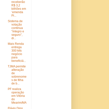
receberão
R$ 3,2
bilhões em
‘emenda
Pi...
Sistema de
votação
continua
“íntegro e
seguro”,
di...
Mais Renda
entrega
300 kits
negócio
para
beneficiá...
TJMA permite
alteração
de
sobrenome
s de filha
de b...
PF realiza
operação
em Vitória
do
Mearim/MA
Flávio Dino