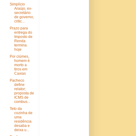
Simplício
Araújo, ex-
secretário
de governo,
critic...
Prazo para
entrega do
Imposto de
Renda
termina
hoje
Por ciúmes,
homem é
morto a
tiros em
Caxias
Pacheco
define
relator;
proposta de
ICMS de
combus...
Teto da
cozinha de
uma
residência
desaba e
deixa u...