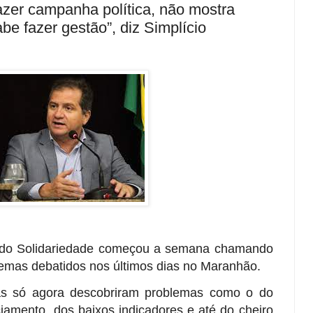
azer campanha política, não mostra
be fazer gestão”, diz Simplício
r do Solidariedade começou a semana chamando
lemas debatidos nos últimos dias no Maranhão.
s só agora descobriram problemas como o do
ciamento, dos baixos indicadores e até do cheiro