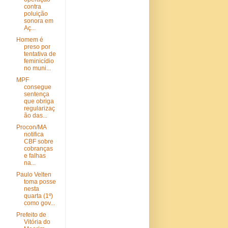
contra
poluição
sonora em
Aç...
Homem é
preso por
tentativa de
feminicídio
no muni...
MPF
consegue
sentença
que obriga
regularizaç
ão das...
Procon/MA
notifica
CBF sobre
cobranças
e falhas
na...
Paulo Velten
toma posse
nesta
quarta (1º)
como gov...
Prefeito de
Vitória do