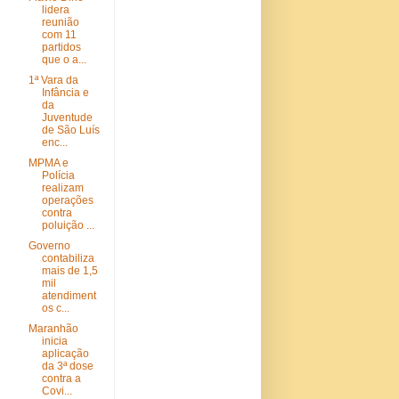
lidera
reunião
com 11
partidos
que o a...
1ª Vara da
Infância e
da
Juventude
de São Luís
enc...
MPMA e
Polícia
realizam
operações
contra
poluição ...
Governo
contabiliza
mais de 1,5
mil
atendiment
os c...
Maranhão
inicia
aplicação
da 3ª dose
contra a
Covi...