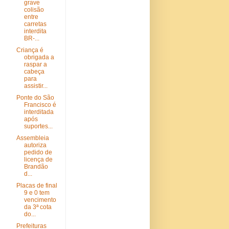
grave
colisão
entre
carretas
interdita
BR-...
Criança é
obrigada a
raspar a
cabeça
para
assistir...
Ponte do São
Francisco é
interditada
após
suportes...
Assembleia
autoriza
pedido de
licença de
Brandão
d...
Placas de final
9 e 0 tem
vencimento
da 3ª cota
do...
Prefeituras