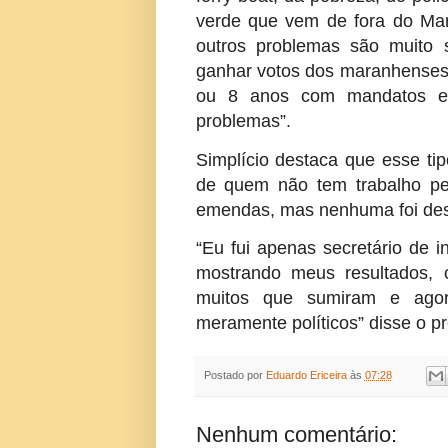
verde que vem de fora do Mara
outros problemas são muito 
ganhar votos dos maranhenses. 
ou 8 anos com mandatos e 
problemas”.
Simplício destaca que esse tip
de quem não tem trabalho pe
emendas, mas nenhuma foi dest
“Eu fui apenas secretário de i
mostrando meus resultados, 
muitos que sumiram e agor
meramente políticos” disse o p
Postado por
Eduardo Ericeira
às
07:28
Nenhum comentário: