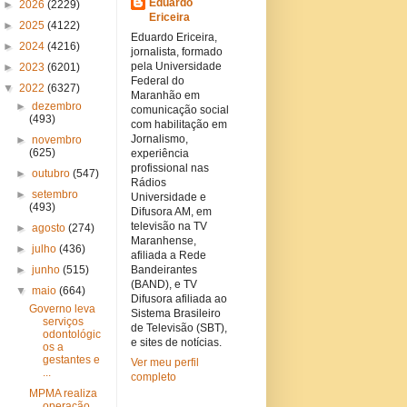
Eduardo
►
2026
(2229)
Ericeira
►
2025
(4122)
Eduardo Ericeira,
►
2024
(4216)
jornalista, formado
pela Universidade
►
2023
(6201)
Federal do
▼
2022
(6327)
Maranhão em
►
dezembro
comunicação social
(493)
com habilitação em
Jornalismo,
►
novembro
(625)
experiência
profissional nas
►
outubro
(547)
Rádios
►
setembro
Universidade e
(493)
Difusora AM, em
televisão na TV
►
agosto
(274)
Maranhense,
►
julho
(436)
afiliada a Rede
►
junho
(515)
Bandeirantes
(BAND), e TV
▼
maio
(664)
Difusora afiliada ao
Governo leva
Sistema Brasileiro
serviços
de Televisão (SBT),
odontológic
e sites de notícias.
os a
gestantes e
Ver meu perfil
...
completo
MPMA realiza
operação