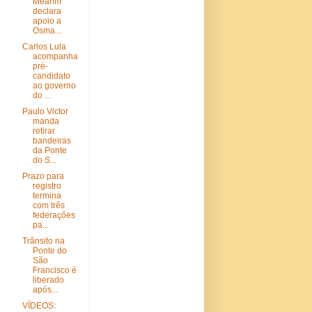
Mearim
declara
apoio a
Osma...
Carlos Lula
acompanha
pré-
candidato
ao governo
do ...
Paulo Victor
manda
retirar
bandeiras
da Ponte
do S...
Prazo para
registro
termina
com três
federações
pa...
Trânsito na
Ponte do
São
Francisco é
liberado
após...
VÍDEOS: