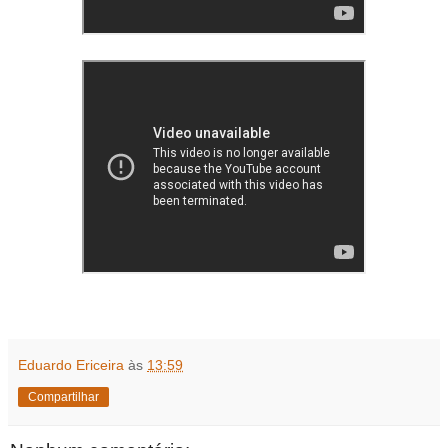
Eduardo Ericeira
às
13:59
Compartilhar