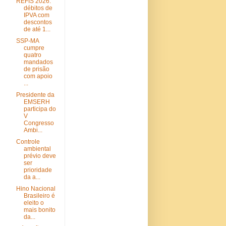
REFIS 2026:
débitos de
IPVA com
descontos
de até 1...
SSP-MA
cumpre
quatro
mandados
de prisão
com apoio
...
Presidente da
EMSERH
participa do
V
Congresso
Ambi...
Controle
ambiental
prévio deve
ser
prioridade
da a...
Hino Nacional
Brasileiro é
eleito o
mais bonito
da...