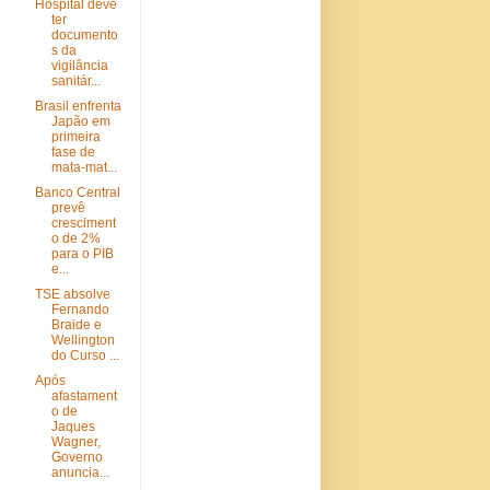
Hospital deve
ter
documento
s da
vigilância
sanitár...
Brasil enfrenta
Japão em
primeira
fase de
mata-mat...
Banco Central
prevê
cresciment
o de 2%
para o PIB
e...
TSE absolve
Fernando
Braide e
Wellington
do Curso ...
Após
afastament
o de
Jaques
Wagner,
Governo
anuncia...