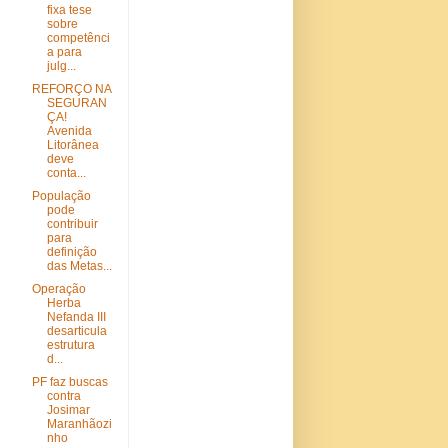
fixa tese
sobre
competênci
a para
julg...
REFORÇO NA
SEGURAN
ÇA!
Avenida
Litorânea
deve
conta...
População
pode
contribuir
para
definição
das Metas...
Operação
Herba
Nefanda III
desarticula
estrutura
d...
PF faz buscas
contra
Josimar
Maranhãozi
nho