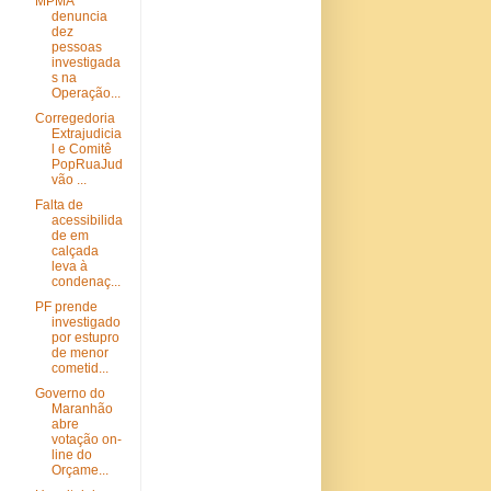
MPMA
denuncia
dez
pessoas
investigada
s na
Operação...
Corregedoria
Extrajudicia
l e Comitê
PopRuaJud
vão ...
Falta de
acessibilida
de em
calçada
leva à
condenaç...
PF prende
investigado
por estupro
de menor
cometid...
Governo do
Maranhão
abre
votação on-
line do
Orçame...