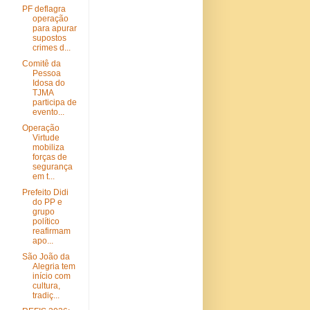
PF deflagra
operação
para apurar
supostos
crimes d...
Comitê da
Pessoa
Idosa do
TJMA
participa de
evento...
Operação
Virtude
mobiliza
forças de
segurança
em t...
Prefeito Didi
do PP e
grupo
político
reafirmam
apo...
São João da
Alegria tem
início com
cultura,
tradiç...