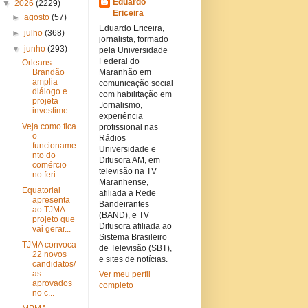
Eduardo
▼
2026
(2229)
Ericeira
►
agosto
(57)
Eduardo Ericeira,
►
julho
(368)
jornalista, formado
▼
junho
(293)
pela Universidade
Federal do
Orleans
Brandão
Maranhão em
amplia
comunicação social
diálogo e
com habilitação em
projeta
Jornalismo,
investime...
experiência
Veja como fica
profissional nas
o
Rádios
funcioname
Universidade e
nto do
Difusora AM, em
comércio
televisão na TV
no feri...
Maranhense,
Equatorial
afiliada a Rede
apresenta
Bandeirantes
ao TJMA
(BAND), e TV
projeto que
Difusora afiliada ao
vai gerar...
Sistema Brasileiro
TJMA convoca
de Televisão (SBT),
22 novos
e sites de notícias.
candidatos/
as
Ver meu perfil
aprovados
completo
no c...