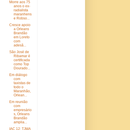
Morre aos 75
anos o ex-
radialista
maranhens
e Robso...
Cresce apoio
a Orleans
Brandão
em Loreto
com
adesã...
São José de
Ribamar é
certificada
como Top
Dourado...
Em diálogo
com
taxistas de
todo o
Maranhão,
Orlean...
Em reunião
com
empresário
s, Orleans
Brandão
amplia...
IAC 12: TJMA