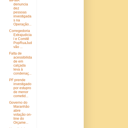
MPMA
denuncia
dez
pessoas
investigada
s na
Operação...
Corregedoria
Extrajudicia
l e Comitê
PopRuaJud
vão ...
Falta de
acessibilida
de em
calçada
leva à
condenaç...
PF prende
investigado
por estupro
de menor
cometid...
Governo do
Maranhão
abre
votação on-
line do
Orçame...