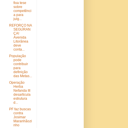
fixa tese
sobre
competênci
a para
julg...
REFORÇO NA
SEGURAN
ÇA!
Avenida
Litorânea
deve
conta...
População
pode
contribuir
para
definição
das Metas...
Operação
Herba
Nefanda III
desarticula
estrutura
d...
PF faz buscas
contra
Josimar
Maranhãozi
nho