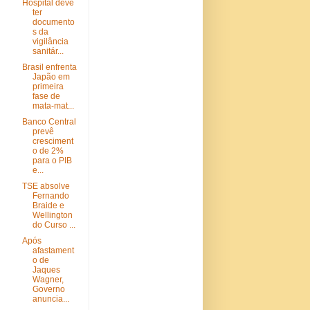
Hospital deve
ter
documento
s da
vigilância
sanitár...
Brasil enfrenta
Japão em
primeira
fase de
mata-mat...
Banco Central
prevê
cresciment
o de 2%
para o PIB
e...
TSE absolve
Fernando
Braide e
Wellington
do Curso ...
Após
afastament
o de
Jaques
Wagner,
Governo
anuncia...