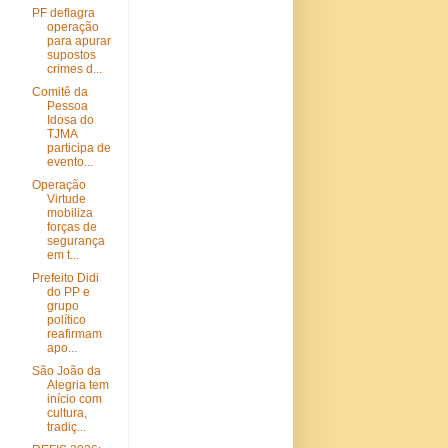
PF deflagra
operação
para apurar
supostos
crimes d...
Comitê da
Pessoa
Idosa do
TJMA
participa de
evento...
Operação
Virtude
mobiliza
forças de
segurança
em t...
Prefeito Didi
do PP e
grupo
político
reafirmam
apo...
São João da
Alegria tem
início com
cultura,
tradiç...