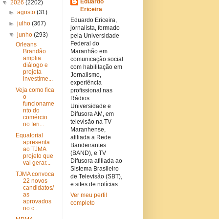
Eduardo
▼
2026
(2202)
Ericeira
►
agosto
(31)
Eduardo Ericeira,
►
julho
(367)
jornalista, formado
▼
junho
(293)
pela Universidade
Federal do
Orleans
Brandão
Maranhão em
amplia
comunicação social
diálogo e
com habilitação em
projeta
Jornalismo,
investime...
experiência
Veja como fica
profissional nas
o
Rádios
funcioname
Universidade e
nto do
Difusora AM, em
comércio
televisão na TV
no feri...
Maranhense,
Equatorial
afiliada a Rede
apresenta
Bandeirantes
ao TJMA
(BAND), e TV
projeto que
Difusora afiliada ao
vai gerar...
Sistema Brasileiro
TJMA convoca
de Televisão (SBT),
22 novos
e sites de notícias.
candidatos/
as
Ver meu perfil
aprovados
completo
no c...