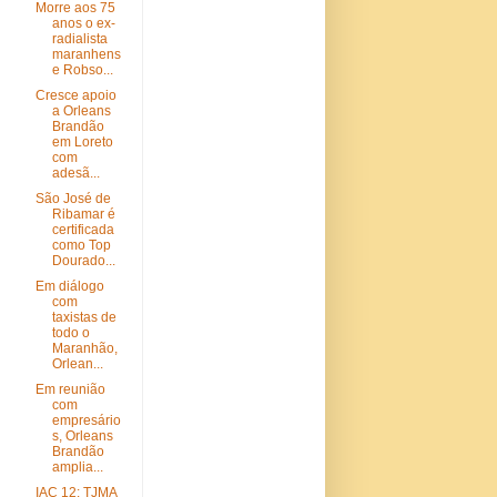
Morre aos 75
anos o ex-
radialista
maranhens
e Robso...
Cresce apoio
a Orleans
Brandão
em Loreto
com
adesã...
São José de
Ribamar é
certificada
como Top
Dourado...
Em diálogo
com
taxistas de
todo o
Maranhão,
Orlean...
Em reunião
com
empresário
s, Orleans
Brandão
amplia...
IAC 12: TJMA