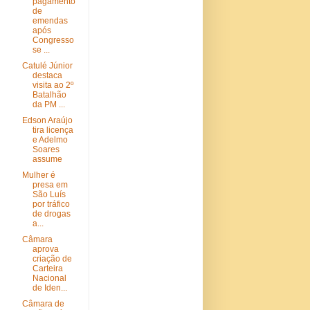
pagamento
de
emendas
após
Congresso
se ...
Catulé Júnior
destaca
visita ao 2º
Batalhão
da PM ...
Edson Araújo
tira licença
e Adelmo
Soares
assume
Mulher é
presa em
São Luís
por tráfico
de drogas
a...
Câmara
aprova
criação de
Carteira
Nacional
de Iden...
Câmara de