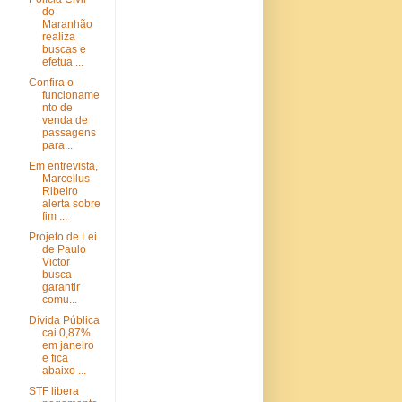
do
Maranhão
realiza
buscas e
efetua ...
Confira o
funcioname
nto de
venda de
passagens
para...
Em entrevista,
Marcellus
Ribeiro
alerta sobre
fim ...
Projeto de Lei
de Paulo
Victor
busca
garantir
comu...
Dívida Pública
cai 0,87%
em janeiro
e fica
abaixo ...
STF libera