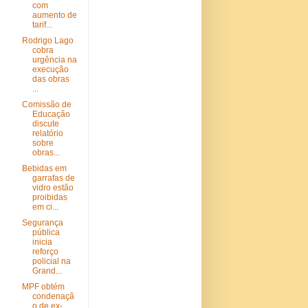
com
aumento de
tarif...
Rodrigo Lago
cobra
urgência na
execução
das obras
...
Comissão de
Educação
discute
relatório
sobre
obras...
Bebidas em
garrafas de
vidro estão
proibidas
em ci...
Segurança
pública
inicia
reforço
policial na
Grand...
MPF obtém
condenaçã
o de ex-