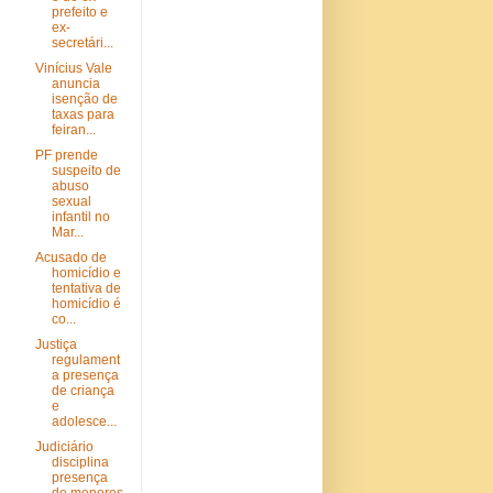
prefeito e
ex-
secretári...
Vinícius Vale
anuncia
isenção de
taxas para
feiran...
PF prende
suspeito de
abuso
sexual
infantil no
Mar...
Acusado de
homicídio e
tentativa de
homicídio é
co...
Justiça
regulament
a presença
de criança
e
adolesce...
Judiciário
disciplina
presença