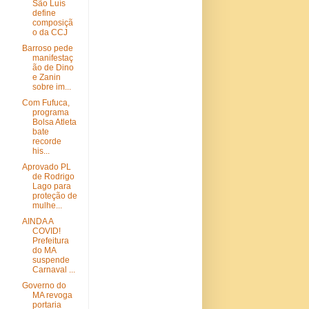
São Luís
define
composiçã
o da CCJ
Barroso pede
manifestaç
ão de Dino
e Zanin
sobre im...
Com Fufuca,
programa
Bolsa Atleta
bate
recorde
his...
Aprovado PL
de Rodrigo
Lago para
proteção de
mulhe...
AINDA A
COVID!
Prefeitura
do MA
suspende
Carnaval ...
Governo do
MA revoga
portaria