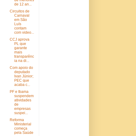
de menores
de 12 an...
Circuitos de
Carnaval
em São
Luís
contam
com video...
CCJ aprova
PL que
garante
mais
transparênc
ia na di...
Com apoio do
deputado
Ivan Júnior;
PEC que
acaba c...
PF e Ibama
suspendem
atividades
de
empresas
suspei...
Reforma
Ministerial
começa
pela Saúde