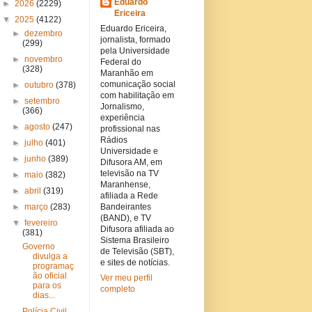
Eduardo
►
2026
(2229)
Ericeira
▼
2025
(4122)
Eduardo Ericeira,
►
dezembro
jornalista, formado
(299)
pela Universidade
►
novembro
Federal do
(328)
Maranhão em
comunicação social
►
outubro
(378)
com habilitação em
►
setembro
Jornalismo,
(366)
experiência
►
agosto
(247)
profissional nas
Rádios
►
julho
(401)
Universidade e
►
junho
(389)
Difusora AM, em
televisão na TV
►
maio
(382)
Maranhense,
►
abril
(319)
afiliada a Rede
►
março
(283)
Bandeirantes
(BAND), e TV
▼
fevereiro
Difusora afiliada ao
(381)
Sistema Brasileiro
Governo
de Televisão (SBT),
divulga a
e sites de notícias.
programaç
ão oficial
Ver meu perfil
para os
completo
dias...
Polícia Civil