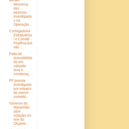
MPMA
denuncia
dez
pessoas
investigada
s na
Operação...
Corregedoria
Extrajudicia
l e Comitê
PopRuaJud
vão ...
Falta de
acessibilida
de em
calçada
leva à
condenaç...
PF prende
investigado
por estupro
de menor
cometid...
Governo do
Maranhão
abre
votação on-
line do
Orçame...