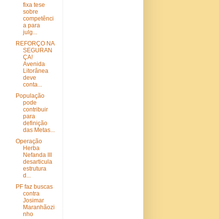
fixa tese
sobre
competênci
a para
julg...
REFORÇO NA
SEGURAN
ÇA!
Avenida
Litorânea
deve
conta...
População
pode
contribuir
para
definição
das Metas...
Operação
Herba
Nefanda III
desarticula
estrutura
d...
PF faz buscas
contra
Josimar
Maranhãozi
nho