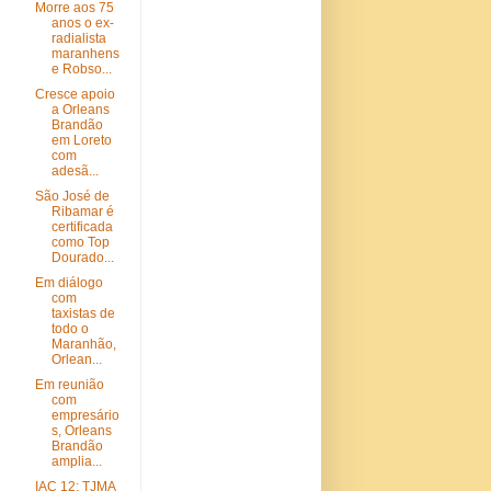
Morre aos 75
anos o ex-
radialista
maranhens
e Robso...
Cresce apoio
a Orleans
Brandão
em Loreto
com
adesã...
São José de
Ribamar é
certificada
como Top
Dourado...
Em diálogo
com
taxistas de
todo o
Maranhão,
Orlean...
Em reunião
com
empresário
s, Orleans
Brandão
amplia...
IAC 12: TJMA