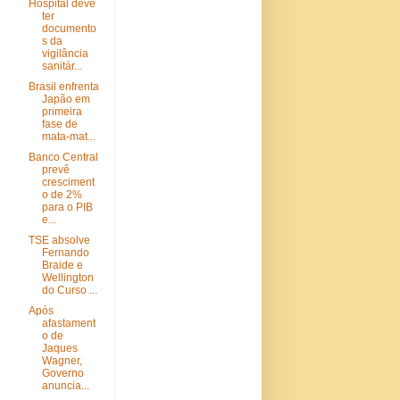
Hospital deve
ter
documento
s da
vigilância
sanitár...
Brasil enfrenta
Japão em
primeira
fase de
mata-mat...
Banco Central
prevê
cresciment
o de 2%
para o PIB
e...
TSE absolve
Fernando
Braide e
Wellington
do Curso ...
Após
afastament
o de
Jaques
Wagner,
Governo
anuncia...