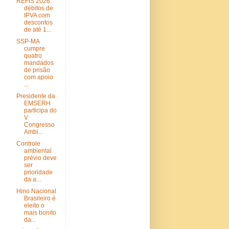
REFIS 2026:
débitos de
IPVA com
descontos
de até 1...
SSP-MA
cumpre
quatro
mandados
de prisão
com apoio
...
Presidente da
EMSERH
participa do
V
Congresso
Ambi...
Controle
ambiental
prévio deve
ser
prioridade
da a...
Hino Nacional
Brasileiro é
eleito o
mais bonito
da...