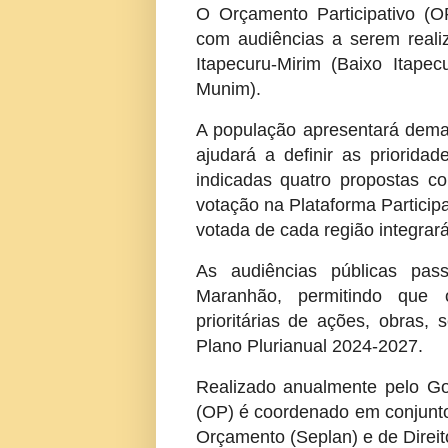
O Orçamento Participativo (
com audiências a serem reali
Itapecuru-Mirim (Baixo Itape
Munim).
A população apresentará dem
ajudará a definir as prioridad
indicadas quatro propostas c
votação na Plataforma Particip
votada de cada região integrar
As audiências públicas pas
Maranhão, permitindo que o
prioritárias de ações, obras, s
Plano Plurianual 2024-2027.
Realizado anualmente pelo Go
(OP) é coordenado em conjunto
Orçamento (Seplan) e de Direi