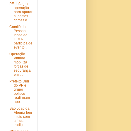
PF deflagra
operação
para apurar
supostos
crimes d...
Comitê da
Pessoa
Idosa do
TJMA
participa de
evento...
Operação
Virtude
mobiliza
forças de
segurança
em t...
Prefeito Didi
do PP e
grupo
político
reafirmam
apo...
São João da
Alegria tem
início com
cultura,
tradiç...