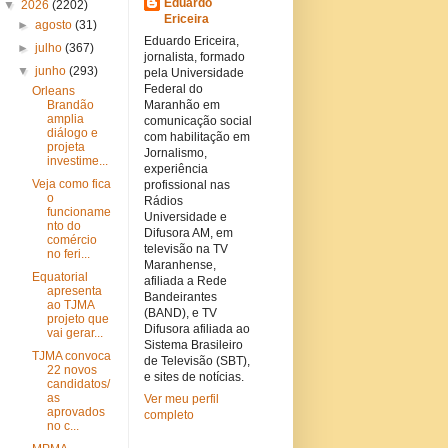
Eduardo
▼
2026
(2202)
Ericeira
►
agosto
(31)
Eduardo Ericeira,
►
julho
(367)
jornalista, formado
▼
junho
(293)
pela Universidade
Federal do
Orleans
Brandão
Maranhão em
amplia
comunicação social
diálogo e
com habilitação em
projeta
Jornalismo,
investime...
experiência
Veja como fica
profissional nas
o
Rádios
funcioname
Universidade e
nto do
Difusora AM, em
comércio
televisão na TV
no feri...
Maranhense,
Equatorial
afiliada a Rede
apresenta
Bandeirantes
ao TJMA
(BAND), e TV
projeto que
Difusora afiliada ao
vai gerar...
Sistema Brasileiro
TJMA convoca
de Televisão (SBT),
22 novos
e sites de notícias.
candidatos/
as
Ver meu perfil
aprovados
completo
no c...