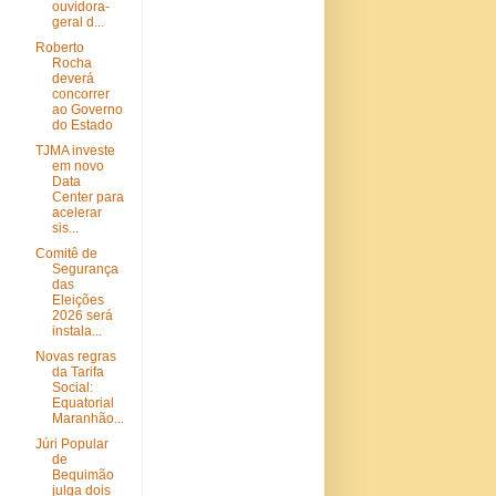
ouvidora-
geral d...
Roberto
Rocha
deverá
concorrer
ao Governo
do Estado
TJMA investe
em novo
Data
Center para
acelerar
sis...
Comitê de
Segurança
das
Eleições
2026 será
instala...
Novas regras
da Tarifa
Social:
Equatorial
Maranhão...
Júri Popular
de
Bequimão
julga dois