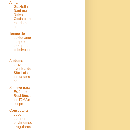
Anna
Graziella
Santana
Neiva
Costa como
membro
tit...
Tempo de
deslocame
nto pelo
transporte
coletivo de
...
Acidente
grave em
avenida de
São Luís
deixa uma
pe...
Seletivo para
Estágio e
Residência
do TJMA é
suspe...
Construtora
deve
demolir
pavimentos
irregulares