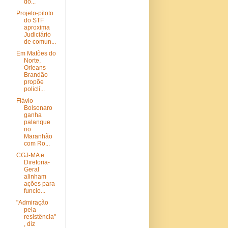
do...
Projeto-piloto
do STF
aproxima
Judiciário
de comun...
Em Matões do
Norte,
Orleans
Brandão
propõe
policlí...
Flávio
Bolsonaro
ganha
palanque
no
Maranhão
com Ro...
CGJ-MA e
Diretoria-
Geral
alinham
ações para
funcio...
"Admiração
pela
resistência"
, diz