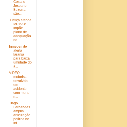
Costa e
Joseane
Bezerra
são...
Justiça atende
MPMA e
impõe
plano de
adequação
no ...
Inmet emite
alerta
laranja
para baixa
umidade do
a...
VÍDEO:
motorista
envolvido
em
acidente
com morte
n...
Tiago
Fernandes
amplia
articulação
política no
int...