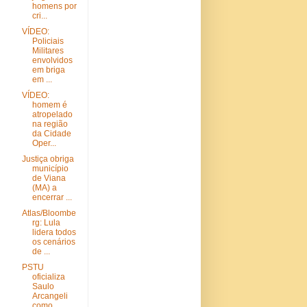
homens por
cri...
VÍDEO:
Policiais
Militares
envolvidos
em briga
em ...
VÍDEO:
homem é
atropelado
na região
da Cidade
Oper...
Justiça obriga
município
de Viana
(MA) a
encerrar ...
Atlas/Bloombe
rg: Lula
lidera todos
os cenários
de ...
PSTU
oficializa
Saulo
Arcangeli
como