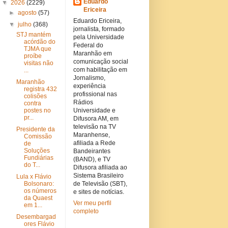
Eduardo
▼
2026
(2229)
Ericeira
►
agosto
(57)
Eduardo Ericeira,
▼
julho
(368)
jornalista, formado
STJ mantém
pela Universidade
acórdão do
Federal do
TJMA que
Maranhão em
proíbe
comunicação social
visitas não
com habilitação em
...
Jornalismo,
Maranhão
experiência
registra 432
profissional nas
colisões
Rádios
contra
postes no
Universidade e
pr...
Difusora AM, em
televisão na TV
Presidente da
Maranhense,
Comissão
afiliada a Rede
de
Soluções
Bandeirantes
Fundiárias
(BAND), e TV
do T...
Difusora afiliada ao
Sistema Brasileiro
Lula x Flávio
Bolsonaro:
de Televisão (SBT),
os números
e sites de notícias.
da Quaest
Ver meu perfil
em 1...
completo
Desembargad
ores Flávio