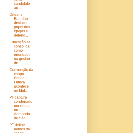
candidato
ao ...
Orleans
Brandão
destaca
papel das
igrejas e
defend...
Educação se
consolida
como
prioridade
na gestão
de...
Convenção da
chapa
Braide /
Fufuca
acontece
no Mul...
PF captura
condenado
por roubo
no
Aeroporto
de São...
PT define
nomes da