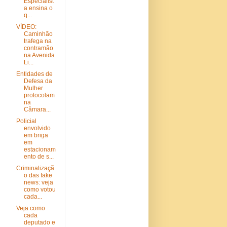
Especialist
a ensina o
q...
VÍDEO:
Caminhão
trafega na
contramão
na Avenida
Li...
Entidades de
Defesa da
Mulher
protocolam
na
Câmara...
Policial
envolvido
em briga
em
estacionam
ento de s...
Criminalizaçã
o das fake
news: veja
como votou
cada...
Veja como
cada
deputado e