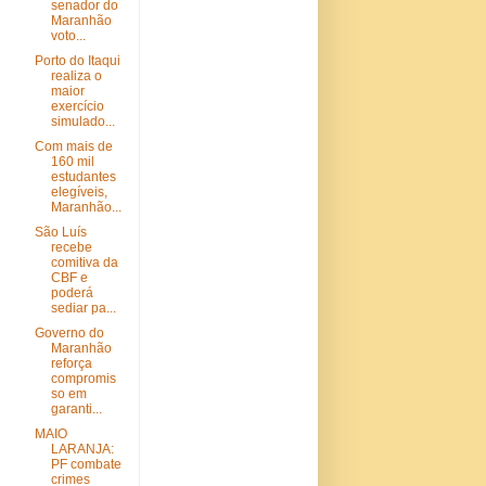
senador do
Maranhão
voto...
Porto do Itaqui
realiza o
maior
exercício
simulado...
Com mais de
160 mil
estudantes
elegíveis,
Maranhão...
São Luís
recebe
comitiva da
CBF e
poderá
sediar pa...
Governo do
Maranhão
reforça
compromis
so em
garanti...
MAIO
LARANJA:
PF combate
crimes