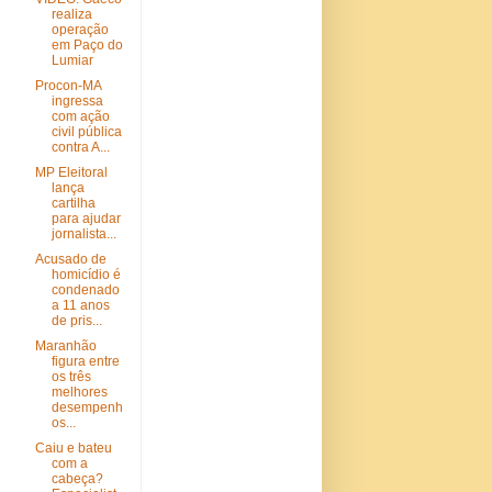
realiza
operação
em Paço do
Lumiar
Procon-MA
ingressa
com ação
civil pública
contra A...
MP Eleitoral
lança
cartilha
para ajudar
jornalista...
Acusado de
homicídio é
condenado
a 11 anos
de pris...
Maranhão
figura entre
os três
melhores
desempenh
os...
Caiu e bateu
com a
cabeça?