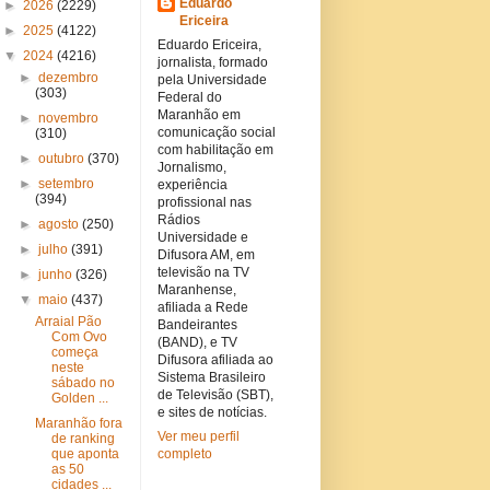
Eduardo
►
2026
(2229)
Ericeira
►
2025
(4122)
Eduardo Ericeira,
▼
2024
(4216)
jornalista, formado
►
dezembro
pela Universidade
(303)
Federal do
Maranhão em
►
novembro
comunicação social
(310)
com habilitação em
►
outubro
(370)
Jornalismo,
►
setembro
experiência
(394)
profissional nas
Rádios
►
agosto
(250)
Universidade e
►
julho
(391)
Difusora AM, em
televisão na TV
►
junho
(326)
Maranhense,
▼
maio
(437)
afiliada a Rede
Arraial Pão
Bandeirantes
Com Ovo
(BAND), e TV
começa
Difusora afiliada ao
neste
Sistema Brasileiro
sábado no
de Televisão (SBT),
Golden ...
e sites de notícias.
Maranhão fora
Ver meu perfil
de ranking
que aponta
completo
as 50
cidades ...