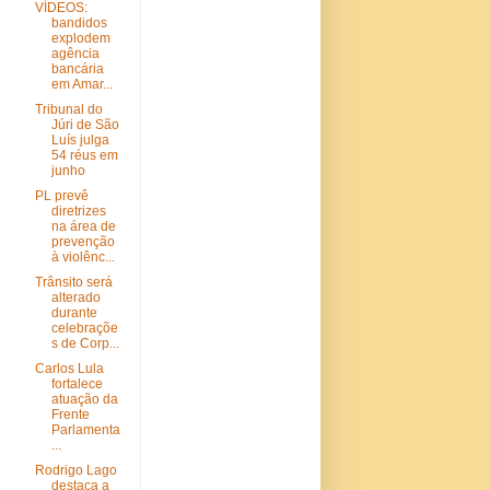
VÍDEOS:
bandidos
explodem
agência
bancária
em Amar...
Tribunal do
Júri de São
Luís julga
54 réus em
junho
PL prevê
diretrizes
na área de
prevenção
à violênc...
Trânsito será
alterado
durante
celebraçõe
s de Corp...
Carlos Lula
fortalece
atuação da
Frente
Parlamenta
...
Rodrigo Lago
destaca a