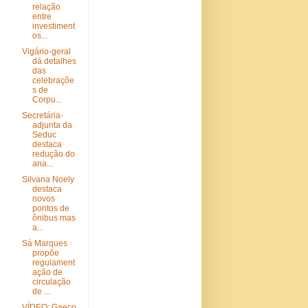
relação
entre
investiment
os...
Vigário-geral
dá detalhes
das
celebraçõe
s de
Corpu...
Secretária-
adjunta da
Seduc
destaca
redução do
ana...
Silvana Noely
destaca
novos
pontos de
ônibus mas
a...
Sá Marques
propõe
regulament
ação de
circulação
de ...
VÍDEO: Gaeco