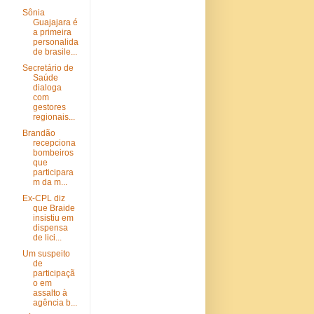
Sônia
Guajajara é
a primeira
personalida
de brasile...
Secretário de
Saúde
dialoga
com
gestores
regionais...
Brandão
recepciona
bombeiros
que
participara
m da m...
Ex-CPL diz
que Braide
insistiu em
dispensa
de lici...
Um suspeito
de
participaçã
o em
assalto à
agência b...