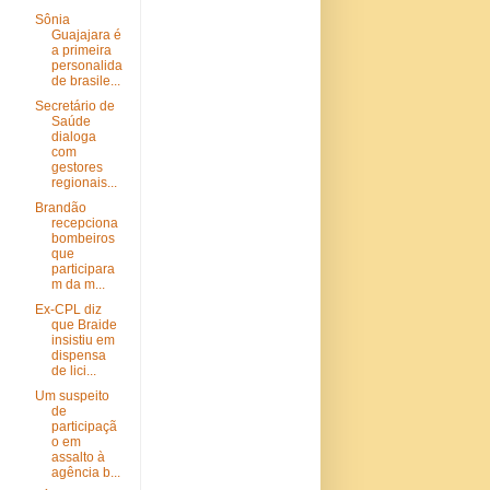
Sônia
Guajajara é
a primeira
personalida
de brasile...
Secretário de
Saúde
dialoga
com
gestores
regionais...
Brandão
recepciona
bombeiros
que
participara
m da m...
Ex-CPL diz
que Braide
insistiu em
dispensa
de lici...
Um suspeito
de
participaçã
o em
assalto à
agência b...