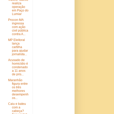
realiza
operação
em Paço do
Lumiar
Procon-MA
ingressa
com ação
civil pública
contra A...
MP Eleitoral
lança
cartilha
para ajudar
jornalista...
Acusado de
homicídio é
condenado
a 11 anos
de pris...
Maranhão
figura entre
os três
melhores
desempenh
os...
Caiu e bateu
com a
cabeça?