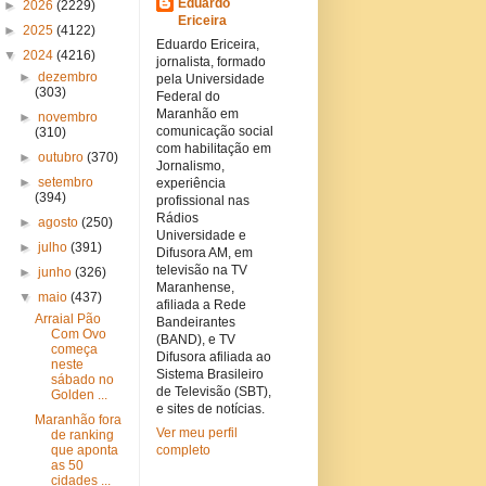
Eduardo
►
2026
(2229)
Ericeira
►
2025
(4122)
Eduardo Ericeira,
▼
2024
(4216)
jornalista, formado
►
dezembro
pela Universidade
(303)
Federal do
Maranhão em
►
novembro
comunicação social
(310)
com habilitação em
►
outubro
(370)
Jornalismo,
►
setembro
experiência
(394)
profissional nas
Rádios
►
agosto
(250)
Universidade e
►
julho
(391)
Difusora AM, em
televisão na TV
►
junho
(326)
Maranhense,
▼
maio
(437)
afiliada a Rede
Arraial Pão
Bandeirantes
Com Ovo
(BAND), e TV
começa
Difusora afiliada ao
neste
Sistema Brasileiro
sábado no
de Televisão (SBT),
Golden ...
e sites de notícias.
Maranhão fora
Ver meu perfil
de ranking
que aponta
completo
as 50
cidades ...