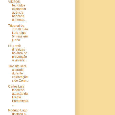
VÍDEOS:
bandidos
explodem
agência
bancária
em Amar...
Tribunal do
Júri de São
Luís julga
54 réus em
junho
PL prevê
diretrizes
na área de
prevenção
à violênc...
Trânsito será
alterado
durante
celebraçõe
s de Corp...
Carlos Lula
fortalece
atuação da
Frente
Parlamenta
...
Rodrigo Lago
destaca a