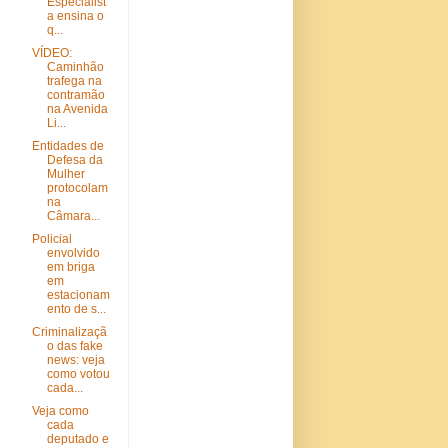
Especialist
a ensina o
q...
VÍDEO:
Caminhão
trafega na
contramão
na Avenida
Li...
Entidades de
Defesa da
Mulher
protocolam
na
Câmara...
Policial
envolvido
em briga
em
estacionam
ento de s...
Criminalizaçã
o das fake
news: veja
como votou
cada...
Veja como
cada
deputado e