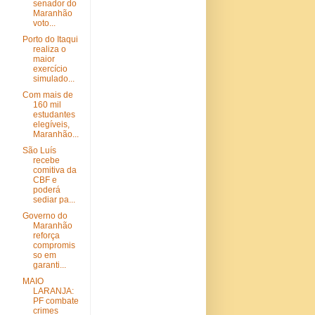
senador do
Maranhão
voto...
Porto do Itaqui
realiza o
maior
exercício
simulado...
Com mais de
160 mil
estudantes
elegíveis,
Maranhão...
São Luís
recebe
comitiva da
CBF e
poderá
sediar pa...
Governo do
Maranhão
reforça
compromis
so em
garanti...
MAIO
LARANJA:
PF combate
crimes