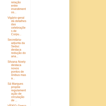
relação
entre
investiment
os...
Vigário-geral
dá detalhes
das
celebraçõe
s de
Corpu...
Secretária-
adjunta da
Seduc
destaca
redução do
ana...
Silvana Noely
destaca
novos
pontos de
ônibus mas
a...
Sá Marques
propõe
regulament
ação de
circulação
de ...
VÍDEO: Gaeco