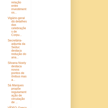
relação
entre
investiment
os...
Vigário-geral
dá detalhes
das
celebraçõe
s de
Corpu...
Secretária-
adjunta da
Seduc
destaca
redução do
ana...
Silvana Noely
destaca
novos
pontos de
ônibus mas
a...
Sá Marques
propõe
regulament
ação de
circulação
de ...
VÍDEO: Gaeco