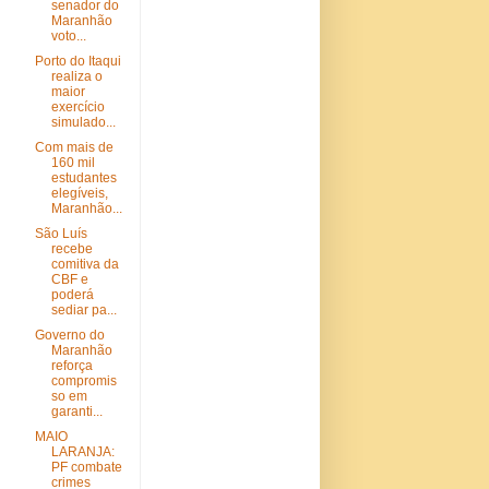
senador do
Maranhão
voto...
Porto do Itaqui
realiza o
maior
exercício
simulado...
Com mais de
160 mil
estudantes
elegíveis,
Maranhão...
São Luís
recebe
comitiva da
CBF e
poderá
sediar pa...
Governo do
Maranhão
reforça
compromis
so em
garanti...
MAIO
LARANJA:
PF combate
crimes