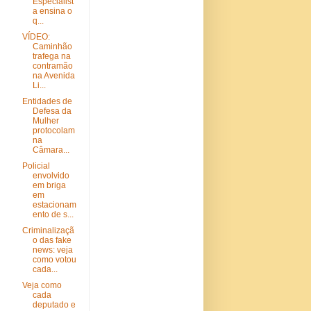
Especialist
a ensina o
q...
VÍDEO:
Caminhão
trafega na
contramão
na Avenida
Li...
Entidades de
Defesa da
Mulher
protocolam
na
Câmara...
Policial
envolvido
em briga
em
estacionam
ento de s...
Criminalizaçã
o das fake
news: veja
como votou
cada...
Veja como
cada
deputado e