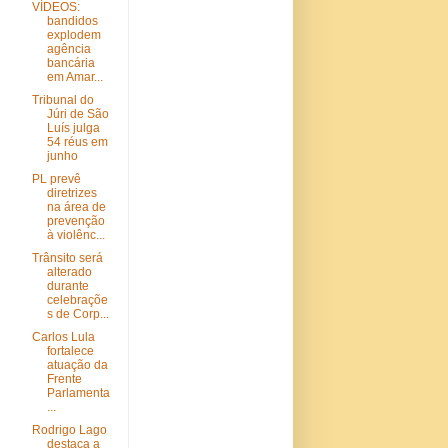
VÍDEOS:
bandidos
explodem
agência
bancária
em Amar...
Tribunal do
Júri de São
Luís julga
54 réus em
junho
PL prevê
diretrizes
na área de
prevenção
à violênc...
Trânsito será
alterado
durante
celebraçõe
s de Corp...
Carlos Lula
fortalece
atuação da
Frente
Parlamenta
...
Rodrigo Lago
destaca a