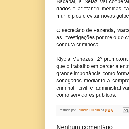
Bacabal, a Sefaz vai coopera
dados e adotando medidas cabí
municípios e evitar novos golpe
O secretário de Fazenda, Marce
as investigações por meio do 
conduta criminosa.
Klycia Menezes, 2ª promotora 
que o trabalho em parceria entre
grande importância como forma
sonegados mediante a comprov
criminal, civil e administrati
como servidores públicos.
Postado por
Eduardo Ericeira
às
08:06
Nenhum comentário: