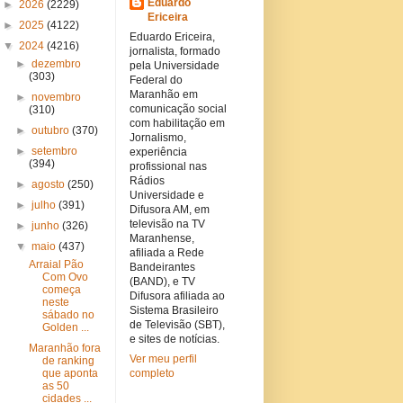
Eduardo
►
2026
(2229)
Ericeira
►
2025
(4122)
Eduardo Ericeira,
▼
2024
(4216)
jornalista, formado
►
dezembro
pela Universidade
(303)
Federal do
Maranhão em
►
novembro
comunicação social
(310)
com habilitação em
►
outubro
(370)
Jornalismo,
►
setembro
experiência
(394)
profissional nas
Rádios
►
agosto
(250)
Universidade e
►
julho
(391)
Difusora AM, em
televisão na TV
►
junho
(326)
Maranhense,
▼
maio
(437)
afiliada a Rede
Arraial Pão
Bandeirantes
Com Ovo
(BAND), e TV
começa
Difusora afiliada ao
neste
Sistema Brasileiro
sábado no
de Televisão (SBT),
Golden ...
e sites de notícias.
Maranhão fora
Ver meu perfil
de ranking
que aponta
completo
as 50
cidades ...