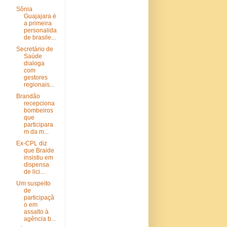
Sônia
Guajajara é
a primeira
personalida
de brasile...
Secretário de
Saúde
dialoga
com
gestores
regionais...
Brandão
recepciona
bombeiros
que
participara
m da m...
Ex-CPL diz
que Braide
insistiu em
dispensa
de lici...
Um suspeito
de
participaçã
o em
assalto à
agência b...