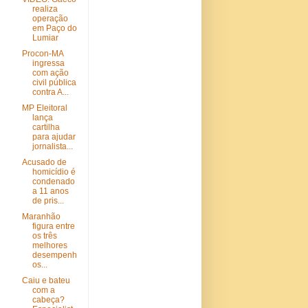
realiza
operação
em Paço do
Lumiar
Procon-MA
ingressa
com ação
civil pública
contra A...
MP Eleitoral
lança
cartilha
para ajudar
jornalista...
Acusado de
homicídio é
condenado
a 11 anos
de pris...
Maranhão
figura entre
os três
melhores
desempenh
os...
Caiu e bateu
com a
cabeça?