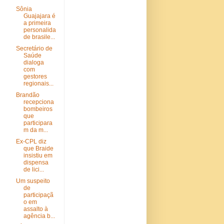
Sônia
Guajajara é
a primeira
personalida
de brasile...
Secretário de
Saúde
dialoga
com
gestores
regionais...
Brandão
recepciona
bombeiros
que
participara
m da m...
Ex-CPL diz
que Braide
insistiu em
dispensa
de lici...
Um suspeito
de
participaçã
o em
assalto à
agência b...