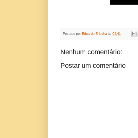
Postado por
Eduardo Ericeira
às
04:41
Nenhum comentário:
Postar um comentário