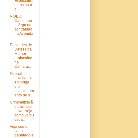
Especialist
a ensina o
q...
VÍDEO:
Caminhão
trafega na
contramão
na Avenida
Li...
Entidades de
Defesa da
Mulher
protocolam
na
Câmara...
Policial
envolvido
em briga
em
estacionam
ento de s...
Criminalizaçã
o das fake
news: veja
como votou
cada...
Veja como
cada
deputado e