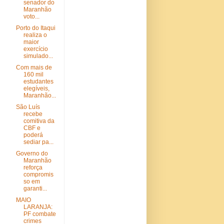
senador do
Maranhão
voto...
Porto do Itaqui
realiza o
maior
exercício
simulado...
Com mais de
160 mil
estudantes
elegíveis,
Maranhão...
São Luís
recebe
comitiva da
CBF e
poderá
sediar pa...
Governo do
Maranhão
reforça
compromis
so em
garanti...
MAIO
LARANJA:
PF combate
crimes