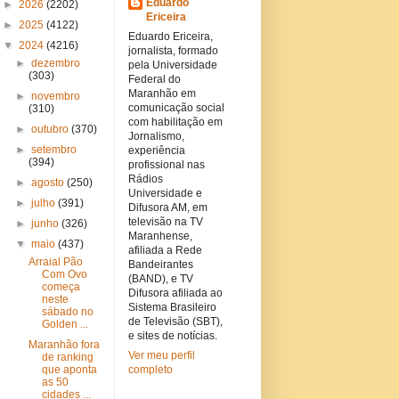
Eduardo
►
2026
(2202)
Ericeira
►
2025
(4122)
Eduardo Ericeira,
▼
2024
(4216)
jornalista, formado
►
dezembro
pela Universidade
(303)
Federal do
Maranhão em
►
novembro
comunicação social
(310)
com habilitação em
►
outubro
(370)
Jornalismo,
►
setembro
experiência
(394)
profissional nas
Rádios
►
agosto
(250)
Universidade e
►
julho
(391)
Difusora AM, em
televisão na TV
►
junho
(326)
Maranhense,
▼
maio
(437)
afiliada a Rede
Arraial Pão
Bandeirantes
Com Ovo
(BAND), e TV
começa
Difusora afiliada ao
neste
Sistema Brasileiro
sábado no
de Televisão (SBT),
Golden ...
e sites de notícias.
Maranhão fora
Ver meu perfil
de ranking
que aponta
completo
as 50
cidades ...