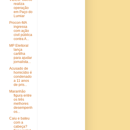
realiza
operação
em Paço do
Lumiar
Procon-MA
ingressa
com ação
civil pública
contra A...
MP Eleitoral
lança
cartilha
para ajudar
jornalista...
Acusado de
homicídio é
condenado
a 11 anos
de pris...
Maranhão
figura entre
os três
melhores
desempenh
os...
Caiu e bateu
com a
cabeça?