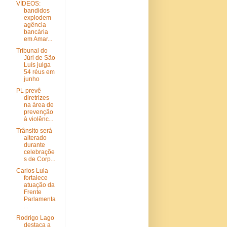
VÍDEOS:
bandidos
explodem
agência
bancária
em Amar...
Tribunal do
Júri de São
Luís julga
54 réus em
junho
PL prevê
diretrizes
na área de
prevenção
à violênc...
Trânsito será
alterado
durante
celebraçõe
s de Corp...
Carlos Lula
fortalece
atuação da
Frente
Parlamenta
...
Rodrigo Lago
destaca a