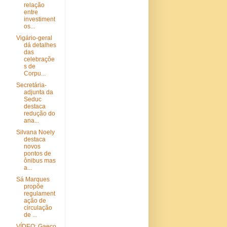
relação
entre
investiment
os...
Vigário-geral
dá detalhes
das
celebraçõe
s de
Corpu...
Secretária-
adjunta da
Seduc
destaca
redução do
ana...
Silvana Noely
destaca
novos
pontos de
ônibus mas
a...
Sá Marques
propõe
regulament
ação de
circulação
de ...
VÍDEO: Gaeco