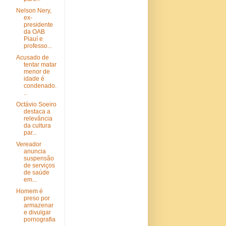
Nelson Nery,
ex-
presidente
da OAB
Piauí e
professo...
Acusado de
tentar matar
menor de
idade é
condenado.
..
Octávio Soeiro
destaca a
relevância
da cultura
par...
Vereador
anuncia
suspensão
de serviços
de saúde
em...
Homem é
preso por
armazenar
e divulgar
pornografia