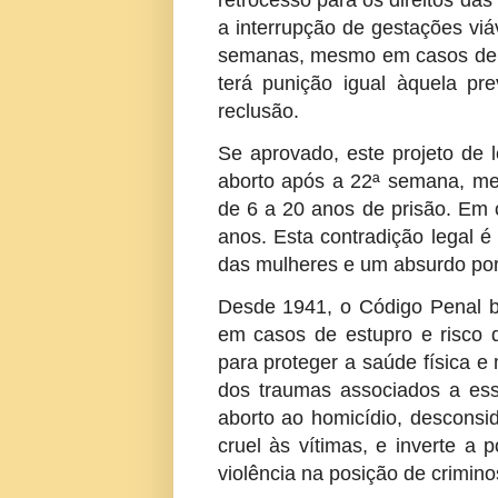
retrocesso para os direitos das
a interrupção de gestações vi
semanas, mesmo em casos de es
terá punição igual àquela pr
reclusão.
Se aprovado, este projeto de 
aborto após a 22ª semana, m
de 6 a 20 anos de prisão. Em 
anos. Esta contradição legal é 
das mulheres e um absurdo por
Desde 1941, o Código Penal br
em casos de estupro e risco 
para proteger a saúde física 
dos traumas associados a ess
aborto ao homicídio, desconsi
cruel às vítimas, e inverte a
violência na posição de crimino