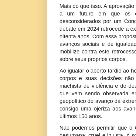
Mais do que isso. A aprovação 
a um futuro em que os dir
desconsiderados por um Cong
debate em 2024 retrocede a ex
oitenta anos. Com essa propos
avanços sociais e de igualda
mobilize contra este retrocess
sobre seus próprios corpos.
Ao igualar o aborto tardio ao 
corpos e suas decisões não 
machista de violência e de de
que vem sendo observada em
geopolítico do avanço da extr
consigo uma ojeriza aos avan
últimos 150 anos.
Não podemos permitir que o 
desumana, cruel e injusta. A so