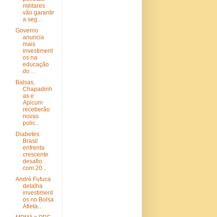
militares
vão garantir
a seg...
Governo
anuncia
mais
investiment
os na
educação
do ...
Balsas,
Chapadinh
as e
Apicum
receberão
novas
polic...
Diabetes:
Brasil
enfrenta
crescente
desafio
com 20...
André Fufuca
detalha
investiment
os no Bolsa
Atleta...