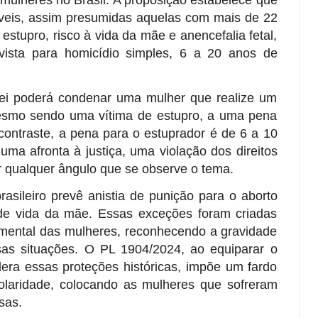
 mulheres no Brasil. A proposição estabelece que
áveis, assim presumidas aquelas com mais de 22
tupro, risco à vida da mãe e anencefalia fetal,
evista para homicídio simples, 6 a 20 anos de
lei poderá condenar uma mulher que realize um
esmo sendo uma vítima de estupro, a uma pena
contraste, a pena para o estuprador é de 6 a 10
uma afronta à justiça, uma violação dos direitos
 qualquer ângulo que se observe o tema.
asileiro prevê anistia de punição para o aborto
de vida da mãe. Essas exceções foram criadas
e mental das mulheres, reconhecendo a gravidade
as situações. O PL 1904/2024, ao equiparar o
dera essas proteções históricas, impõe um fardo
 polaridade, colocando as mulheres que sofreram
sas.