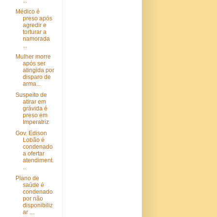
...
Médico é
preso após
agredir e
torturar a
namorada
...
Mulher morre
após ser
atingida por
disparo de
arma...
Suspeito de
atirar em
grávida é
preso em
Imperatriz
Gov. Edison
Lobão é
condenado
a ofertar
atendiment.
..
Plano de
saúde é
condenado
por não
disponibiliz
ar ...