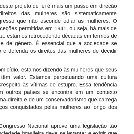
deste projeto de lei é mais um passo em direção
eitos das mulheres são sistematicamente
resso que não esconde odiar as mulheres. O
ceções permitidas em 1941, ou seja, há mais de
ta, estamos retrocedendo décadas em termos de
de de gênero. É essencial que a sociedade se
o e defenda os direitos das mulheres de decidir
homicídio, estamos dizendo às mulheres que seus
têm valor. Estamos perpetuando uma cultura
srespeito às vítimas de estupro. Essa tendência
 outros países se encontra em um contexto
ema-direita e de um conservadorismo que carrega
ços conquistados pelas mulheres ao longo dos
Congresso Nacional aprove uma legislação tão
ciedade brasileira deve se levantar e exigir que