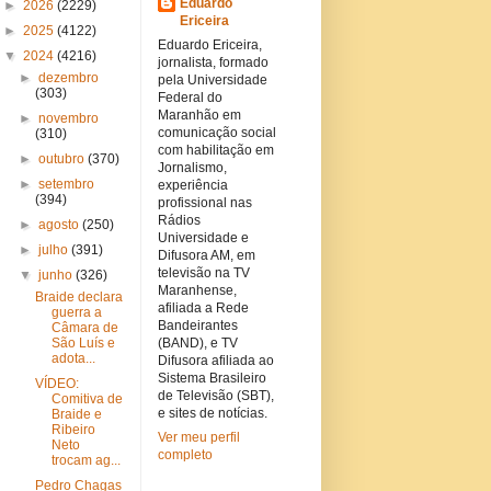
Eduardo
►
2026
(2229)
Ericeira
►
2025
(4122)
Eduardo Ericeira,
▼
2024
(4216)
jornalista, formado
►
dezembro
pela Universidade
(303)
Federal do
Maranhão em
►
novembro
comunicação social
(310)
com habilitação em
►
outubro
(370)
Jornalismo,
►
setembro
experiência
(394)
profissional nas
Rádios
►
agosto
(250)
Universidade e
►
julho
(391)
Difusora AM, em
televisão na TV
▼
junho
(326)
Maranhense,
Braide declara
afiliada a Rede
guerra a
Bandeirantes
Câmara de
São Luís e
(BAND), e TV
adota...
Difusora afiliada ao
Sistema Brasileiro
VÍDEO:
de Televisão (SBT),
Comitiva de
e sites de notícias.
Braide e
Ribeiro
Ver meu perfil
Neto
completo
trocam ag...
Pedro Chagas