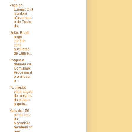
Paço do
Lumiar: STJ
mantém
afastament
o de Paula
da...
União Brasil
nega
contato
com
auxiliares
de Lula e...
Porque a
demora da
Comissão
Processant
e em levar
p...
PL propõe
valorização
de mestres
da cultura
popula...
Mais de 156
mil alunos
do
Maranhão
recebem 4ª
parc...