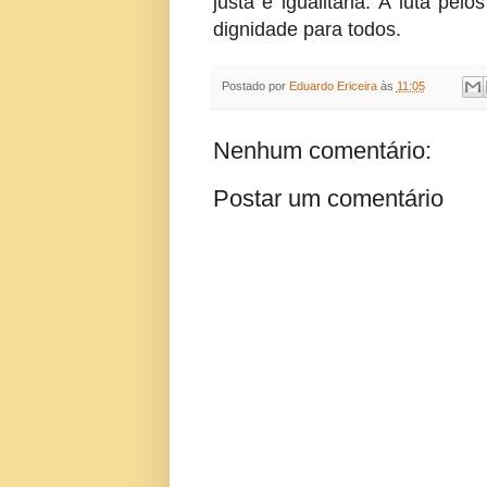
justa e igualitária. A luta pel
dignidade para todos.
Postado por
Eduardo Ericeira
às
11:05
Nenhum comentário:
Postar um comentário