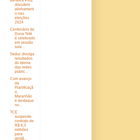
MPMA e PRE
discutem
alinhament
o nas
eleições
2024
Centenário de
Dona Teté
é celebrado
em sessão
sole...
Seduc divulga
resultados
do Idema
das redes
públic...
Com avanço
da
Planificaçã
o,
Maranhão
é destaque
no...
TCE
suspende
contrato de
R$ 8,3
milhões
para
gestã...