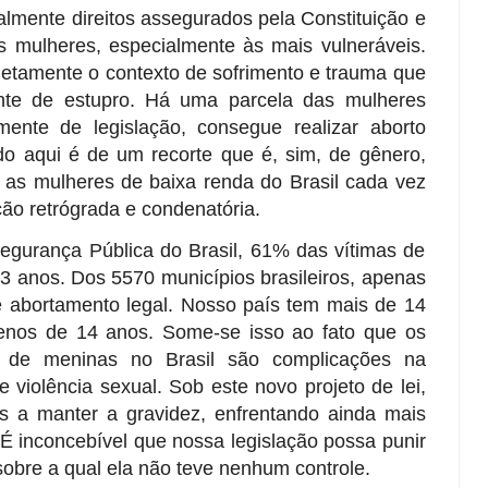
almente direitos assegurados pela Constituição e
s mulheres, especialmente às mais vulneráveis.
letamente o contexto de sofrimento e trauma que
ante de estupro. Há uma parcela das mulheres
mente de legislação, consegue realizar aborto
o aqui é de um recorte que é, sim, de gênero,
as mulheres de baixa renda do Brasil cada vez
ção retrógrada e condenatória.
gurança Pública do Brasil, 61% das vítimas de
13 anos. Dos 5570 municípios brasileiros, apenas
e abortamento legal. Nosso país tem mais de 14
enos de 14 anos. Some-se isso ao fato que os
s de meninas no Brasil são complicações na
e violência sexual. Sob este novo projeto de lei,
s a manter a gravidez, enfrentando ainda mais
. É inconcebível que nossa legislação possa punir
obre a qual ela não teve nenhum controle.