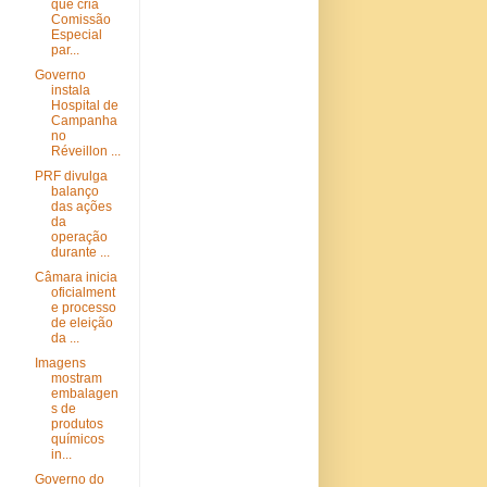
que cria
Comissão
Especial
par...
Governo
instala
Hospital de
Campanha
no
Réveillon ...
PRF divulga
balanço
das ações
da
operação
durante ...
Câmara inicia
oficialment
e processo
de eleição
da ...
Imagens
mostram
embalagen
s de
produtos
químicos
in...
Governo do