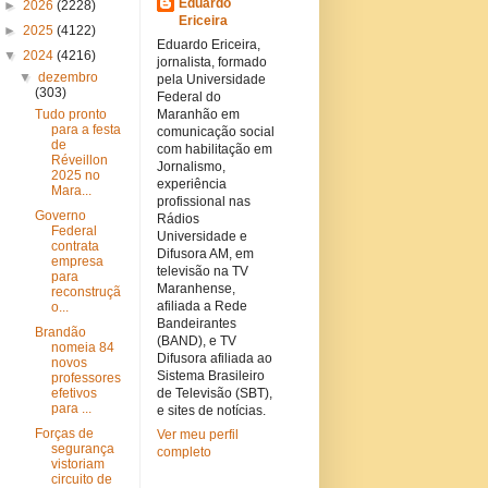
Eduardo
►
2026
(2228)
Ericeira
►
2025
(4122)
Eduardo Ericeira,
▼
2024
(4216)
jornalista, formado
▼
dezembro
pela Universidade
(303)
Federal do
Tudo pronto
Maranhão em
para a festa
comunicação social
de
com habilitação em
Réveillon
Jornalismo,
2025 no
experiência
Mara...
profissional nas
Governo
Rádios
Federal
Universidade e
contrata
Difusora AM, em
empresa
televisão na TV
para
Maranhense,
reconstruçã
afiliada a Rede
o...
Bandeirantes
Brandão
(BAND), e TV
nomeia 84
Difusora afiliada ao
novos
Sistema Brasileiro
professores
efetivos
de Televisão (SBT),
para ...
e sites de notícias.
Forças de
Ver meu perfil
segurança
completo
vistoriam
circuito de