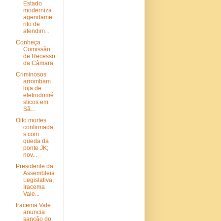
Estado
moderniza
agendame
nto de
atendim...
Conheça
Comissão
de Recesso
da Câmara
Criminosos
arrombam
loja de
eletrodomé
sticos em
Sã...
Oito mortes
confirmada
s com
queda da
ponte JK;
nov...
Presidente da
Assembleia
Legislativa,
Iracema
Vale...
Iracema Vale
anuncia
sanção do