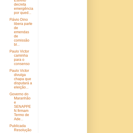
Estreito
decreta
emergência
por qued...
Flávio Dino
libera parte
de
emendas
de
comissão
bl...
Paulo Victor
caminha
para o
consenso
Paulo Victor
divulga
chapa que
disputará a
eleição...
Governo do
Maranhão
e
SENAPPE
N firmam
Termo de
Ade...
Publicada
Resolução