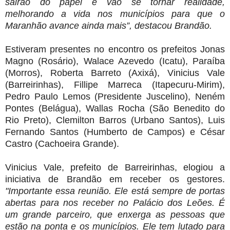
sairão do papel e vão se tornar realidade,
melhorando a vida nos municípios para que o
Maranhão avance ainda mais”, destacou Brandão.
Estiveram presentes no encontro os prefeitos Jonas
Magno (Rosário), Walace Azevedo (Icatu), Paraíba
(Morros), Roberta Barreto (Axixá), Vinicius Vale
(Barreirinhas), Fillipe Marreca (Itapecuru-Mirim),
Pedro Paulo Lemos (Presidente Juscelino), Neném
Pontes (Belágua), Wallas Rocha (São Benedito do
Rio Preto), Clemilton Barros (Urbano Santos), Luis
Fernando Santos (Humberto de Campos) e César
Castro (Cachoeira Grande).
Vinicius Vale, prefeito de Barreirinhas, elogiou a
iniciativa de Brandão em receber os gestores.
"Importante essa reunião. Ele está sempre de portas
abertas para nos receber no Palácio dos Leões. É
um grande parceiro, que enxerga as pessoas que
estão na ponta e os municípios. Ele tem lutado para