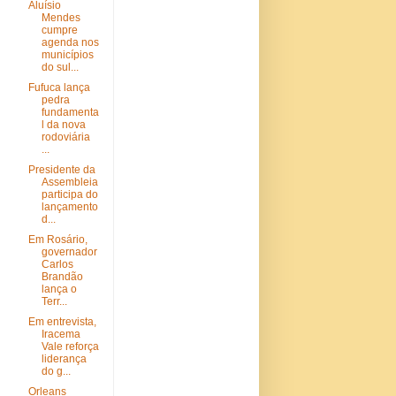
Aluísio
Mendes
cumpre
agenda nos
municípios
do sul...
Fufuca lança
pedra
fundamenta
l da nova
rodoviária
...
Presidente da
Assembleia
participa do
lançamento
d...
Em Rosário,
governador
Carlos
Brandão
lança o
Terr...
Em entrevista,
Iracema
Vale reforça
liderança
do g...
Orleans