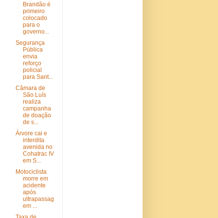
Brandão é
primeiro
colocado
para o
governo...
Segurança
Pública
envia
reforço
policial
para Sant...
Câmara de
São Luís
realiza
campanha
de doação
de s...
Árvore cai e
interdita
avenida no
Cohatrac IV
em S...
Motociclista
morre em
acidente
após
ultrapassag
em ...
Taxa de