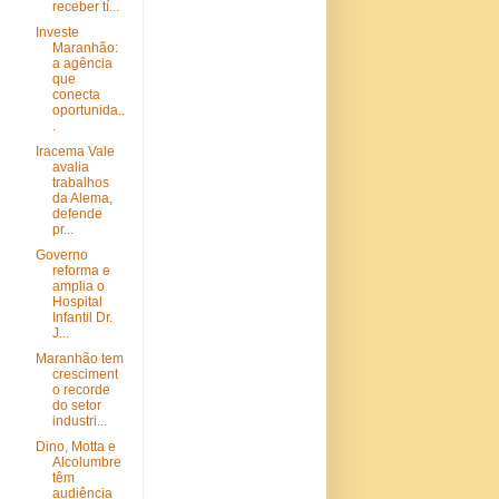
receber tí...
Investe
Maranhão:
a agência
que
conecta
oportunida..
.
Iracema Vale
avalia
trabalhos
da Alema,
defende
pr...
Governo
reforma e
amplia o
Hospital
Infantil Dr.
J...
Maranhão tem
cresciment
o recorde
do setor
industri...
Dino, Motta e
Alcolumbre
têm
audiência