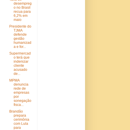
desempreg
o no Brasil
recua para
6,2% em
maio
Presidente do
TJMA
defende
gestão
humanizad
a e for...
Supermercad
o terá que
indenizar
cliente
acusado
de...
MPMA
denuncia
rede de
empresas
por
sonegação
fisca...
Brandão
prepara
cerimônia
com Lula
para