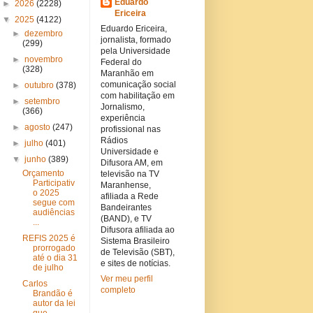
Eduardo
►
2026
(2228)
Ericeira
▼
2025
(4122)
Eduardo Ericeira,
►
dezembro
jornalista, formado
(299)
pela Universidade
►
novembro
Federal do
(328)
Maranhão em
comunicação social
►
outubro
(378)
com habilitação em
►
setembro
Jornalismo,
(366)
experiência
►
agosto
(247)
profissional nas
Rádios
►
julho
(401)
Universidade e
▼
junho
(389)
Difusora AM, em
Orçamento
televisão na TV
Participativ
Maranhense,
o 2025
afiliada a Rede
segue com
Bandeirantes
audiências
(BAND), e TV
...
Difusora afiliada ao
REFIS 2025 é
Sistema Brasileiro
prorrogado
de Televisão (SBT),
até o dia 31
e sites de notícias.
de julho
Ver meu perfil
Carlos
completo
Brandão é
autor da lei