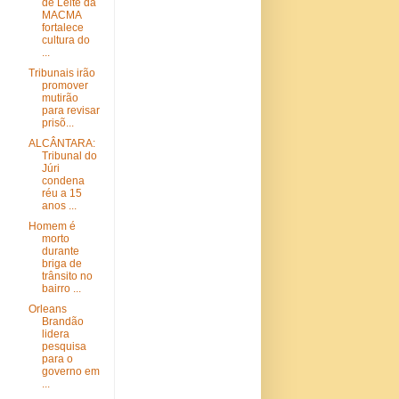
de Leite da
MACMA
fortalece
cultura do
...
Tribunais irão
promover
mutirão
para revisar
prisõ...
ALCÂNTARA:
Tribunal do
Júri
condena
réu a 15
anos ...
Homem é
morto
durante
briga de
trânsito no
bairro ...
Orleans
Brandão
lidera
pesquisa
para o
governo em
...