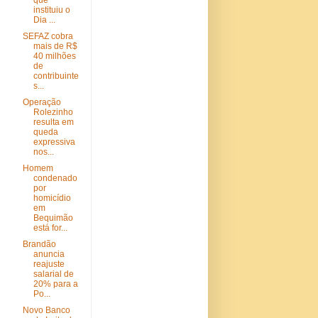
que
instituiu o
Dia ...
SEFAZ cobra
mais de R$
40 milhões
de
contribuinte
s...
Operação
Rolezinho
resulta em
queda
expressiva
nos...
Homem
condenado
por
homicídio
em
Bequimão
está for...
Brandão
anuncia
reajuste
salarial de
20% para a
Po...
Novo Banco