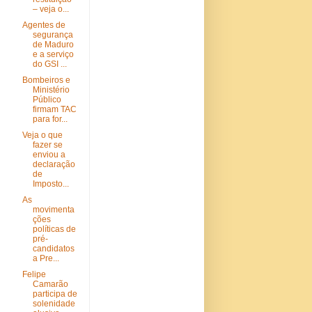
– veja o...
Agentes de
segurança
de Maduro
e a serviço
do GSI ...
Bombeiros e
Ministério
Público
firmam TAC
para for...
Veja o que
fazer se
enviou a
declaração
de
Imposto...
As
movimenta
ções
políticas de
pré-
candidatos
a Pre...
Felipe
Camarão
participa de
solenidade