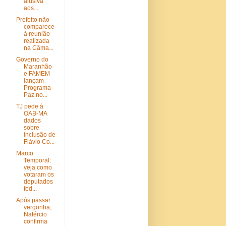
alusiva
aos...
Prefeito não
comparece
à reunião
realizada
na Câma...
Governo do
Maranhão
e FAMEM
lançam
Programa
Paz no...
TJ pede à
OAB-MA
dados
sobre
inclusão de
Flávio Co...
Marco
Temporal:
veja como
votaram os
deputados
fed...
Após passar
vergonha,
Natércio
confirma