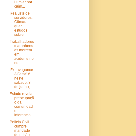
Lumiar por
ciúm...
Reajuste de
servidores:
Câmara
quer
estudos
sobre ...
Trabalhadores
maranhens
es morrem
em
acidente no
es...
'Extravagance
A Festa' é
neste
sábado, 3
de junho,...
Estudo revela
preocupaçã
o da
comunidad
e
internacio...
Polícia Civil
cumpre
mandado
de prisão