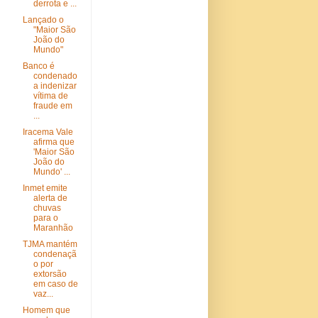
derrota e ...
Lançado o
"Maior São
João do
Mundo"
Banco é
condenado
a indenizar
vítima de
fraude em
...
Iracema Vale
afirma que
'Maior São
João do
Mundo' ...
Inmet emite
alerta de
chuvas
para o
Maranhão
TJMA mantém
condenaçã
o por
extorsão
em caso de
vaz...
Homem que