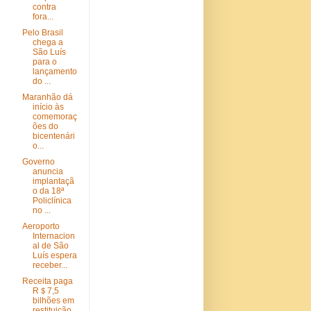
contra
fora...
Pelo Brasil
chega a
São Luís
para o
lançamento
do ...
Maranhão dá
início às
comemoraç
ões do
bicentenári
o...
Governo
anuncia
implantaçã
o da 18ª
Policlínica
no ...
Aeroporto
Internacion
al de São
Luís espera
receber...
Receita paga
R＄7,5
bilhões em
restituição