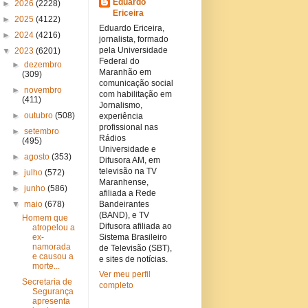
Eduardo
►
2026
(2228)
Ericeira
►
2025
(4122)
Eduardo Ericeira,
►
2024
(4216)
jornalista, formado
pela Universidade
▼
2023
(6201)
Federal do
►
dezembro
Maranhão em
(309)
comunicação social
►
novembro
com habilitação em
(411)
Jornalismo,
►
outubro
(508)
experiência
profissional nas
►
setembro
Rádios
(495)
Universidade e
►
agosto
(353)
Difusora AM, em
televisão na TV
►
julho
(572)
Maranhense,
►
junho
(586)
afiliada a Rede
▼
maio
(678)
Bandeirantes
(BAND), e TV
Homem que
Difusora afiliada ao
atropelou a
ex-
Sistema Brasileiro
namorada
de Televisão (SBT),
e causou a
e sites de notícias.
morte...
Ver meu perfil
Secretaria de
completo
Segurança
apresenta