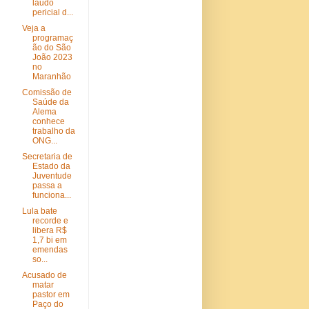
laudo
pericial d...
Veja a
programaç
ão do São
João 2023
no
Maranhão
Comissão de
Saúde da
Alema
conhece
trabalho da
ONG...
Secretaria de
Estado da
Juventude
passa a
funciona...
Lula bate
recorde e
libera R$
1,7 bi em
emendas
so...
Acusado de
matar
pastor em
Paço do