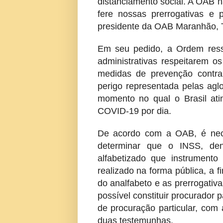
distanciamento social. A OAB 
fere nossas prerrogativas e p
presidente da OAB Maranhão, 
Em seu pedido, a Ordem ress
administrativas respeitarem os
medidas de prevenção contra
perigo representada pelas agl
momento no qual o Brasil at
COVID-19 por dia.
De acordo com a OAB, é nece
determinar que o INSS, den
alfabetizado que instrumen
realizado na forma pública, a f
do analfabeto e as prerrogativ
possível constituir procurador 
de procuração particular, com 
duas testemunhas.