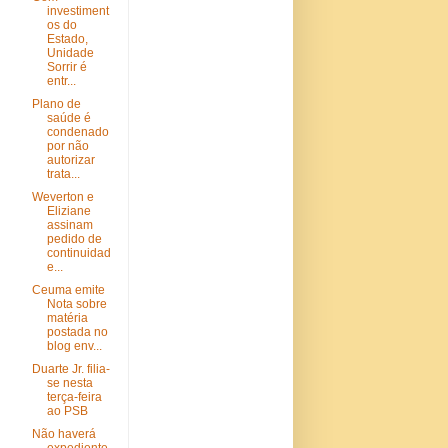
investiment
os do
Estado,
Unidade
Sorrir é
entr...
Plano de
saúde é
condenado
por não
autorizar
trata...
Weverton e
Eliziane
assinam
pedido de
continuidad
e...
Ceuma emite
Nota sobre
matéria
postada no
blog env...
Duarte Jr. filia-
se nesta
terça-feira
ao PSB
Não haverá