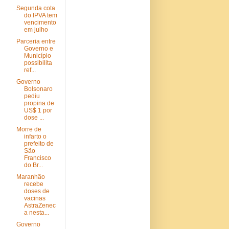
Segunda cota
do IPVA tem
vencimento
em julho
Parceria entre
Governo e
Município
possibilita
ref...
Governo
Bolsonaro
pediu
propina de
US$ 1 por
dose ...
Morre de
infarto o
prefeito de
São
Francisco
do Br...
Maranhão
recebe
doses de
vacinas
AstraZenec
a nesta...
Governo