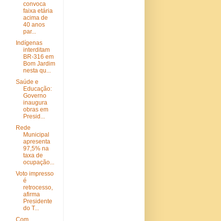
convoca
faixa etária
acima de
40 anos
par...
Indígenas
interditam
BR-316 em
Bom Jardim
nesta qu...
Saúde e
Educação:
Governo
inaugura
obras em
Presid...
Rede
Municipal
apresenta
97,5% na
taxa de
ocupação...
Voto impresso
é
retrocesso,
afirma
Presidente
do T...
Com