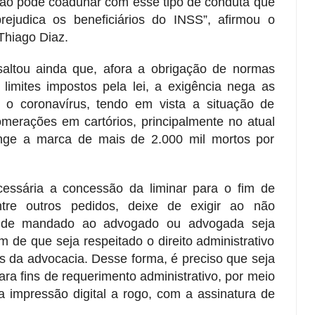
não pode coadunar com esse tipo de conduta que
rejudica os beneficiários do INSS”, afirmou o
Thiago Diaz.
altou ainda que, afora a obrigação de normas
 limites impostos pela lei, a exigência nega as
 o coronavírus, tendo em vista a situação de
omerações em cartórios, principalmente no atual
inge a marca de mais de 2.000 mil mortos por
ssária a concessão da liminar para o fim de
tre outros pedidos, deixe de exigir ao não
to de mandado ao advogado ou advogada seja
im de que seja respeitado o direito administrativo
as da advocacia. Desse forma, é preciso que seja
para fins de requerimento administrativo, por meio
a impressão digital a rogo, com a assinatura de