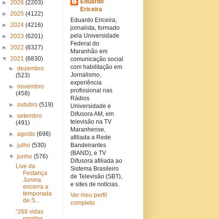
Eduardo
►
2026
(2203)
Ericeira
►
2025
(4122)
Eduardo Ericeira,
►
2024
(4216)
jornalista, formado
pela Universidade
►
2023
(6201)
Federal do
►
2022
(6327)
Maranhão em
▼
2021
(6830)
comunicação social
com habilitação em
►
dezembro
Jornalismo,
(523)
experiência
►
novembro
profissional nas
(458)
Rádios
►
outubro
(519)
Universidade e
Difusora AM, em
►
setembro
televisão na TV
(491)
Maranhense,
►
agosto
(698)
afiliada a Rede
►
julho
(530)
Bandeirantes
(BAND), e TV
▼
junho
(576)
Difusora afiliada ao
Live da
Sistema Brasileiro
Festança
de Televisão (SBT),
Junina
e sites de notícias.
encerra a
temporada
Ver meu perfil
de S...
completo
“268 vidas
prontas