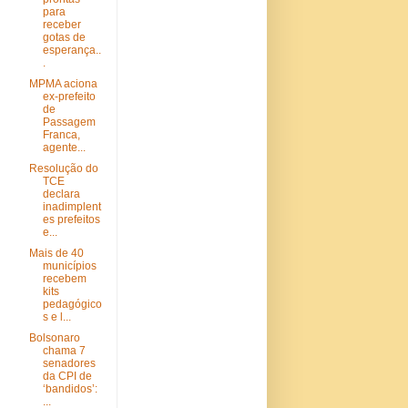
para
receber
gotas de
esperança..
.
MPMA aciona
ex-prefeito
de
Passagem
Franca,
agente...
Resolução do
TCE
declara
inadimplent
es prefeitos
e...
Mais de 40
municípios
recebem
kits
pedagógico
s e l...
Bolsonaro
chama 7
senadores
da CPI de
‘bandidos’:
...