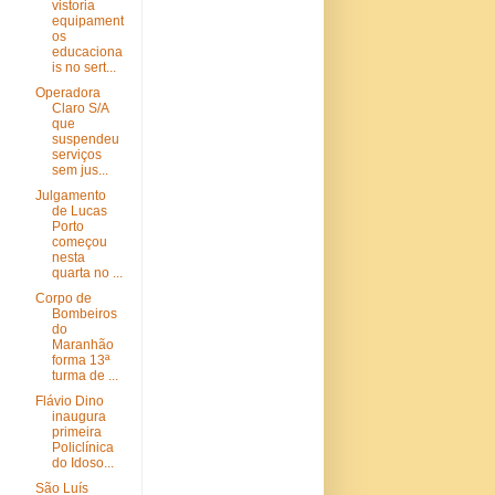
vistoria
equipament
os
educaciona
is no sert...
Operadora
Claro S/A
que
suspendeu
serviços
sem jus...
Julgamento
de Lucas
Porto
começou
nesta
quarta no ...
Corpo de
Bombeiros
do
Maranhão
forma 13ª
turma de ...
Flávio Dino
inaugura
primeira
Policlínica
do Idoso...
São Luís