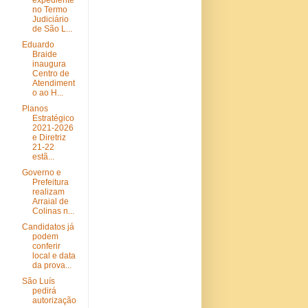
expediente
no Termo
Judiciário
de São L...
Eduardo
Braide
inaugura
Centro de
Atendiment
o ao H...
Planos
Estratégico
2021-2026
e Diretriz
21-22
estã...
Governo e
Prefeitura
realizam
Arraial de
Colinas n...
Candidatos já
podem
conferir
local e data
da prova...
São Luís
pedirá
autorização