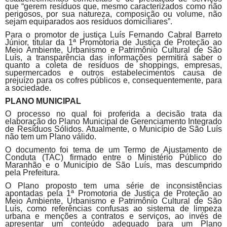
que “gerem resíduos que, mesmo caracterizados como não
perigosos, por sua natureza, composição ou volume, não
sejam equiparados aos resíduos domiciliares”.
Para o promotor de justiça Luís Fernando Cabral Barreto
Júnior, titular da 1ª Promotoria de Justiça de Proteção ao
Meio Ambiente, Urbanismo e Patrimônio Cultural de São
Luís, a transparência das informações permitirá saber o
quanto a coleta de resíduos de shoppings, empresas,
supermercados e outros estabelecimentos causa de
prejuízo para os cofres públicos e, consequentemente, para
a sociedade.
PLANO MUNICIPAL
O processo no qual foi proferida a decisão trata da
elaboração do Plano Municipal de Gerenciamento Integrado
de Resíduos Sólidos. Atualmente, o Município de São Luís
não tem um Plano válido.
O documento foi tema de um Termo de Ajustamento de
Conduta (TAC) firmado entre o Ministério Público do
Maranhão e o Município de São Luís, mas descumprido
pela Prefeitura.
O Plano proposto tem uma série de inconsistências
apontadas pela 1ª Promotoria de Justiça de Proteção ao
Meio Ambiente, Urbanismo e Patrimônio Cultural de São
Luís, como referências confusas ao sistema de limpeza
urbana e menções a contratos e serviços, ao invés de
apresentar um conteúdo adequado para um Plano