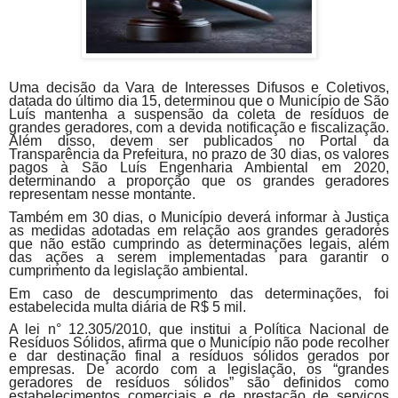
Uma decisão da Vara de Interesses Difusos e Coletivos,
datada do último dia 15, determinou que o Município de São
Luís mantenha a suspensão da coleta de resíduos de
grandes geradores, com a devida notificação e fiscalização.
Além disso, devem ser publicados no Portal da
Transparência da Prefeitura, no prazo de 30 dias, os valores
pagos à São Luís Engenharia Ambiental em 2020,
determinando a proporção que os grandes geradores
representam nesse montante.
Também em 30 dias, o Município deverá informar à Justiça
as medidas adotadas em relação aos grandes geradores
que não estão cumprindo as determinações legais, além
das ações a serem implementadas para garantir o
cumprimento da legislação ambiental.
Em caso de descumprimento das determinações, foi
estabelecida multa diária de R$ 5 mil.
A lei n° 12.305/2010, que institui a Política Nacional de
Resíduos Sólidos, afirma que o Município não pode recolher
e dar destinação final a resíduos sólidos gerados por
empresas. De acordo com a legislação, os “grandes
geradores de resíduos sólidos” são definidos como
estabelecimentos comerciais e de prestação de serviços