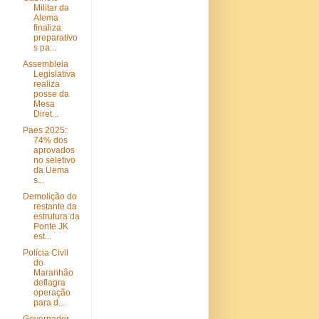
Militar da
Alema
finaliza
preparativo
s pa...
Assembleia
Legislativa
realiza
posse da
Mesa
Diret...
Paes 2025:
74% dos
aprovados
no seletivo
da Uema
s...
Demolição do
restante da
estrutura da
Ponte JK
est...
Polícia Civil
do
Maranhão
deflagra
operação
para d...