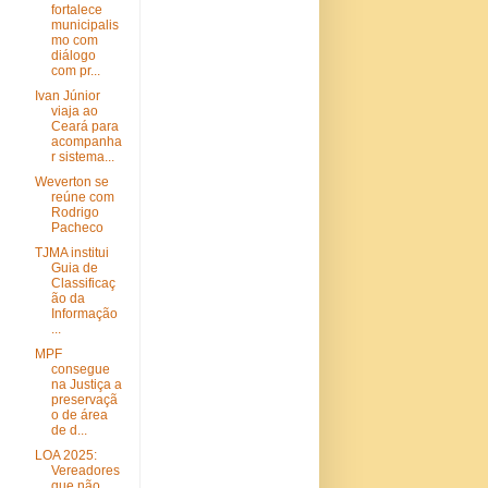
fortalece
municipalis
mo com
diálogo
com pr...
Ivan Júnior
viaja ao
Ceará para
acompanha
r sistema...
Weverton se
reúne com
Rodrigo
Pacheco
TJMA institui
Guia de
Classificaç
ão da
Informação
...
MPF
consegue
na Justiça a
preservaçã
o de área
de d...
LOA 2025:
Vereadores
que não