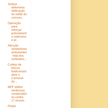
Justiça
determina
retificação
do edital do
concurs...
Operação
para
reforçar
policiament
o ostensivo
e pr...
Atenção
vendedores
ambulantes
: lista dos
sorteados...
Cortejo de
blocos
tradicionais
abre o
Carnaval
do ...
MPF obtém
sentenças
condenatóri
as contra
17 envolv...
Felipe