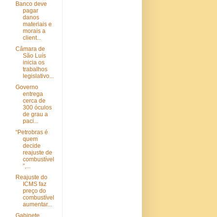
Banco deve
pagar
danos
materiais e
morais a
client...
Câmara de
São Luís
inicia os
trabalhos
legislativo...
Governo
entrega
cerca de
300 óculos
de grau a
paci...
“Petrobras é
quem
decide
reajuste de
combustível
”,...
Reajuste do
ICMS faz
preço do
combustível
aumentar...
Gabinete