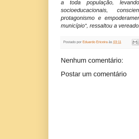
a toda população, levan
socioeducacionais, consci
protagonismo e empoderamen
município”, ressaltou a vereado
Postado por
Eduardo Ericeira
às
03:11
Nenhum comentário:
Postar um comentário