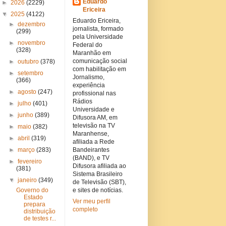
Eduardo
►
2026
(2229)
Ericeira
▼
2025
(4122)
Eduardo Ericeira,
►
dezembro
jornalista, formado
(299)
pela Universidade
►
novembro
Federal do
(328)
Maranhão em
comunicação social
►
outubro
(378)
com habilitação em
►
setembro
Jornalismo,
(366)
experiência
►
agosto
(247)
profissional nas
Rádios
►
julho
(401)
Universidade e
►
junho
(389)
Difusora AM, em
televisão na TV
►
maio
(382)
Maranhense,
►
abril
(319)
afiliada a Rede
►
março
(283)
Bandeirantes
(BAND), e TV
►
fevereiro
Difusora afiliada ao
(381)
Sistema Brasileiro
▼
janeiro
(349)
de Televisão (SBT),
Governo do
e sites de notícias.
Estado
Ver meu perfil
prepara
completo
distribuição
de testes r...