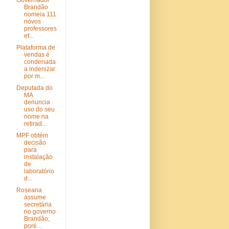
Governador
Brandão
nomeia 111
novos
professores
ef...
Plataforma de
vendas é
condenada
a indenizar
por m...
Deputada do
MA
denuncia
uso do seu
nome na
retirad...
MPF obtém
decisão
para
instalação
de
laboratório
d...
Roseana
assume
secretária
no governo
Brandão;
poré...