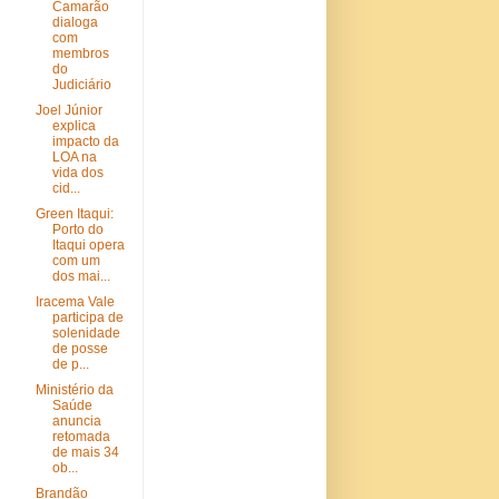
Camarão
dialoga
com
membros
do
Judiciário
Joel Júnior
explica
impacto da
LOA na
vida dos
cid...
Green Itaqui:
Porto do
Itaqui opera
com um
dos mai...
Iracema Vale
participa de
solenidade
de posse
de p...
Ministério da
Saúde
anuncia
retomada
de mais 34
ob...
Brandão