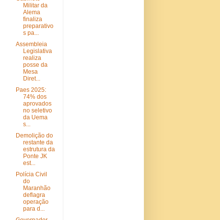
Militar da
Alema
finaliza
preparativo
s pa...
Assembleia
Legislativa
realiza
posse da
Mesa
Diret...
Paes 2025:
74% dos
aprovados
no seletivo
da Uema
s...
Demolição do
restante da
estrutura da
Ponte JK
est...
Polícia Civil
do
Maranhão
deflagra
operação
para d...