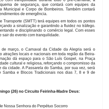
esquema de segurança, que contará com equipes da
uarda Municipal e Corpo de Bombeiros. Também contará
tendimentos de emergência.
o e Transporte (SMTT) terá equipes em todos os pontos
orçando a sinalização e garantindo a fluidez no tráfego.
ientando e disciplinando o comércio legal. Com esses
 sair do evento com tranquilidade.
4 de março, o Carnaval da Cidade da Alegria será o
o atrações locais e nacionais em toda região da Beira-
amação dá espaço para o São Luís Gospel, na Praça
idade cultural e religiosa, reforçando o compromisso da
e da cidade. A Passarela do Samba, por sua vez, será
e Samba e Blocos Tradicionais nos dias 7, 8 e 9 de
ingo (26) no Circuito Feirinha-Madre Deus:
 de Nossa Senhora do Perpétuo Socorro