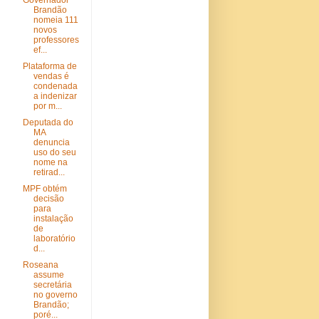
Governador
Brandão
nomeia 111
novos
professores
ef...
Plataforma de
vendas é
condenada
a indenizar
por m...
Deputada do
MA
denuncia
uso do seu
nome na
retirad...
MPF obtém
decisão
para
instalação
de
laboratório
d...
Roseana
assume
secretária
no governo
Brandão;
poré...