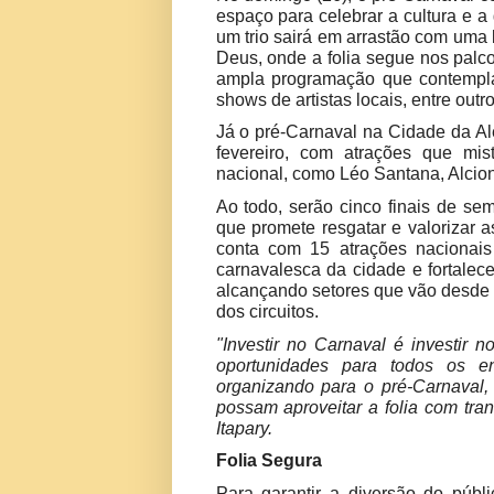
espaço para celebrar a cultura e a
um trio sairá em arrastão com uma 
Deus, onde a folia segue nos pal
ampla programação que contempla b
shows de artistas locais, entre outro
Já o pré-Carnaval na Cidade da Aleg
fevereiro, com atrações que mis
nacional, como Léo Santana, Alcion
Ao todo, serão cinco finais de s
que promete resgatar e valorizar a
conta com 15 atrações nacionais 
carnavalesca da cidade e fortale
alcançando setores que vão desde o
dos circuitos.
"Investir no Carnaval é investir
oportunidades para todos os e
organizando para o pré-Carnaval,
possam aproveitar a folia com tran
Itapary.
Folia Segura
Para garantir a diversão do públ