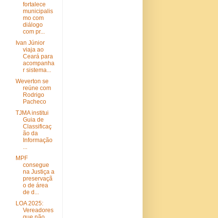
fortalece
municipalis
mo com
diálogo
com pr...
Ivan Júnior
viaja ao
Ceará para
acompanha
r sistema...
Weverton se
reúne com
Rodrigo
Pacheco
TJMA institui
Guia de
Classificaç
ão da
Informação
...
MPF
consegue
na Justiça a
preservaçã
o de área
de d...
LOA 2025:
Vereadores
que não