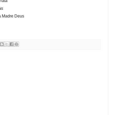
rata
nhas
s da Madre Deus