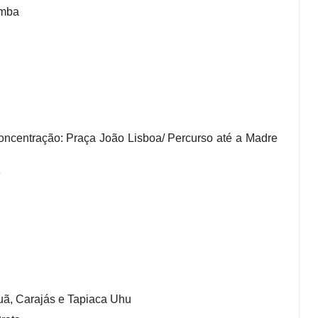
amba
Concentração: Praça João Lisboa/ Percurso até a Madre
o
puã, Carajás e Tapiaca Uhu