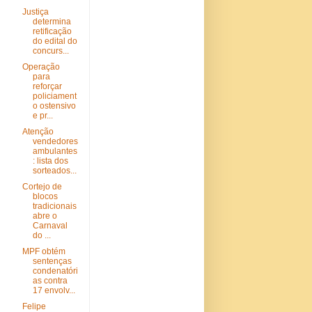
Justiça
determina
retificação
do edital do
concurs...
Operação
para
reforçar
policiament
o ostensivo
e pr...
Atenção
vendedores
ambulantes
: lista dos
sorteados...
Cortejo de
blocos
tradicionais
abre o
Carnaval
do ...
MPF obtém
sentenças
condenatóri
as contra
17 envolv...
Felipe