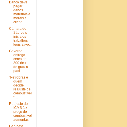
Banco deve
pagar
danos
materiais e
morais a
client...
Câmara de
São Luís
inicia os
trabalhos
legislativo...
Governo
entrega
cerca de
300 óculos
de grau a
paci...
“Petrobras é
quem
decide
reajuste de
combustível
”,...
Reajuste do
ICMS faz
preço do
combustível
aumentar...
Gabinete