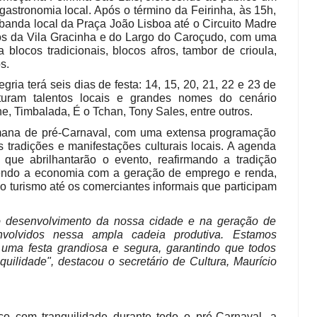
 gastronomia local. Após o término da Feirinha, às 15h,
banda local da Praça João Lisboa até o Circuito Madre
cos da Vila Gracinha e do Largo do Caroçudo, com uma
locos tradicionais, blocos afros, tambor de crioula,
s.
ria terá seis dias de festa: 14, 15, 20, 21, 22 e 23 de
turam talentos locais e grandes nomes do cenário
e, Timbalada, É o Tchan, Tony Sales, entre outros.
emana de pré-Carnaval, com uma extensa programação
s tradições e manifestações culturais locais. A agenda
que abrilhantarão o evento, reafirmando a tradição
cendo a economia com a geração de emprego e renda,
 turismo até os comerciantes informais que participam
 no desenvolvimento da nossa cidade e na geração de
nvolvidos nessa ampla cadeia produtiva. Estamos
 uma festa grandiosa e segura, garantindo que todos
quilidade", destacou o secretário de Cultura, Maurício
ico com tranquilidade durante todo o pré-Carnaval, a