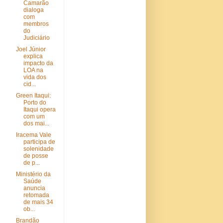
Camarão
dialoga
com
membros
do
Judiciário
Joel Júnior
explica
impacto da
LOA na
vida dos
cid...
Green Itaqui:
Porto do
Itaqui opera
com um
dos mai...
Iracema Vale
participa de
solenidade
de posse
de p...
Ministério da
Saúde
anuncia
retomada
de mais 34
ob...
Brandão