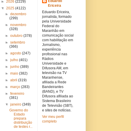
Eduardo
►
2026
(2229)
Ericeira
▼
2025
(4122)
Eduardo Ericeira,
►
dezembro
jornalista, formado
(299)
pela Universidade
►
novembro
Federal do
(328)
Maranhão em
comunicação social
►
outubro
(378)
com habilitação em
►
setembro
Jornalismo,
(366)
experiência
►
agosto
(247)
profissional nas
Rádios
►
julho
(401)
Universidade e
►
junho
(389)
Difusora AM, em
televisão na TV
►
maio
(382)
Maranhense,
►
abril
(319)
afiliada a Rede
►
março
(283)
Bandeirantes
(BAND), e TV
►
fevereiro
Difusora afiliada ao
(381)
Sistema Brasileiro
▼
janeiro
(349)
de Televisão (SBT),
Governo do
e sites de notícias.
Estado
Ver meu perfil
prepara
completo
distribuição
de testes r...