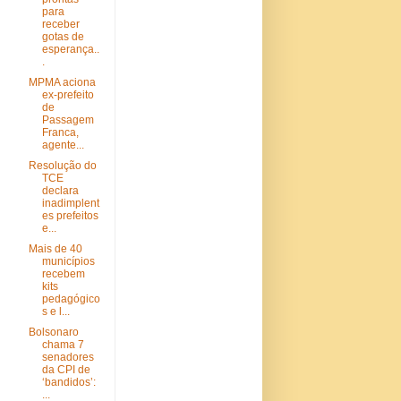
para
receber
gotas de
esperança..
.
MPMA aciona
ex-prefeito
de
Passagem
Franca,
agente...
Resolução do
TCE
declara
inadimplent
es prefeitos
e...
Mais de 40
municípios
recebem
kits
pedagógico
s e l...
Bolsonaro
chama 7
senadores
da CPI de
‘bandidos’:
...