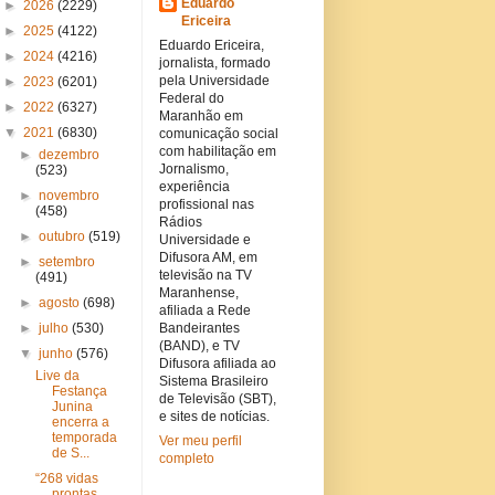
Eduardo
►
2026
(2229)
Ericeira
►
2025
(4122)
Eduardo Ericeira,
►
2024
(4216)
jornalista, formado
pela Universidade
►
2023
(6201)
Federal do
►
2022
(6327)
Maranhão em
▼
2021
(6830)
comunicação social
com habilitação em
►
dezembro
Jornalismo,
(523)
experiência
►
novembro
profissional nas
(458)
Rádios
►
outubro
(519)
Universidade e
Difusora AM, em
►
setembro
televisão na TV
(491)
Maranhense,
►
agosto
(698)
afiliada a Rede
►
julho
(530)
Bandeirantes
(BAND), e TV
▼
junho
(576)
Difusora afiliada ao
Live da
Sistema Brasileiro
Festança
de Televisão (SBT),
Junina
e sites de notícias.
encerra a
temporada
Ver meu perfil
de S...
completo
“268 vidas
prontas