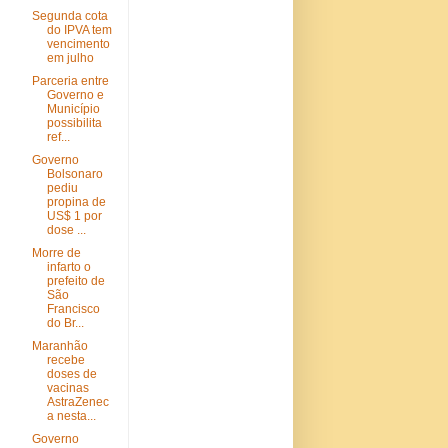
Segunda cota
do IPVA tem
vencimento
em julho
Parceria entre
Governo e
Município
possibilita
ref...
Governo
Bolsonaro
pediu
propina de
US$ 1 por
dose ...
Morre de
infarto o
prefeito de
São
Francisco
do Br...
Maranhão
recebe
doses de
vacinas
AstraZenec
a nesta...
Governo