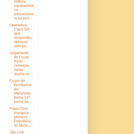
vistoria
equipament
os
educaciona
is no sert...
Operadora
Claro S/A
que
suspendeu
serviços
sem jus...
Julgamento
de Lucas
Porto
começou
nesta
quarta no ...
Corpo de
Bombeiros
do
Maranhão
forma 13ª
turma de ...
Flávio Dino
inaugura
primeira
Policlínica
do Idoso...
São Luís