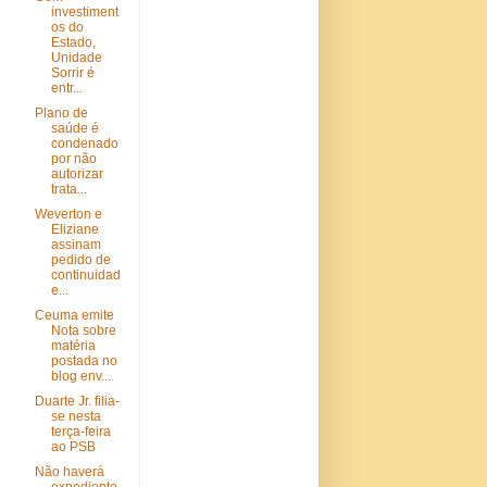
investiment
os do
Estado,
Unidade
Sorrir é
entr...
Plano de
saúde é
condenado
por não
autorizar
trata...
Weverton e
Eliziane
assinam
pedido de
continuidad
e...
Ceuma emite
Nota sobre
matéria
postada no
blog env...
Duarte Jr. filia-
se nesta
terça-feira
ao PSB
Não haverá