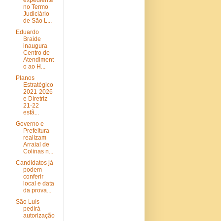
expediente
no Termo
Judiciário
de São L...
Eduardo
Braide
inaugura
Centro de
Atendiment
o ao H...
Planos
Estratégico
2021-2026
e Diretriz
21-22
estã...
Governo e
Prefeitura
realizam
Arraial de
Colinas n...
Candidatos já
podem
conferir
local e data
da prova...
São Luís
pedirá
autorização