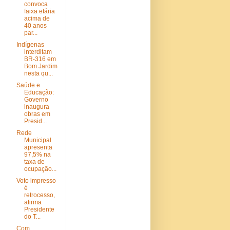
convoca
faixa etária
acima de
40 anos
par...
Indígenas
interditam
BR-316 em
Bom Jardim
nesta qu...
Saúde e
Educação:
Governo
inaugura
obras em
Presid...
Rede
Municipal
apresenta
97,5% na
taxa de
ocupação...
Voto impresso
é
retrocesso,
afirma
Presidente
do T...
Com