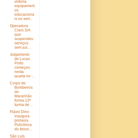
vistoria
equipament
os
educaciona
is no sert...
Operadora
Claro S/A
que
suspendeu
serviços
sem jus...
Julgamento
de Lucas
Porto
começou
nesta
quarta no ...
Corpo de
Bombeiros
do
Maranhão
forma 13ª
turma de ...
Flávio Dino
inaugura
primeira
Policlínica
do Idoso...
São Luís