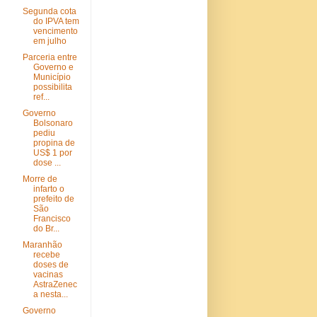
Segunda cota
do IPVA tem
vencimento
em julho
Parceria entre
Governo e
Município
possibilita
ref...
Governo
Bolsonaro
pediu
propina de
US$ 1 por
dose ...
Morre de
infarto o
prefeito de
São
Francisco
do Br...
Maranhão
recebe
doses de
vacinas
AstraZenec
a nesta...
Governo