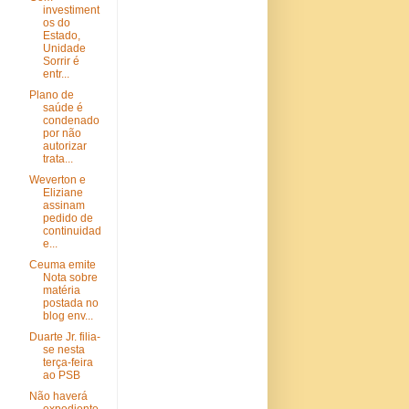
investiment
os do
Estado,
Unidade
Sorrir é
entr...
Plano de
saúde é
condenado
por não
autorizar
trata...
Weverton e
Eliziane
assinam
pedido de
continuidad
e...
Ceuma emite
Nota sobre
matéria
postada no
blog env...
Duarte Jr. filia-
se nesta
terça-feira
ao PSB
Não haverá