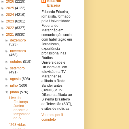
Eduardo
►
2026
(2229)
Ericeira
►
2025
(4122)
Eduardo Ericeira,
►
2024
(4216)
jornalista, formado
pela Universidade
►
2023
(6201)
Federal do
►
2022
(6327)
Maranhão em
▼
2021
(6830)
comunicação social
com habilitação em
►
dezembro
Jornalismo,
(523)
experiência
►
novembro
profissional nas
(458)
Rádios
►
outubro
(519)
Universidade e
Difusora AM, em
►
setembro
televisão na TV
(491)
Maranhense,
►
agosto
(698)
afiliada a Rede
►
julho
(530)
Bandeirantes
(BAND), e TV
▼
junho
(576)
Difusora afiliada ao
Live da
Sistema Brasileiro
Festança
de Televisão (SBT),
Junina
e sites de notícias.
encerra a
temporada
Ver meu perfil
de S...
completo
“268 vidas
prontas