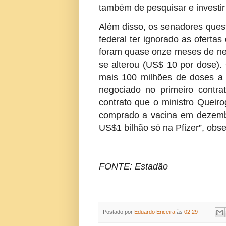
também de pesquisar e investir 
Além disso, os senadores ques
federal ter ignorado as oferta
foram quase onze meses de neg
se alterou (US$ 10 por dose).
mais 100 milhões de doses a
negociado no primeiro contr
contrato que o ministro Queir
comprado a vacina em dezembr
US$1 bilhão só na Pfizer”, obs
FONTE: Estadão
Postado por
Eduardo Ericeira
às
02:29