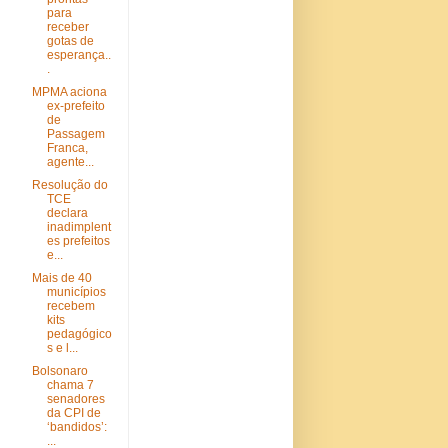
para
receber
gotas de
esperança..
.
MPMA aciona
ex-prefeito
de
Passagem
Franca,
agente...
Resolução do
TCE
declara
inadimplent
es prefeitos
e...
Mais de 40
municípios
recebem
kits
pedagógico
s e l...
Bolsonaro
chama 7
senadores
da CPI de
‘bandidos’:
...