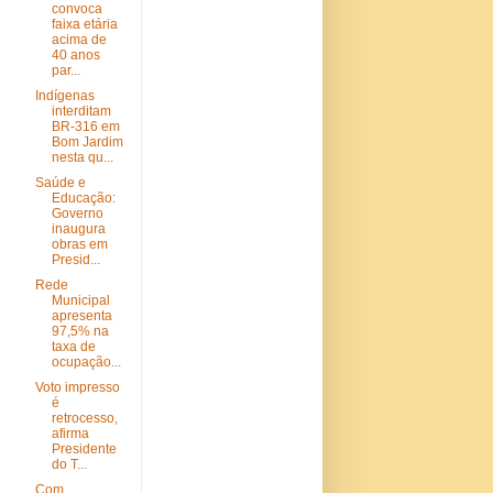
convoca
faixa etária
acima de
40 anos
par...
Indígenas
interditam
BR-316 em
Bom Jardim
nesta qu...
Saúde e
Educação:
Governo
inaugura
obras em
Presid...
Rede
Municipal
apresenta
97,5% na
taxa de
ocupação...
Voto impresso
é
retrocesso,
afirma
Presidente
do T...
Com