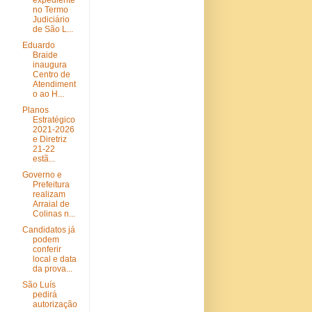
expediente
no Termo
Judiciário
de São L...
Eduardo
Braide
inaugura
Centro de
Atendiment
o ao H...
Planos
Estratégico
2021-2026
e Diretriz
21-22
estã...
Governo e
Prefeitura
realizam
Arraial de
Colinas n...
Candidatos já
podem
conferir
local e data
da prova...
São Luís
pedirá
autorização