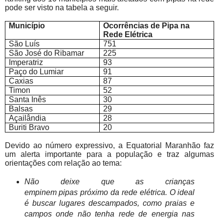
pode ser visto na tabela a seguir.
Município
Ocorrências de Pipa na
Rede Elétrica
São Luís
751
São José do Ribamar
225
Imperatriz
93
Paço do Lumiar
91
Caxias
87
Timon
52
Santa Inês
30
Balsas
29
Açailândia
28
Buriti Bravo
20
Devido ao número expressivo, a Equatorial Maranhão faz
um alerta importante
para a população
e traz algumas
orientações com relação ao tema:
Não deixe que as crianças
empinem pipas próximo da rede elétrica. O ideal
é buscar lugares descampados, como praias e
campos onde não tenha rede de energia nas