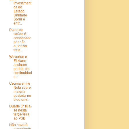
investiment
os do
Estado,
Unidade
Sorrir é
entr...
Plano de
saúde é
condenado
por não
autorizar
trata...
Weverton e
Eliziane
assinam
pedido de
continuidad
e...
Ceuma emite
Nota sobre
matéria
postada no
blog env...
Duarte Jr. filia-
se nesta
terça-feira
ao PSB
Não haverá