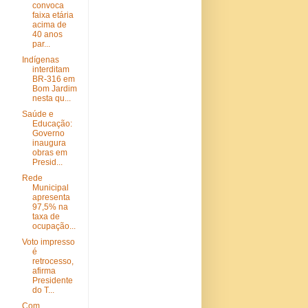
convoca
faixa etária
acima de
40 anos
par...
Indígenas
interditam
BR-316 em
Bom Jardim
nesta qu...
Saúde e
Educação:
Governo
inaugura
obras em
Presid...
Rede
Municipal
apresenta
97,5% na
taxa de
ocupação...
Voto impresso
é
retrocesso,
afirma
Presidente
do T...
Com