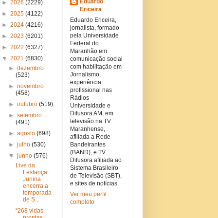
Eduardo
►
2026
(2229)
Ericeira
►
2025
(4122)
Eduardo Ericeira,
►
2024
(4216)
jornalista, formado
pela Universidade
►
2023
(6201)
Federal do
►
2022
(6327)
Maranhão em
▼
2021
(6830)
comunicação social
com habilitação em
►
dezembro
Jornalismo,
(523)
experiência
►
novembro
profissional nas
(458)
Rádios
►
outubro
(519)
Universidade e
Difusora AM, em
►
setembro
televisão na TV
(491)
Maranhense,
►
agosto
(698)
afiliada a Rede
►
julho
(530)
Bandeirantes
(BAND), e TV
▼
junho
(576)
Difusora afiliada ao
Live da
Sistema Brasileiro
Festança
de Televisão (SBT),
Junina
e sites de notícias.
encerra a
temporada
Ver meu perfil
de S...
completo
“268 vidas
prontas