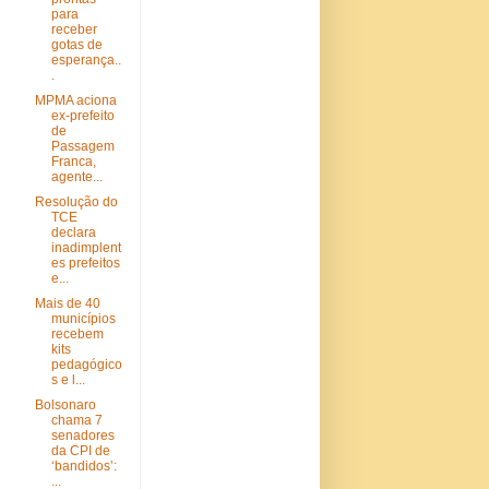
para
receber
gotas de
esperança..
.
MPMA aciona
ex-prefeito
de
Passagem
Franca,
agente...
Resolução do
TCE
declara
inadimplent
es prefeitos
e...
Mais de 40
municípios
recebem
kits
pedagógico
s e l...
Bolsonaro
chama 7
senadores
da CPI de
‘bandidos’:
...