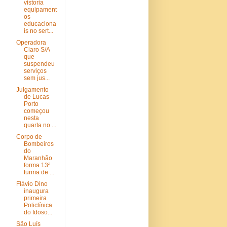
vistoria
equipament
os
educaciona
is no sert...
Operadora
Claro S/A
que
suspendeu
serviços
sem jus...
Julgamento
de Lucas
Porto
começou
nesta
quarta no ...
Corpo de
Bombeiros
do
Maranhão
forma 13ª
turma de ...
Flávio Dino
inaugura
primeira
Policlínica
do Idoso...
São Luís