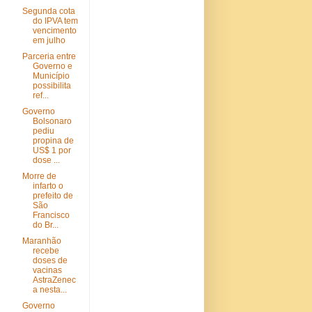
Segunda cota
do IPVA tem
vencimento
em julho
Parceria entre
Governo e
Município
possibilita
ref...
Governo
Bolsonaro
pediu
propina de
US$ 1 por
dose ...
Morre de
infarto o
prefeito de
São
Francisco
do Br...
Maranhão
recebe
doses de
vacinas
AstraZenec
a nesta...
Governo