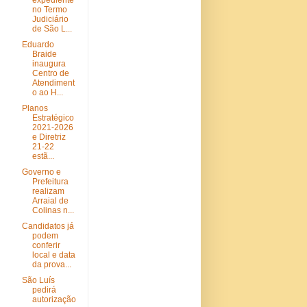
expediente
no Termo
Judiciário
de São L...
Eduardo
Braide
inaugura
Centro de
Atendiment
o ao H...
Planos
Estratégico
2021-2026
e Diretriz
21-22
estã...
Governo e
Prefeitura
realizam
Arraial de
Colinas n...
Candidatos já
podem
conferir
local e data
da prova...
São Luís
pedirá
autorização