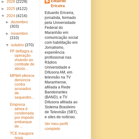
Eduardo
►
2026
(2229)
Ericeira
►
2025
(4122)
Eduardo Ericeira,
▼
2024
(4216)
jornalista, formado
►
dezembro
pela Universidade
(303)
Federal do
Maranhão em
►
novembro
comunicação social
(310)
com habilitação em
▼
outubro
(370)
Jornalismo,
PF deflagra a
experiência
operação
profissional nas
visando ao
Rádios
combate de
Universidade e
abuso...
Difusora AM, em
MPMA oferece
televisão na TV
denúncia
Maranhense,
contra
afiliada a Rede
acusados
Bandeirantes
de
(BAND), e TV
sequestro...
Difusora afiliada ao
Empresa
Sistema Brasileiro
aérea é
de Televisão (SBT),
condenada
e sites de notícias.
por impedir
embarque
Ver meu perfil
de ...
completo
TCE inaugura
nova