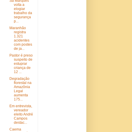
Sá Marques
volta a
elogiar
trabalho da
segurança
p...
Maranhão
registra
1.321
acidentes
com postes
de ja...
Pastor é preso
suspeito de
estuprar
criança de
12 ...
Degradação
florestal na
Amazônia
Legal
aumenta
175...
Em entrevista,
vereador
eleito André
Campos
destac...
Caema