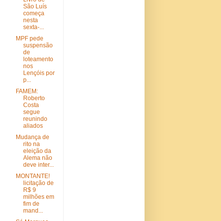
São Luís
começa
nesta
sexta-...
MPF pede
suspensão
de
loteamento
nos
Lençóis por
p...
FAMEM:
Roberto
Costa
segue
reunindo
aliados
Mudança de
rito na
eleição da
Alema não
deve inter...
MONTANTE!
licitação de
R$ 9
milhões em
fim de
mand...