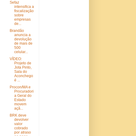
Sefaz
intensifica a
fiscalização
sobre
empresas
de...
Brandão
anuncia a
devolução
de mais de
500
celular...
VÍDEO:
Projeto de
Jota Pinto,
Sala do
Aconchego
é ...
Procon/MA e
Procuradori
a Geral do
Estado
movem
açã...
BRK deve
devolver
valor
cobrado
por atraso