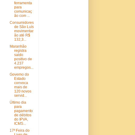
ferramenta
para
comunicaç
ão com ...
Consumidores
de São Luís
movimentar
ão até R$
132,3...
Maranhão
registra
saldo
positivo de
4.237
empregos...
Governo do
Estado
convoca
mais de
120 novos
servid...
Último dia
para
pagamento
de débitos
do IPVA,
ICMS...
17ª Feira do
Livro de