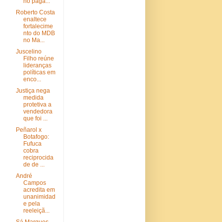
no paga...
Roberto Costa
enaltece
fortalecime
nto do MDB
no Ma...
Juscelino
Filho reúne
lideranças
políticas em
enco...
Justiça nega
medida
protetiva a
vendedora
que foi ...
Peñarol x
Botafogo:
Fufuca
cobra
reciprocida
de de ...
André
Campos
acredita em
unanimidad
e pela
reeleiçã...