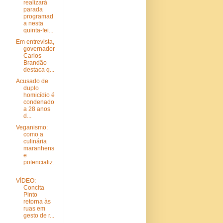
realizará
parada
programad
a nesta
quinta-fei...
Em entrevista,
governador
Carlos
Brandão
destaca q...
Acusado de
duplo
homicídio é
condenado
a 28 anos
d...
Veganismo:
como a
culinária
maranhens
e
potencializ..
.
VÍDEO:
Concita
Pinto
retorna às
ruas em
gesto de r...