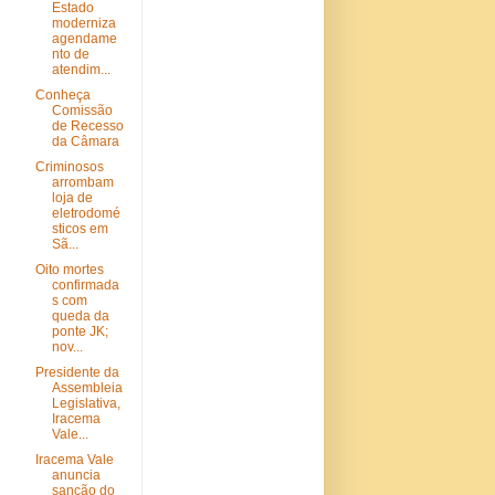
Estado
moderniza
agendame
nto de
atendim...
Conheça
Comissão
de Recesso
da Câmara
Criminosos
arrombam
loja de
eletrodomé
sticos em
Sã...
Oito mortes
confirmada
s com
queda da
ponte JK;
nov...
Presidente da
Assembleia
Legislativa,
Iracema
Vale...
Iracema Vale
anuncia
sanção do