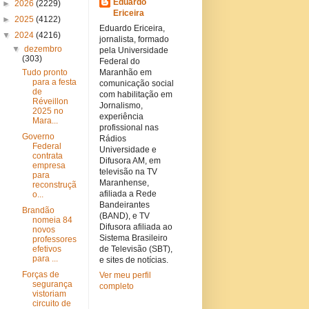
Eduardo
►
2026
(2229)
Ericeira
►
2025
(4122)
Eduardo Ericeira,
▼
2024
(4216)
jornalista, formado
▼
dezembro
pela Universidade
(303)
Federal do
Tudo pronto
Maranhão em
para a festa
comunicação social
de
com habilitação em
Réveillon
Jornalismo,
2025 no
experiência
Mara...
profissional nas
Governo
Rádios
Federal
Universidade e
contrata
Difusora AM, em
empresa
televisão na TV
para
Maranhense,
reconstruçã
afiliada a Rede
o...
Bandeirantes
Brandão
(BAND), e TV
nomeia 84
Difusora afiliada ao
novos
Sistema Brasileiro
professores
efetivos
de Televisão (SBT),
para ...
e sites de notícias.
Forças de
Ver meu perfil
segurança
completo
vistoriam
circuito de