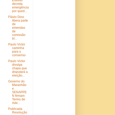
Estreito
decreta
emergência
por qued...
Flávio Dino
libera parte
de
emendas
de
comissão
bl...
Paulo Victor
caminha
para o
consenso
Paulo Victor
divulga
chapa que
disputará a
eleição...
Governo do
Maranhão
e
SENAPPE
N firmam
Termo de
Ade...
Publicada
Resolução