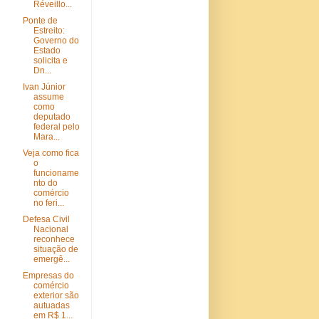
Réveillo...
Ponte de
Estreito:
Governo do
Estado
solicita e
Dn...
Ivan Júnior
assume
como
deputado
federal pelo
Mara...
Veja como fica
o
funcioname
nto do
comércio
no feri...
Defesa Civil
Nacional
reconhece
situação de
emergê...
Empresas do
comércio
exterior são
autuadas
em R$ 1...