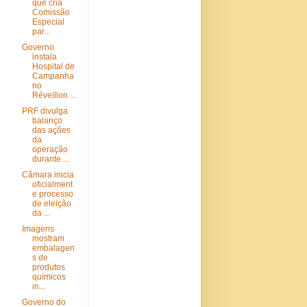
que cria
Comissão
Especial
par...
Governo
instala
Hospital de
Campanha
no
Réveillon ...
PRF divulga
balanço
das ações
da
operação
durante ...
Câmara inicia
oficialment
e processo
de eleição
da ...
Imagens
mostram
embalagen
s de
produtos
químicos
in...
Governo do