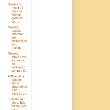
Stanley faz
recall de
mais de
400 mil
garrafas
com...
Governo
realiza
reformas
em
instalações
do
Estádio...
Governo
adota novo
esquema
de
vacinação
contra a C...
AGU emitirá
parecer
sobre
abrangênci
a da
decisão d...
Turismo do
Maranhão
fecha 2024
com