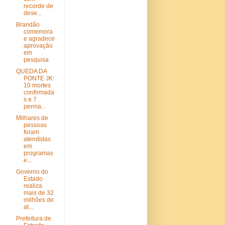
recorde de
dese...
Brandão
comemora
e agradece
aprovação
em
pesquisa
QUEDA DA
PONTE JK:
10 mortes
confirmada
s e 7
perma...
Milhares de
pessoas
foram
atendidas
em
programas
e...
Governo do
Estado
realiza
mais de 32
milhões de
at...
Prefeitura de