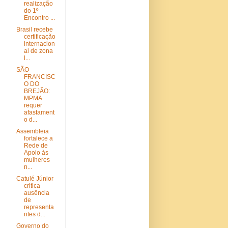
realização
do 1º
Encontro ...
Brasil recebe
certificação
internacion
al de zona
l...
SÃO
FRANCISC
O DO
BREJÃO:
MPMA
requer
afastament
o d...
Assembleia
fortalece a
Rede de
Apoio às
mulheres
n...
Catulé Júnior
critica
ausência
de
representa
ntes d...
Governo do