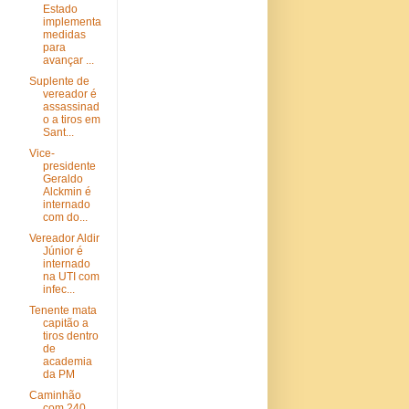
Estado
implementa
medidas
para
avançar ...
Suplente de
vereador é
assassinad
o a tiros em
Sant...
Vice-
presidente
Geraldo
Alckmin é
internado
com do...
Vereador Aldir
Júnior é
internado
na UTI com
infec...
Tenente mata
capitão a
tiros dentro
de
academia
da PM
Caminhão
com 240