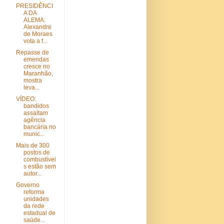
PRESIDÊNCI
A DA
ALEMA:
Alexandre
de Moraes
vota a f...
Repasse de
emendas
cresce no
Maranhão,
mostra
leva...
VÍDEO:
bandidos
assaltam
agência
bancária no
munic...
Mais de 300
postos de
combustívei
s estão sem
autor...
Governo
reforma
unidades
da rede
estadual de
saúde...