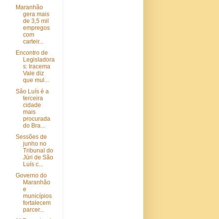
Maranhão
gera mais
de 3,5 mil
empregos
com
carteir...
Encontro de
Legisladora
s: Iracema
Vale diz
que mul...
São Luís é a
terceira
cidade
mais
procurada
do Bra...
Sessões de
junho no
Tribunal do
Júri de São
Luís c...
Governo do
Maranhão
e
municípios
fortalecem
parcer...