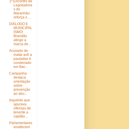
1º Encontro de
Legisladora
s do
Maranhão
reforça o ...
DIÁLOGO E
MUNICIPAL
ISMO!
Brandão
atinge a
marca de...
Acusado de
matar avô a
pauladas é
condenado
em Bac...
Campanha
destaca
orientação
sobre
prevenção
ao abu...
Inquérito que
apurava
ofensas de
tenente a
capitão...
Parlamentares
enaltecem