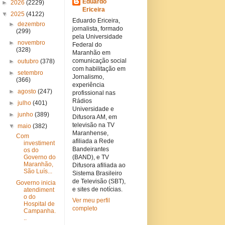
Eduardo
►
2026
(2229)
Ericeira
▼
2025
(4122)
Eduardo Ericeira,
►
dezembro
jornalista, formado
(299)
pela Universidade
►
novembro
Federal do
(328)
Maranhão em
comunicação social
►
outubro
(378)
com habilitação em
►
setembro
Jornalismo,
(366)
experiência
►
agosto
(247)
profissional nas
Rádios
►
julho
(401)
Universidade e
►
junho
(389)
Difusora AM, em
televisão na TV
▼
maio
(382)
Maranhense,
Com
afiliada a Rede
investiment
Bandeirantes
os do
Governo do
(BAND), e TV
Maranhão,
Difusora afiliada ao
São Luís...
Sistema Brasileiro
de Televisão (SBT),
Governo inicia
e sites de notícias.
atendiment
o do
Ver meu perfil
Hospital de
completo
Campanha.
..