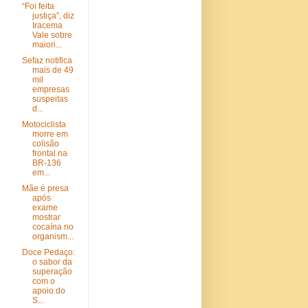
“Foi feita
justiça”, diz
Iracema
Vale sobre
maiori...
Sefaz notifica
mais de 49
mil
empresas
suspeitas
d...
Motociclista
morre em
colisão
frontal na
BR-136
em...
Mãe é presa
após
exame
mostrar
cocaína no
organism...
Doce Pedaço:
o sabor da
superação
com o
apoio do
S...