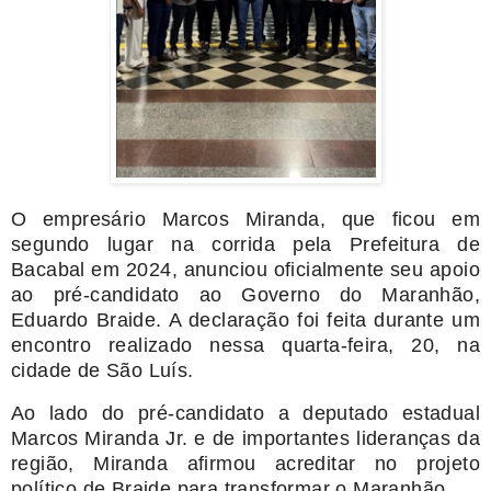
O empresário Marcos Miranda,
que ficou em
segundo l
ug
a
r
na
c
orr
i
d
a pela Prefeitura de
Bacabal em 2024,
an
un
c
i
ou oficialmente
seu
apoio
ao pré-candidato ao Governo do Maranhão,
Eduardo Braide
.
A declaração foi feita
durante
um
encontro realizado nessa quarta-feira
,
20,
na
cidade de
São Luís.
Ao lado do pré-candidato a deputado estadual
Marcos Miranda Jr. e de importantes lideranças da
região, Miranda afirmou acreditar no projeto
político de Braide para transformar o Maranhão.