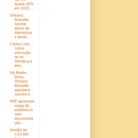
quase 30%
em 2025, ...
Orleans
Brandão
recebe
apoio de
lideranças
e desta...
Carlos Lula
cobra
execução
de lei
climática e
aler...
Na Madre
Deus,
Orleans
Brandão
agradece
carinho e ...
PRF apreende
carga de
eletrônicos
sem
documenta
ção...
Gestão da
CGJ-MA