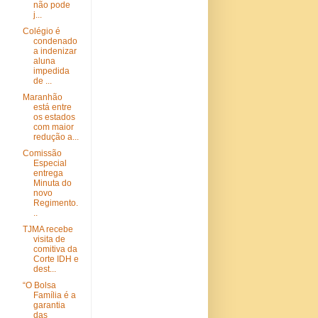
não pode
j...
Colégio é
condenado
a indenizar
aluna
impedida
de ...
Maranhão
está entre
os estados
com maior
redução a...
Comissão
Especial
entrega
Minuta do
novo
Regimento.
..
TJMA recebe
visita de
comitiva da
Corte IDH e
dest...
“O Bolsa
Família é a
garantia
das