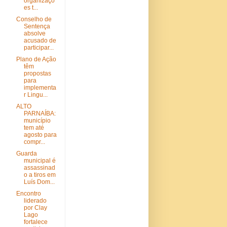
organizaçõ
es t...
Conselho de
Sentença
absolve
acusado de
participar...
Plano de Ação
têm
propostas
para
implementa
r Lingu...
ALTO
PARNAÍBA:
município
tem até
agosto para
compr...
Guarda
municipal é
assassinad
o a tiros em
Luís Dom...
Encontro
liderado
por Clay
Lago
fortalece