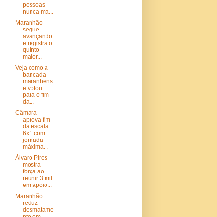
pessoas
nunca ma...
Maranhão
segue
avançando
e registra o
quinto
maior...
Veja como a
bancada
maranhens
e votou
para o fim
da...
Câmara
aprova fim
da escala
6x1 com
jornada
máxima...
Álvaro Pires
mostra
força ao
reunir 3 mil
em apoio...
Maranhão
reduz
desmatame
nto em