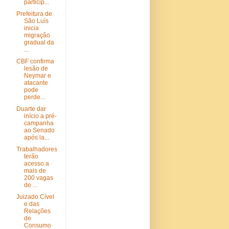
particip...
Prefeitura de
São Luís
inicia
migração
gradual da
...
CBF confirma
lesão de
Neymar e
atacante
pode
perde...
Duarte dar
início a pré-
campanha
ao Senado
após la...
Trabalhadores
terão
acesso a
mais de
200 vagas
de ...
Juizado Cível
e das
Relações
de
Consumo