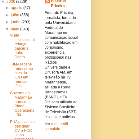
Eduardo
▼
2026
(2229)
Ericeira
►
agosto
(57)
Eduardo Ericeira,
►
julho
(368)
jornalista, formado
►
junho
(293)
pela Universidade
Federal do
▼
maio
(340)
Maranhão em
Visita
comunicação social
institucional
com habilitação em
reforça
Jornalismo,
parceria
experiência
entre
Direto...
profissional nas
Rádios
TJMA recebe
Universidade e
representa
Difusora AM, em
ntes do
CNJ em
televisão na TV
reunião
Maranhense,
técni...
afiliada a Rede
Bandeirantes
Governo do
(BAND), e TV
Maranhão
apresenta
Difusora afiliada ao
Plano
Sistema Brasileiro
Operaciona
de Televisão (SBT),
l Sã...
e sites de notícias.
EUA passam a
Ver meu perfil
designar
completo
CV e PCC
como