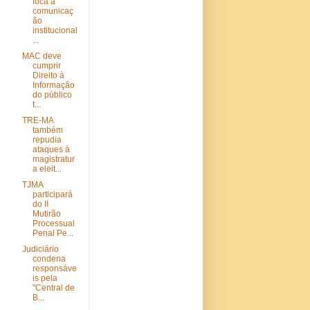
foca a
comunicaç
ão
institucional
...
MAC deve
cumprir
Direito à
Informação
do público
t...
TRE-MA
também
repudia
ataques à
magistratur
a eleit...
TJMA
participará
do II
Mutirão
Processual
Penal Pe...
Judiciário
condena
responsáve
is pela
"Central de
B...