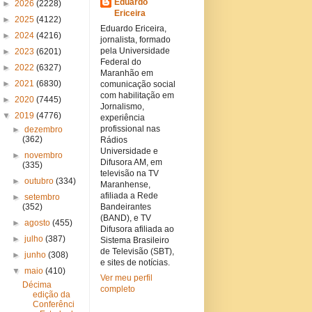
Eduardo
►
2026
(2228)
Ericeira
►
2025
(4122)
Eduardo Ericeira,
►
2024
(4216)
jornalista, formado
pela Universidade
►
2023
(6201)
Federal do
►
2022
(6327)
Maranhão em
►
2021
(6830)
comunicação social
com habilitação em
►
2020
(7445)
Jornalismo,
▼
2019
(4776)
experiência
profissional nas
►
dezembro
(362)
Rádios
Universidade e
►
novembro
Difusora AM, em
(335)
televisão na TV
►
outubro
(334)
Maranhense,
afiliada a Rede
►
setembro
(352)
Bandeirantes
(BAND), e TV
►
agosto
(455)
Difusora afiliada ao
►
julho
(387)
Sistema Brasileiro
de Televisão (SBT),
►
junho
(308)
e sites de notícias.
▼
maio
(410)
Ver meu perfil
Décima
completo
edição da
Conferênci