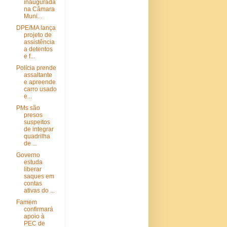
inaugurada
na Câmara
Muni...
DPE/MA lança
projeto de
assistência
a detentos
e f...
Polícia prende
assaltante
e apreende
carro usado
e...
PMs são
presos
suspeitos
de integrar
quadrilha
de ...
Governo
estuda
liberar
saques em
contas
ativas do ...
Famem
confirmará
apoio à
PEC de