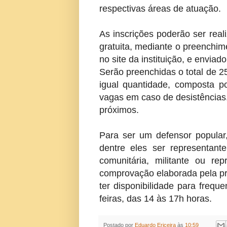
respectivas áreas de atuação.
As inscrições poderão ser rea
gratuita, mediante o preenchime
no site da instituição, e enviado
Serão preenchidas o total de 2
igual quantidade, composta po
vagas em caso de desistências. 
próximos.
Para ser um defensor popular,
dentre eles ser representante
comunitária, militante ou re
comprovação elaborada pela pró
ter disponibilidade para frequ
feiras, das 14 às 17h horas.
Postado por
Eduardo Ericeira
às
10:59