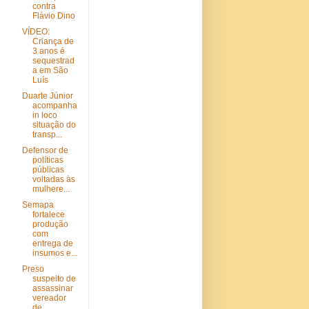
contra
Flávio Dino
VÍDEO:
Criança de
3 anos é
sequestrad
a em São
Luís
Duarte Júnior
acompanha
in loco
situação do
transp...
Defensor de
políticas
públicas
voltadas às
mulhere...
Semapa
fortalece
produção
com
entrega de
insumos e...
Preso
suspeito de
assassinar
vereador
de