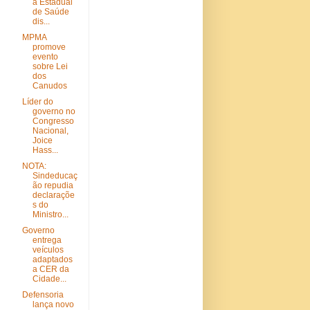
a Estadual
de Saúde
dis...
MPMA
promove
evento
sobre Lei
dos
Canudos
Líder do
governo no
Congresso
Nacional,
Joice
Hass...
NOTA:
Sindeducaç
ão repudia
declaraçõe
s do
Ministro...
Governo
entrega
veículos
adaptados
a CER da
Cidade...
Defensoria
lança novo