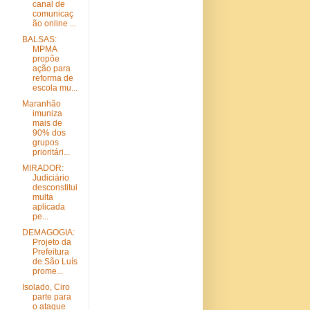
canal de
comunicaç
ão online ...
BALSAS:
MPMA
propõe
ação para
reforma de
escola mu...
Maranhão
imuniza
mais de
90% dos
grupos
prioritári...
MIRADOR:
Judiciário
desconstitui
multa
aplicada
pe...
DEMAGOGIA:
Projeto da
Prefeitura
de São Luís
prome...
Isolado, Ciro
parte para
o ataque