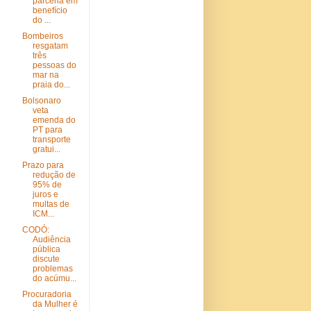
parceria em
benefício
do ...
Bombeiros
resgatam
três
pessoas do
mar na
praia do...
Bolsonaro
veta
emenda do
PT para
transporte
gratui...
Prazo para
redução de
95% de
juros e
multas de
ICM...
CODÓ:
Audiência
pública
discute
problemas
do acúmu...
Procuradoria
da Mulher é