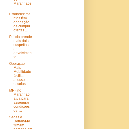
Maranhãoz.
..
Estabelecime
ntos têm
obrigação
de cumprir
ofertas ...
Polícia prende
mais dois
suspeitos
de
envolvimen
to...
Operação
Mais
Mobilidade
facilita
acesso a
escolas...
MPF no
Maranhão
atua para
assegurar
condições
de t...
Sedes e
Detran/MA
firmam