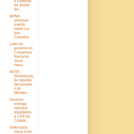
a Estadual
de Saúde
dis...
MPMA
promove
evento
sobre Lei
dos
Canudos
Líder do
governo no
Congresso
Nacional,
Joice
Hass...
NOTA:
Sindeducaç
ão repudia
declaraçõe
s do
Ministro...
Governo
entrega
veículos
adaptados
a CER da
Cidade...
Defensoria
lança novo