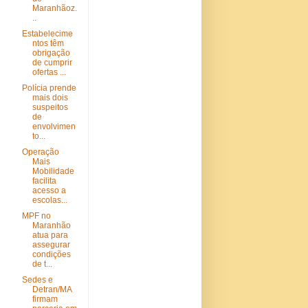
Maranhãoz.
..
Estabelecime
ntos têm
obrigação
de cumprir
ofertas ...
Polícia prende
mais dois
suspeitos
de
envolvimen
to...
Operação
Mais
Mobilidade
facilita
acesso a
escolas...
MPF no
Maranhão
atua para
assegurar
condições
de t...
Sedes e
Detran/MA
firmam