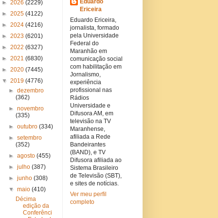
Eduardo
►
2026
(2229)
Ericeira
►
2025
(4122)
Eduardo Ericeira,
►
2024
(4216)
jornalista, formado
pela Universidade
►
2023
(6201)
Federal do
►
2022
(6327)
Maranhão em
►
2021
(6830)
comunicação social
com habilitação em
►
2020
(7445)
Jornalismo,
▼
2019
(4776)
experiência
profissional nas
►
dezembro
(362)
Rádios
Universidade e
►
novembro
Difusora AM, em
(335)
televisão na TV
►
outubro
(334)
Maranhense,
afiliada a Rede
►
setembro
(352)
Bandeirantes
(BAND), e TV
►
agosto
(455)
Difusora afiliada ao
►
julho
(387)
Sistema Brasileiro
de Televisão (SBT),
►
junho
(308)
e sites de notícias.
▼
maio
(410)
Ver meu perfil
Décima
completo
edição da
Conferênci