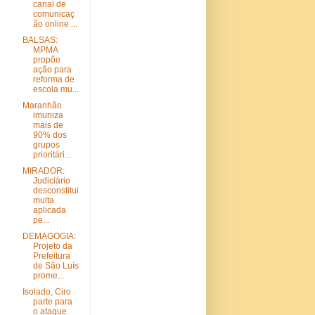
canal de
comunicaç
ão online ...
BALSAS:
MPMA
propõe
ação para
reforma de
escola mu...
Maranhão
imuniza
mais de
90% dos
grupos
prioritári...
MIRADOR:
Judiciário
desconstitui
multa
aplicada
pe...
DEMAGOGIA:
Projeto da
Prefeitura
de São Luís
prome...
Isolado, Ciro
parte para
o ataque