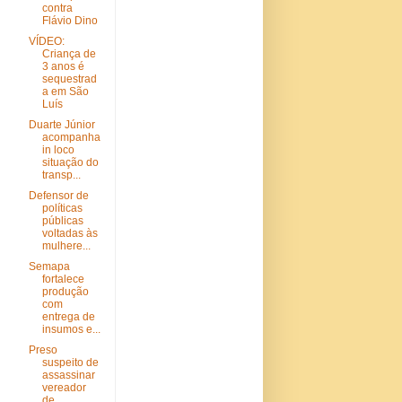
contra
Flávio Dino
VÍDEO:
Criança de
3 anos é
sequestrad
a em São
Luís
Duarte Júnior
acompanha
in loco
situação do
transp...
Defensor de
políticas
públicas
voltadas às
mulhere...
Semapa
fortalece
produção
com
entrega de
insumos e...
Preso
suspeito de
assassinar
vereador
de