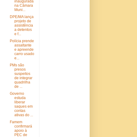
inaugurada
na Câmara
Muni...
DPE/MA lança
projeto de
assistência
a detentos
e f...
Polícia prende
assaltante
e apreende
carro usado
e...
PMs são
presos
suspeitos
de integrar
quadrilha
de ...
Governo
estuda
liberar
saques em
contas
ativas do ...
Famem
confirmará
apoio à
PEC de