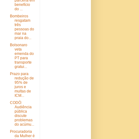
parceria em
benefício
do ...
Bombeiros
resgatam
três
pessoas do
mar na
praia do...
Bolsonaro
veta
emenda do
PT para
transporte
gratui...
Prazo para
redução de
95% de
juros e
multas de
ICM...
CODÓ:
Audiência
pública
discute
problemas
do acúmu...
Procuradoria
da Mulher é