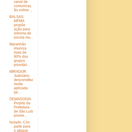
canal de
comunicaç
ão online ...
BALSAS:
MPMA
propõe
ação para
reforma de
escola mu...
Maranhão
imuniza
mais de
90% dos
grupos
prioritári...
MIRADOR:
Judiciário
desconstitui
multa
aplicada
pe...
DEMAGOGIA:
Projeto da
Prefeitura
de São Luís
prome...
Isolado, Ciro
parte para
o ataque