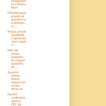
inaugurada
na Câmara
Muni...
DPE/MA lança
projeto de
assistência
a detentos
e f...
Polícia prende
assaltante
e apreende
carro usado
e...
PMs são
presos
suspeitos
de integrar
quadrilha
de ...
Governo
estuda
liberar
saques em
contas
ativas do ...
Famem
confirmará
apoio à
PEC de