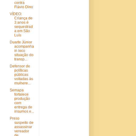
contra
Flávio Dino
VÍDEO:
Criança de
3 anos é
sequestrad
a em São
Luís
Duarte Júnior
acompanha
in loco
situação do
transp...
Defensor de
políticas
públicas
voltadas às
mulhere...
Semapa
fortalece
produção
com
entrega de
insumos e...
Preso
suspeito de
assassinar
vereador
de