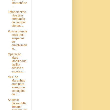
Maranhãoz.
..
Estabelecime
ntos têm
obrigação
de cumprir
ofertas ...
Polícia prende
mais dois
suspeitos
de
envolvimen
to...
Operação
Mais
Mobilidade
facilita
acesso a
escolas...
MPF no
Maranhão
atua para
assegurar
condições
de t...
Sedes e
Detran/MA
firmam