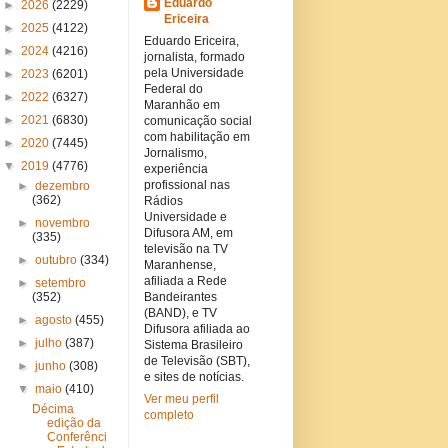
Eduardo
►
2026
(2229)
Ericeira
►
2025
(4122)
Eduardo Ericeira,
►
2024
(4216)
jornalista, formado
pela Universidade
►
2023
(6201)
Federal do
►
2022
(6327)
Maranhão em
►
2021
(6830)
comunicação social
com habilitação em
►
2020
(7445)
Jornalismo,
▼
2019
(4776)
experiência
profissional nas
►
dezembro
(362)
Rádios
Universidade e
►
novembro
Difusora AM, em
(335)
televisão na TV
►
outubro
(334)
Maranhense,
afiliada a Rede
►
setembro
(352)
Bandeirantes
(BAND), e TV
►
agosto
(455)
Difusora afiliada ao
►
julho
(387)
Sistema Brasileiro
de Televisão (SBT),
►
junho
(308)
e sites de notícias.
▼
maio
(410)
Ver meu perfil
Décima
completo
edição da
Conferênci