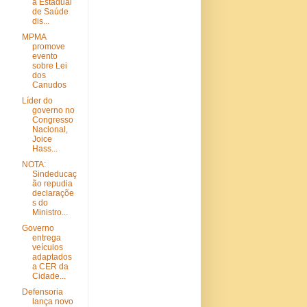
a Estadual
de Saúde
dis...
MPMA
promove
evento
sobre Lei
dos
Canudos
Líder do
governo no
Congresso
Nacional,
Joice
Hass...
NOTA:
Sindeducaç
ão repudia
declaraçõe
s do
Ministro...
Governo
entrega
veículos
adaptados
a CER da
Cidade...
Defensoria
lança novo