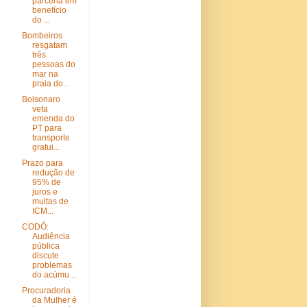
parceria em
benefício
do ...
Bombeiros
resgatam
três
pessoas do
mar na
praia do...
Bolsonaro
veta
emenda do
PT para
transporte
gratui...
Prazo para
redução de
95% de
juros e
multas de
ICM...
CODÓ:
Audiência
pública
discute
problemas
do acúmu...
Procuradoria
da Mulher é