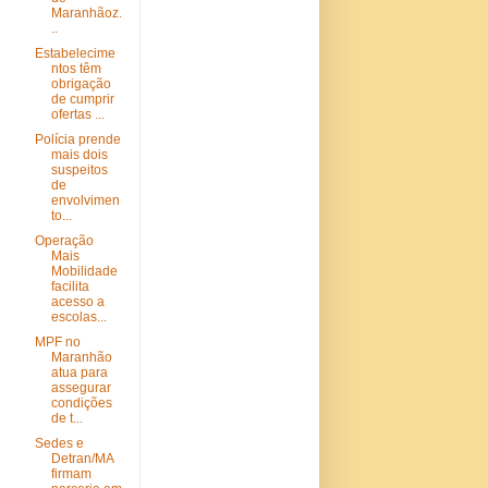
Maranhãoz.
..
Estabelecime
ntos têm
obrigação
de cumprir
ofertas ...
Polícia prende
mais dois
suspeitos
de
envolvimen
to...
Operação
Mais
Mobilidade
facilita
acesso a
escolas...
MPF no
Maranhão
atua para
assegurar
condições
de t...
Sedes e
Detran/MA
firmam