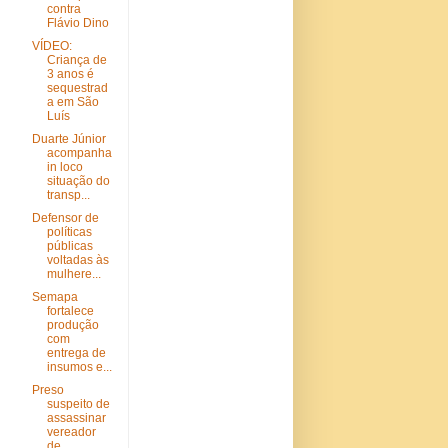
contra
Flávio Dino
VÍDEO:
Criança de
3 anos é
sequestrad
a em São
Luís
Duarte Júnior
acompanha
in loco
situação do
transp...
Defensor de
políticas
públicas
voltadas às
mulhere...
Semapa
fortalece
produção
com
entrega de
insumos e...
Preso
suspeito de
assassinar
vereador
de