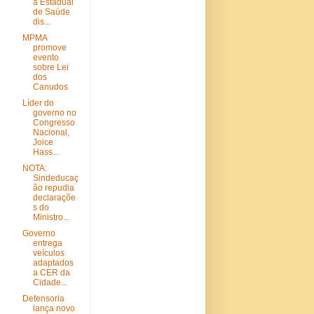
a Estadual
de Saúde
dis...
MPMA
promove
evento
sobre Lei
dos
Canudos
Líder do
governo no
Congresso
Nacional,
Joice
Hass...
NOTA:
Sindeducaç
ão repudia
declaraçõe
s do
Ministro...
Governo
entrega
veículos
adaptados
a CER da
Cidade...
Defensoria
lança novo