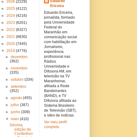
Eduardo
►
2026
(2229)
Ericeira
►
2025
(4122)
Eduardo Ericeira,
►
2024
(4216)
jornalista, formado
pela Universidade
►
2023
(6201)
Federal do
►
2022
(6327)
Maranhão em
►
2021
(6830)
comunicação social
com habilitação em
►
2020
(7445)
Jornalismo,
▼
2019
(4776)
experiência
profissional nas
►
dezembro
(362)
Rádios
Universidade e
►
novembro
Difusora AM, em
(335)
televisão na TV
►
outubro
(334)
Maranhense,
afiliada a Rede
►
setembro
(352)
Bandeirantes
(BAND), e TV
►
agosto
(455)
Difusora afiliada ao
►
julho
(387)
Sistema Brasileiro
de Televisão (SBT),
►
junho
(308)
e sites de notícias.
▼
maio
(410)
Ver meu perfil
Décima
completo
edição da
Conferênci