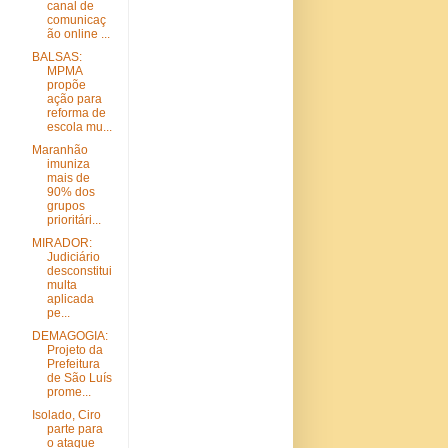
canal de
comunicaç
ão online ...
BALSAS:
MPMA
propõe
ação para
reforma de
escola mu...
Maranhão
imuniza
mais de
90% dos
grupos
prioritári...
MIRADOR:
Judiciário
desconstitui
multa
aplicada
pe...
DEMAGOGIA:
Projeto da
Prefeitura
de São Luís
prome...
Isolado, Ciro
parte para
o ataque