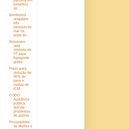
parceria em
benefício
do ...
Bombeiros
resgatam
três
pessoas do
mar na
praia do...
Bolsonaro
veta
emenda do
PT para
transporte
gratui...
Prazo para
redução de
95% de
juros e
multas de
ICM...
CODÓ:
Audiência
pública
discute
problemas
do acúmu...
Procuradoria
da Mulher é