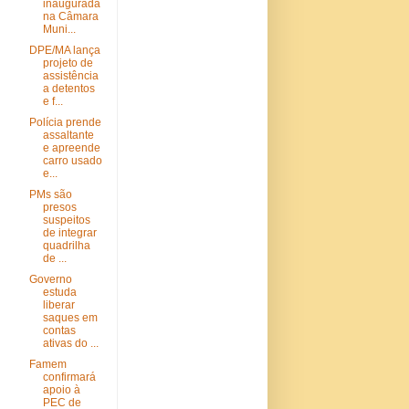
inaugurada
na Câmara
Muni...
DPE/MA lança
projeto de
assistência
a detentos
e f...
Polícia prende
assaltante
e apreende
carro usado
e...
PMs são
presos
suspeitos
de integrar
quadrilha
de ...
Governo
estuda
liberar
saques em
contas
ativas do ...
Famem
confirmará
apoio à
PEC de