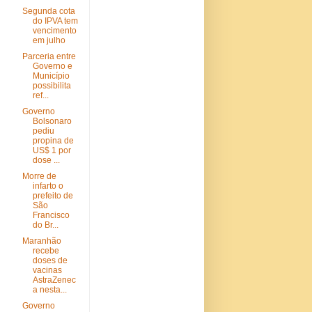
Segunda cota
do IPVA tem
vencimento
em julho
Parceria entre
Governo e
Município
possibilita
ref...
Governo
Bolsonaro
pediu
propina de
US$ 1 por
dose ...
Morre de
infarto o
prefeito de
São
Francisco
do Br...
Maranhão
recebe
doses de
vacinas
AstraZenec
a nesta...
Governo