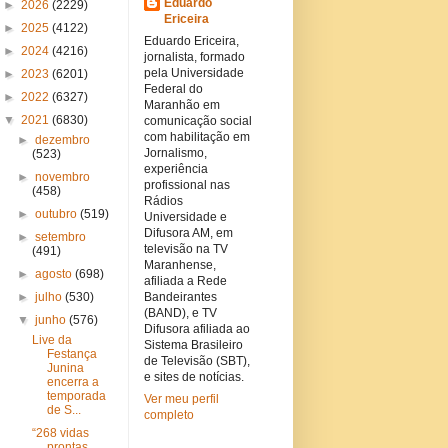
Eduardo
►
2026
(2229)
Ericeira
►
2025
(4122)
Eduardo Ericeira,
►
2024
(4216)
jornalista, formado
pela Universidade
►
2023
(6201)
Federal do
►
2022
(6327)
Maranhão em
▼
2021
(6830)
comunicação social
com habilitação em
►
dezembro
Jornalismo,
(523)
experiência
►
novembro
profissional nas
(458)
Rádios
►
outubro
(519)
Universidade e
Difusora AM, em
►
setembro
televisão na TV
(491)
Maranhense,
►
agosto
(698)
afiliada a Rede
►
julho
(530)
Bandeirantes
(BAND), e TV
▼
junho
(576)
Difusora afiliada ao
Live da
Sistema Brasileiro
Festança
de Televisão (SBT),
Junina
e sites de notícias.
encerra a
temporada
Ver meu perfil
de S...
completo
“268 vidas
prontas