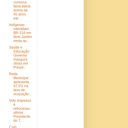
convoca
faixa etária
acima de
40 anos
par...
Indígenas
interditam
BR-316 em
Bom Jardim
nesta qu...
Saúde e
Educação:
Governo
inaugura
obras em
Presid...
Rede
Municipal
apresenta
97,5% na
taxa de
ocupação...
Voto impresso
é
retrocesso,
afirma
Presidente
do T...
Com