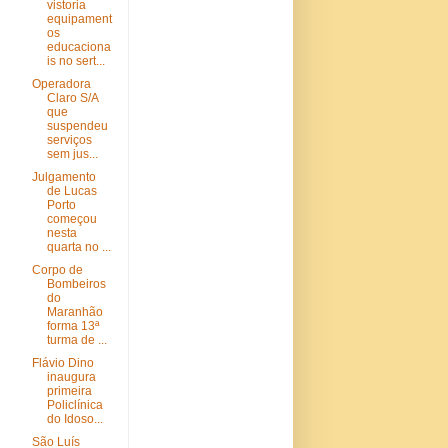
vistoria
equipament
os
educaciona
is no sert...
Operadora
Claro S/A
que
suspendeu
serviços
sem jus...
Julgamento
de Lucas
Porto
começou
nesta
quarta no ...
Corpo de
Bombeiros
do
Maranhão
forma 13ª
turma de ...
Flávio Dino
inaugura
primeira
Policlínica
do Idoso...
São Luís