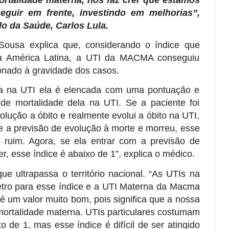
ortalidade materna, nos faz crer que estamos
guir em frente, investindo em melhorias”,
ado da Saúde, Carlos Lula.
 Sousa explica que, considerando o índice que
a América Latina, a UTI da MACMA conseguiu
cionado à gravidade dos casos.
ra na UTI ela é elencada com uma pontuação e
de mortalidade dela na UTI. Se a paciente foi
olução a óbito e realmente evolui a óbito na UTI,
ve a previsão de evolução à morte e morreu, esse
 ruim. Agora, se ela entrar com a previsão de
r, esse índice é abaixo de 1”, explica o médico.
e ultrapassa o território nacional. “As UTIs na
tro para esse índice e a UTI Materna da Macma
é um valor muito bom, pois significa que a nossa
 mortalidade materna. UTIs particulares costumam
 de 1, mas esse índice é difícil de ser atingido