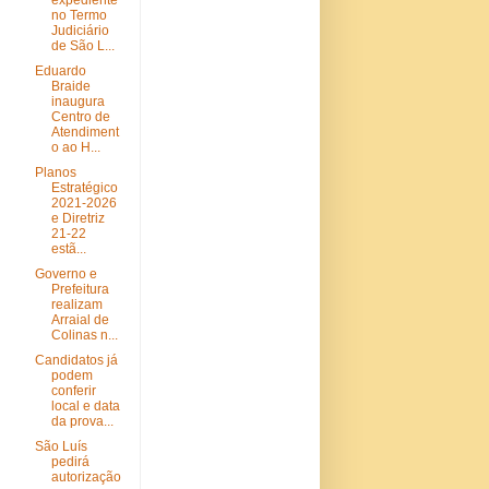
expediente
no Termo
Judiciário
de São L...
Eduardo
Braide
inaugura
Centro de
Atendiment
o ao H...
Planos
Estratégico
2021-2026
e Diretriz
21-22
estã...
Governo e
Prefeitura
realizam
Arraial de
Colinas n...
Candidatos já
podem
conferir
local e data
da prova...
São Luís
pedirá
autorização