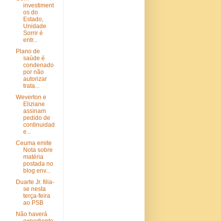
investiment
os do
Estado,
Unidade
Sorrir é
entr...
Plano de
saúde é
condenado
por não
autorizar
trata...
Weverton e
Eliziane
assinam
pedido de
continuidad
e...
Ceuma emite
Nota sobre
matéria
postada no
blog env...
Duarte Jr. filia-
se nesta
terça-feira
ao PSB
Não haverá