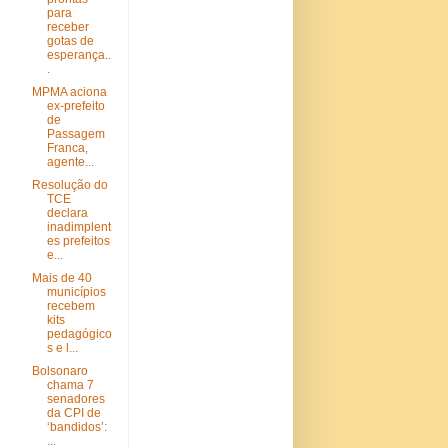
para
receber
gotas de
esperança..
.
MPMA aciona
ex-prefeito
de
Passagem
Franca,
agente...
Resolução do
TCE
declara
inadimplent
es prefeitos
e...
Mais de 40
municípios
recebem
kits
pedagógico
s e l...
Bolsonaro
chama 7
senadores
da CPI de
‘bandidos’:
...