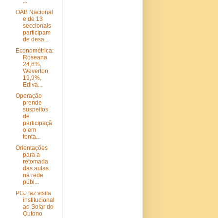
...
OAB Nacional
e de 13
seccionais
participam
de desa...
Econométrica:
Roseana
24,6%,
Weverton
19,9%,
Ediva...
Operação
prende
suspeitos
de
participaçã
o em
tenta...
Orientações
para a
retomada
das aulas
na rede
públ...
PGJ faz visita
institucional
ao Solar do
Outono