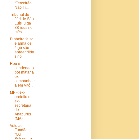
“Terceirão
Não Ti...
Tribunal do
Júri de São
Luís julga
38 réus no
mês ...
Dinheiro falso
e arma de
fogo são
apreendido
s no i...
Réu é
condenado
por matar a
ex-
companheir
a em Vitó...
MPF: ex-
prefeito e
ex-
secretária
de
Anapurus
(MA) ...
Veto ao
Fundão:
"Ou
Bolsonaro