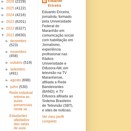
Eduardo
►
2026
(2229)
Ericeira
►
2025
(4122)
Eduardo Ericeira,
►
2024
(4216)
jornalista, formado
pela Universidade
►
2023
(6201)
Federal do
►
2022
(6327)
Maranhão em
▼
2021
(6830)
comunicação social
com habilitação em
►
dezembro
Jornalismo,
(523)
experiência
►
novembro
profissional nas
(458)
Rádios
►
outubro
(519)
Universidade e
Difusora AM, em
►
setembro
televisão na TV
(491)
Maranhense,
►
agosto
(698)
afiliada a Rede
▼
julho
(530)
Bandeirantes
(BAND), e TV
Rede estadual
Difusora afiliada ao
retoma as
aulas
Sistema Brasileiro
presenciais
de Televisão (SBT),
nesta se...
e sites de notícias.
Estudantes
Ver meu perfil
afastados
completo
das salas
de aula