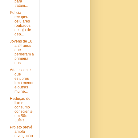
para
tratam...
Polícia
recupera
celulares
roubados
de loja de
dep...
Jovens de 18
a 24 anos
que
perderam a
primeira
dos...
Adolescente
que
estuprou
irmã menor
e outras
mulhe...
Redução do
lixo e
consumo
consciente
em São
Luís s...
Projeto prevê
ampla
divulgação