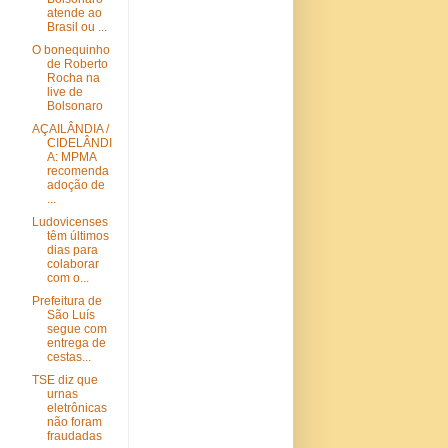
atende ao
Brasil ou ...
O bonequinho
de Roberto
Rocha na
live de
Bolsonaro
AÇAILÂNDIA /
CIDELÂNDI
A: MPMA
recomenda
adoção de
...
Ludovicenses
têm últimos
dias para
colaborar
com o...
Prefeitura de
São Luís
segue com
entrega de
cestas...
TSE diz que
urnas
eletrônicas
não foram
fraudadas