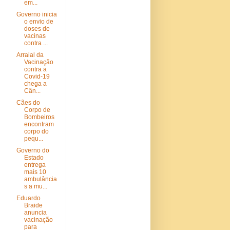
em...
Governo inicia
o envio de
doses de
vacinas
contra ...
Arraial da
Vacinação
contra a
Covid-19
chega a
Cân...
Cães do
Corpo de
Bombeiros
encontram
corpo do
pequ...
Governo do
Estado
entrega
mais 10
ambulância
s a mu...
Eduardo
Braide
anuncia
vacinação
para