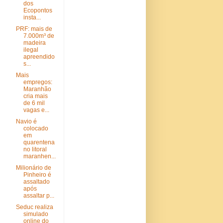
dos
Ecopontos
insta...
PRF: mais de
7.000m³ de
madeira
ilegal
apreendido
s...
Mais
empregos:
Maranhão
cria mais
de 6 mil
vagas e...
Navio é
colocado
em
quarentena
no litoral
maranhen...
Milionário de
Pinheiro é
assaltado
após
assaltar p...
Seduc realiza
simulado
online do