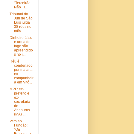
“Terceirão
Não Ti...
Tribunal do
Júri de São
Luís julga
38 réus no
mês ...
Dinheiro falso
e arma de
fogo são
apreendido
s no i...
Réu é
condenado
por matar a
ex-
companheir
a em Vitó...
MPF: ex-
prefeito e
ex-
secretária
de
Anapurus
(MA) ...
Veto ao
Fundão:
"Ou
Bolsonaro