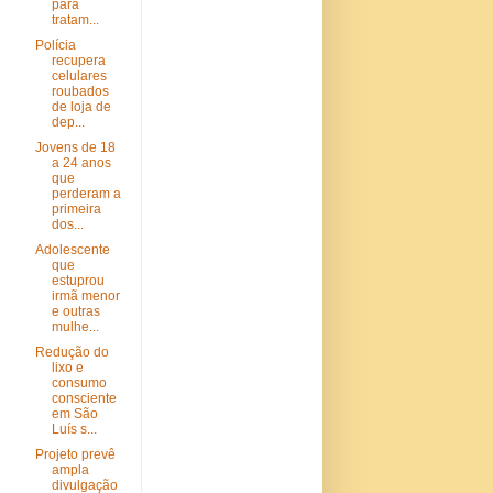
para
tratam...
Polícia
recupera
celulares
roubados
de loja de
dep...
Jovens de 18
a 24 anos
que
perderam a
primeira
dos...
Adolescente
que
estuprou
irmã menor
e outras
mulhe...
Redução do
lixo e
consumo
consciente
em São
Luís s...
Projeto prevê
ampla
divulgação