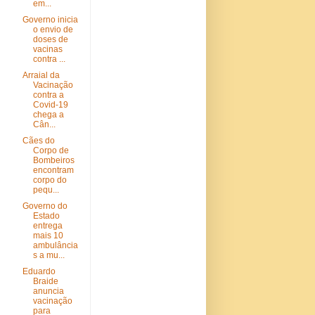
em...
Governo inicia
o envio de
doses de
vacinas
contra ...
Arraial da
Vacinação
contra a
Covid-19
chega a
Cân...
Cães do
Corpo de
Bombeiros
encontram
corpo do
pequ...
Governo do
Estado
entrega
mais 10
ambulância
s a mu...
Eduardo
Braide
anuncia
vacinação
para