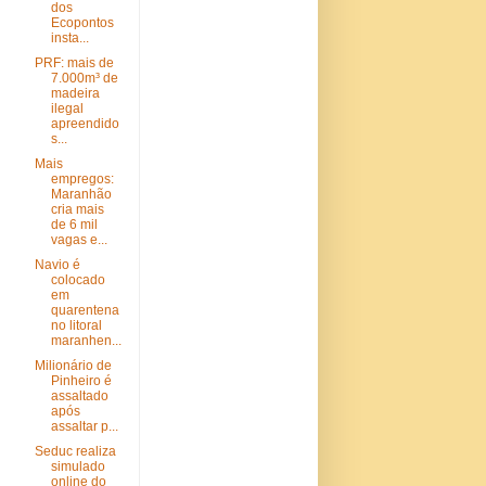
dos
Ecopontos
insta...
PRF: mais de
7.000m³ de
madeira
ilegal
apreendido
s...
Mais
empregos:
Maranhão
cria mais
de 6 mil
vagas e...
Navio é
colocado
em
quarentena
no litoral
maranhen...
Milionário de
Pinheiro é
assaltado
após
assaltar p...
Seduc realiza
simulado
online do