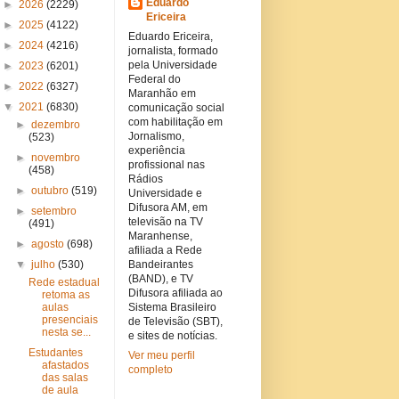
Eduardo
►
2026
(2229)
Ericeira
►
2025
(4122)
Eduardo Ericeira,
►
2024
(4216)
jornalista, formado
pela Universidade
►
2023
(6201)
Federal do
►
2022
(6327)
Maranhão em
▼
2021
(6830)
comunicação social
com habilitação em
►
dezembro
Jornalismo,
(523)
experiência
►
novembro
profissional nas
(458)
Rádios
►
outubro
(519)
Universidade e
Difusora AM, em
►
setembro
televisão na TV
(491)
Maranhense,
►
agosto
(698)
afiliada a Rede
▼
julho
(530)
Bandeirantes
(BAND), e TV
Rede estadual
Difusora afiliada ao
retoma as
aulas
Sistema Brasileiro
presenciais
de Televisão (SBT),
nesta se...
e sites de notícias.
Estudantes
Ver meu perfil
afastados
completo
das salas
de aula