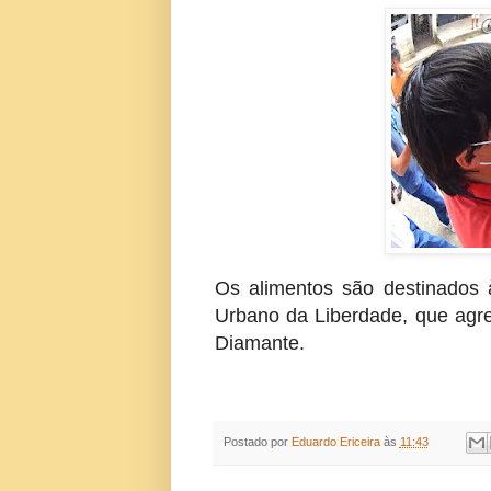
Os alimentos são destinados
Urbano da Liberdade, que agr
Diamante.
Postado por
Eduardo Ericeira
às
11:43