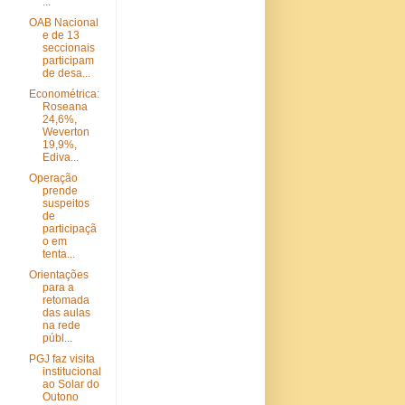
...
OAB Nacional
e de 13
seccionais
participam
de desa...
Econométrica:
Roseana
24,6%,
Weverton
19,9%,
Ediva...
Operação
prende
suspeitos
de
participaçã
o em
tenta...
Orientações
para a
retomada
das aulas
na rede
públ...
PGJ faz visita
institucional
ao Solar do
Outono