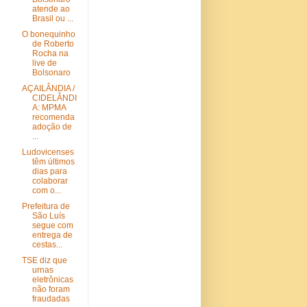
atende ao
Brasil ou ...
O bonequinho
de Roberto
Rocha na
live de
Bolsonaro
AÇAILÂNDIA /
CIDELÂNDI
A: MPMA
recomenda
adoção de
...
Ludovicenses
têm últimos
dias para
colaborar
com o...
Prefeitura de
São Luís
segue com
entrega de
cestas...
TSE diz que
urnas
eletrônicas
não foram
fraudadas