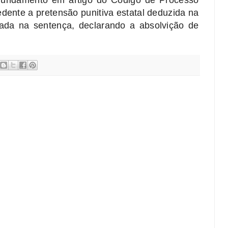
fundamento em artigo do Código de Processo
edente a pretensão punitiva estatal deduzida na
rada na sentença, declarando a absolvição de