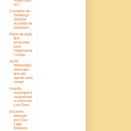
organizaçõ
es t...
Conselho de
Sentença
absolve
acusado de
participar...
Plano de Ação
têm
propostas
para
implementa
r Lingu...
ALTO
PARNAÍBA:
município
tem até
agosto para
compr...
Guarda
municipal é
assassinad
o a tiros em
Luís Dom...
Encontro
liderado
por Clay
Lago
fortalece