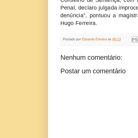
Conselho de Sentença, com 
Penal, declaro julgada improc
denúncia”, pontuou a magist
Hugo Ferreira.
Postado por
Eduardo Ericeira
às
05:13
Nenhum comentário:
Postar um comentário