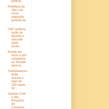
particip...
Prefeitura de
São Luís
inicia
migração
gradual da
...
CBF confirma
lesão de
Neymar e
atacante
pode
perde...
Duarte dar
início a pré-
campanha
ao Senado
após la...
Trabalhadores
terão
acesso a
mais de
200 vagas
de ...
Juizado Cível
e das
Relações
de
Consumo