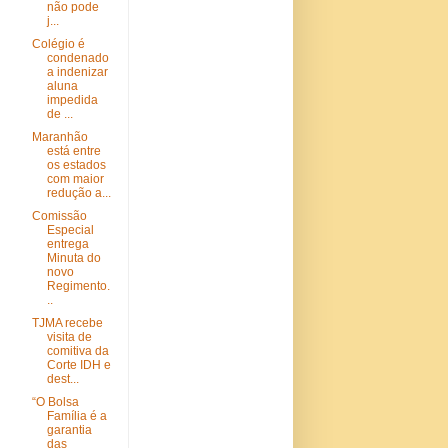
não pode
j...
Colégio é
condenado
a indenizar
aluna
impedida
de ...
Maranhão
está entre
os estados
com maior
redução a...
Comissão
Especial
entrega
Minuta do
novo
Regimento.
..
TJMA recebe
visita de
comitiva da
Corte IDH e
dest...
“O Bolsa
Família é a
garantia
das