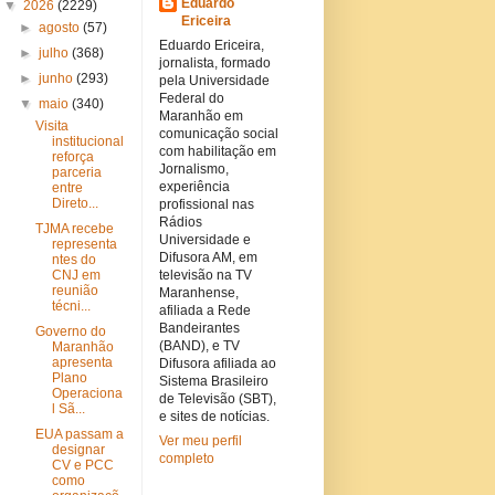
Eduardo
▼
2026
(2229)
Ericeira
►
agosto
(57)
Eduardo Ericeira,
►
julho
(368)
jornalista, formado
►
junho
(293)
pela Universidade
Federal do
▼
maio
(340)
Maranhão em
Visita
comunicação social
institucional
com habilitação em
reforça
Jornalismo,
parceria
experiência
entre
Direto...
profissional nas
Rádios
TJMA recebe
Universidade e
representa
Difusora AM, em
ntes do
CNJ em
televisão na TV
reunião
Maranhense,
técni...
afiliada a Rede
Bandeirantes
Governo do
(BAND), e TV
Maranhão
apresenta
Difusora afiliada ao
Plano
Sistema Brasileiro
Operaciona
de Televisão (SBT),
l Sã...
e sites de notícias.
EUA passam a
Ver meu perfil
designar
completo
CV e PCC
como