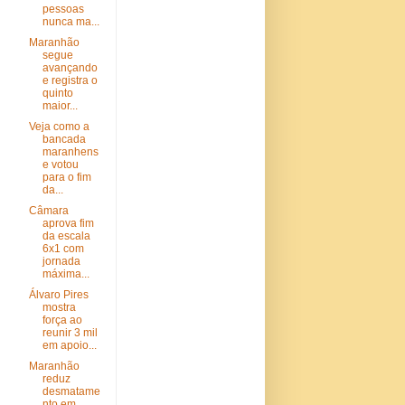
pessoas
nunca ma...
Maranhão
segue
avançando
e registra o
quinto
maior...
Veja como a
bancada
maranhens
e votou
para o fim
da...
Câmara
aprova fim
da escala
6x1 com
jornada
máxima...
Álvaro Pires
mostra
força ao
reunir 3 mil
em apoio...
Maranhão
reduz
desmatame
nto em