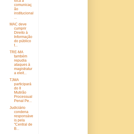
foca a
comunicaç
ão
institucional
...
MAC deve
cumprir
Direito à
Informação
do público
t...
TRE-MA
também
repudia
ataques à
magistratur
a eleit...
TJMA
participará
do II
Mutirão
Processual
Penal Pe...
Judiciário
condena
responsáve
is pela
"Central de
B...