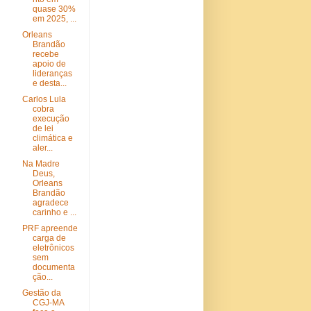
quase 30%
em 2025, ...
Orleans
Brandão
recebe
apoio de
lideranças
e desta...
Carlos Lula
cobra
execução
de lei
climática e
aler...
Na Madre
Deus,
Orleans
Brandão
agradece
carinho e ...
PRF apreende
carga de
eletrônicos
sem
documenta
ção...
Gestão da
CGJ-MA