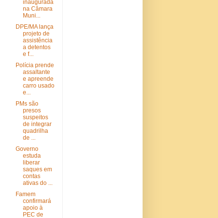
inaugurada
na Câmara
Muni...
DPE/MA lança
projeto de
assistência
a detentos
e f...
Polícia prende
assaltante
e apreende
carro usado
e...
PMs são
presos
suspeitos
de integrar
quadrilha
de ...
Governo
estuda
liberar
saques em
contas
ativas do ...
Famem
confirmará
apoio à
PEC de