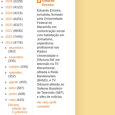
Eduardo
►
2026
(2229)
Ericeira
►
2025
(4122)
Eduardo Ericeira,
►
2024
(4216)
jornalista, formado
pela Universidade
►
2023
(6201)
Federal do
►
2022
(6327)
Maranhão em
►
2021
(6830)
comunicação social
com habilitação em
►
2020
(7445)
Jornalismo,
▼
2019
(4776)
experiência
profissional nas
►
dezembro
(362)
Rádios
Universidade e
►
novembro
Difusora AM, em
(335)
televisão na TV
►
outubro
(334)
Maranhense,
afiliada a Rede
►
setembro
(352)
Bandeirantes
(BAND), e TV
►
agosto
(455)
Difusora afiliada ao
►
julho
(387)
Sistema Brasileiro
de Televisão (SBT),
►
junho
(308)
e sites de notícias.
▼
maio
(410)
Ver meu perfil
Décima
completo
edição da
Conferênci