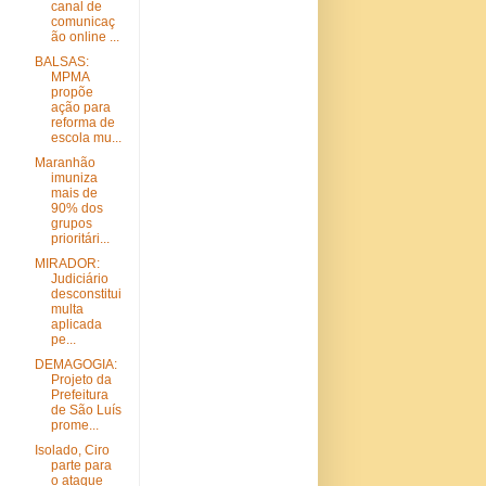
canal de
comunicaç
ão online ...
BALSAS:
MPMA
propõe
ação para
reforma de
escola mu...
Maranhão
imuniza
mais de
90% dos
grupos
prioritári...
MIRADOR:
Judiciário
desconstitui
multa
aplicada
pe...
DEMAGOGIA:
Projeto da
Prefeitura
de São Luís
prome...
Isolado, Ciro
parte para
o ataque