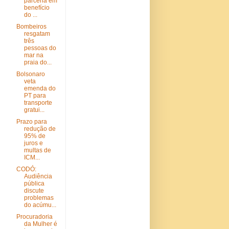
parceria em
benefício
do ...
Bombeiros
resgatam
três
pessoas do
mar na
praia do...
Bolsonaro
veta
emenda do
PT para
transporte
gratui...
Prazo para
redução de
95% de
juros e
multas de
ICM...
CODÓ:
Audiência
pública
discute
problemas
do acúmu...
Procuradoria
da Mulher é