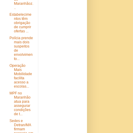
Maranhãoz.
..
Estabelecime
ntos têm
obrigação
de cumprir
ofertas ...
Polícia prende
mais dois
suspeitos
de
envolvimen
to...
Operação
Mais
Mobilidade
facilita
acesso a
escolas...
MPF no
Maranhão
atua para
assegurar
condições
de t...
Sedes e
Detran/MA
firmam