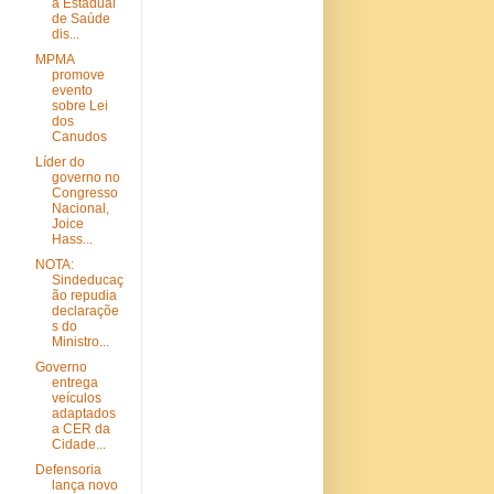
a Estadual
de Saúde
dis...
MPMA
promove
evento
sobre Lei
dos
Canudos
Líder do
governo no
Congresso
Nacional,
Joice
Hass...
NOTA:
Sindeducaç
ão repudia
declaraçõe
s do
Ministro...
Governo
entrega
veículos
adaptados
a CER da
Cidade...
Defensoria
lança novo