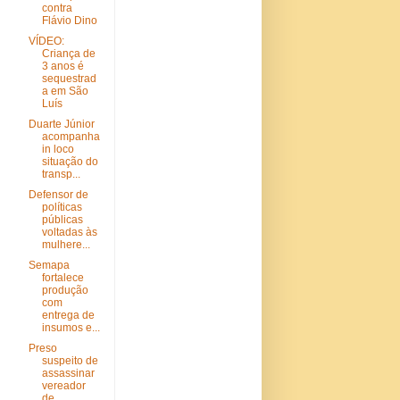
contra
Flávio Dino
VÍDEO:
Criança de
3 anos é
sequestrad
a em São
Luís
Duarte Júnior
acompanha
in loco
situação do
transp...
Defensor de
políticas
públicas
voltadas às
mulhere...
Semapa
fortalece
produção
com
entrega de
insumos e...
Preso
suspeito de
assassinar
vereador
de