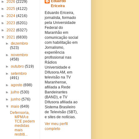
Eduardo
►
2026
(2229)
Ericeira
►
2025
(4122)
Eduardo Ericeira,
►
2024
(4216)
jornalista, formado
pela Universidade
►
2023
(6201)
Federal do
►
2022
(6327)
Maranhão em
▼
2021
(6830)
comunicação social
com habilitação em
►
dezembro
Jornalismo,
(523)
experiência
►
novembro
profissional nas
(458)
Rádios
►
outubro
(519)
Universidade e
Difusora AM, em
►
setembro
televisão na TV
(491)
Maranhense,
►
agosto
(698)
afiliada a Rede
►
julho
(530)
Bandeirantes
(BAND), e TV
►
junho
(576)
Difusora afiliada ao
▼
maio
(649)
Sistema Brasileiro
de Televisão (SBT),
Defensoria,
MPMA e
e sites de notícias.
TCE pedem
Ver meu perfil
medidas
completo
mais
restriti...