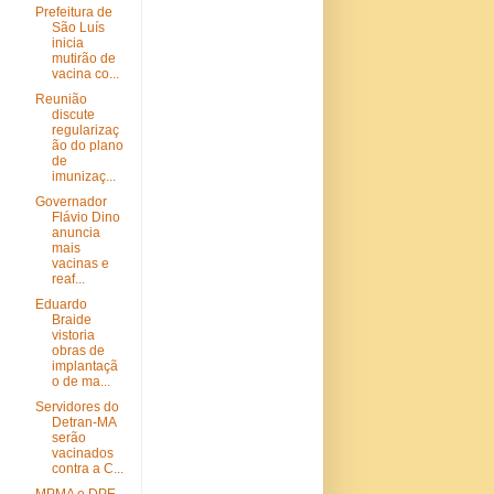
Prefeitura de
São Luís
inicia
mutirão de
vacina co...
Reunião
discute
regularizaç
ão do plano
de
imunizaç...
Governador
Flávio Dino
anuncia
mais
vacinas e
reaf...
Eduardo
Braide
vistoria
obras de
implantaçã
o de ma...
Servidores do
Detran-MA
serão
vacinados
contra a C...