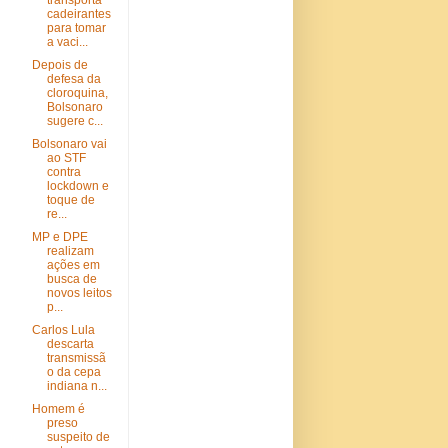
transporta
cadeirantes
para tomar
a vaci...
Depois de
defesa da
cloroquina,
Bolsonaro
sugere c...
Bolsonaro vai
ao STF
contra
lockdown e
toque de
re...
MP e DPE
realizam
ações em
busca de
novos leitos
p...
Carlos Lula
descarta
transmissã
o da cepa
indiana n...
Homem é
preso
suspeito de