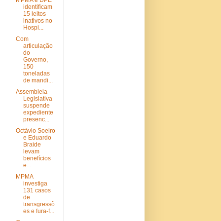
MPMA e DPE
identificam
15 leitos
inativos no
Hospi...
Com
articulação
do
Governo,
150
toneladas
de mandi...
Assembleia
Legislativa
suspende
expediente
presenc...
Octávio Soeiro
e Eduardo
Braide
levam
benefícios
e...
MPMA
investiga
131 casos
de
transgressõ
es e fura-f...