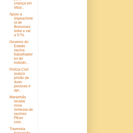
criança em
situa...
Apoio a
impeachme
nt de
Bolsonaro
sobe e vai
a 57%
Governo do
Estado
vacina
trabalhador
es da
indústri...
Polícia Civil
realiza
prisão de
duas
pessoas e
apr...
Maranhão
recebe
nova
remessa de
vacinas
Pfizer
com...
Travessia