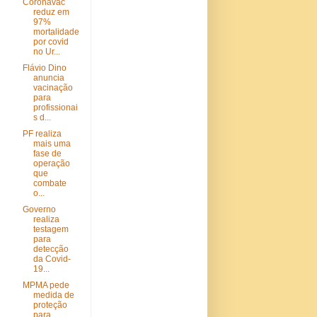
Coronavac
reduz em
97%
mortalidade
por covid
no Ur...
Flávio Dino
anuncia
vacinação
para
profissionai
s d...
PF realiza
mais uma
fase de
operação
que
combate
o...
Governo
realiza
testagem
para
detecção
da Covid-
19...
MPMA pede
medida de
proteção
para