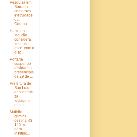
Pesquisa em
Serrana
comprova
efetividade
da
Corona...
Hamilton
Mourão
considera
‘menos
risco’ com a
disp...
Portaria
suspende
atividades
presenciais
de 29 de ...
Prefeitura de
São Luís
descentrali
za
testagem
em m...
Mutirão
criminal
destina R$
140 mil
para
instituiç...