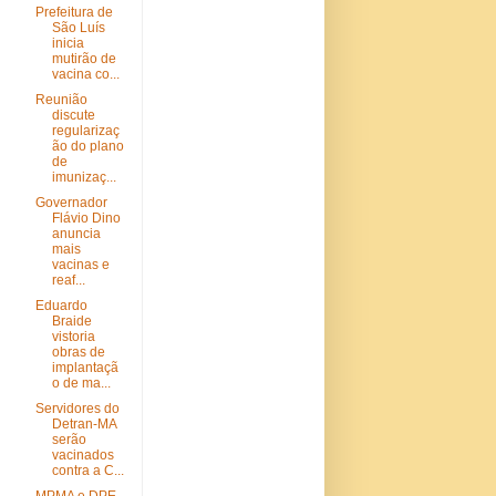
Prefeitura de
São Luís
inicia
mutirão de
vacina co...
Reunião
discute
regularizaç
ão do plano
de
imunizaç...
Governador
Flávio Dino
anuncia
mais
vacinas e
reaf...
Eduardo
Braide
vistoria
obras de
implantaçã
o de ma...
Servidores do
Detran-MA
serão
vacinados
contra a C...