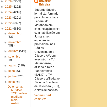
Eduardo
►
2026
(2229)
Ericeira
►
2025
(4122)
Eduardo Ericeira,
►
2024
(4216)
jornalista, formado
pela Universidade
►
2023
(6201)
Federal do
►
2022
(6327)
Maranhão em
▼
2021
(6830)
comunicação social
com habilitação em
►
dezembro
Jornalismo,
(523)
experiência
►
novembro
profissional nas
(458)
Rádios
►
outubro
(519)
Universidade e
Difusora AM, em
►
setembro
televisão na TV
(491)
Maranhense,
►
agosto
(698)
afiliada a Rede
►
julho
(530)
Bandeirantes
(BAND), e TV
►
junho
(576)
Difusora afiliada ao
▼
maio
(649)
Sistema Brasileiro
de Televisão (SBT),
Defensoria,
MPMA e
e sites de notícias.
TCE pedem
Ver meu perfil
medidas
completo
mais
restriti...