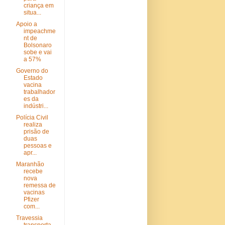
criança em
situa...
Apoio a
impeachme
nt de
Bolsonaro
sobe e vai
a 57%
Governo do
Estado
vacina
trabalhador
es da
indústri...
Polícia Civil
realiza
prisão de
duas
pessoas e
apr...
Maranhão
recebe
nova
remessa de
vacinas
Pfizer
com...
Travessia