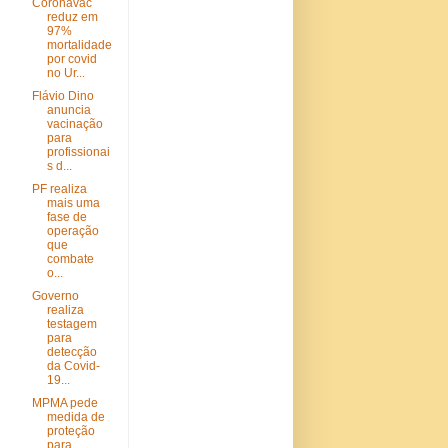
Coronavac
reduz em
97%
mortalidade
por covid
no Ur...
Flávio Dino
anuncia
vacinação
para
profissionai
s d...
PF realiza
mais uma
fase de
operação
que
combate
o...
Governo
realiza
testagem
para
detecção
da Covid-
19...
MPMA pede
medida de
proteção
para