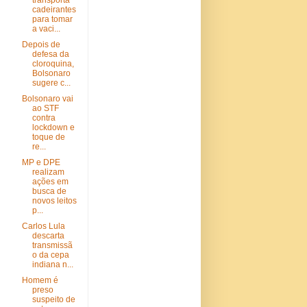
transporta
cadeirantes
para tomar
a vaci...
Depois de
defesa da
cloroquina,
Bolsonaro
sugere c...
Bolsonaro vai
ao STF
contra
lockdown e
toque de
re...
MP e DPE
realizam
ações em
busca de
novos leitos
p...
Carlos Lula
descarta
transmissã
o da cepa
indiana n...
Homem é
preso
suspeito de