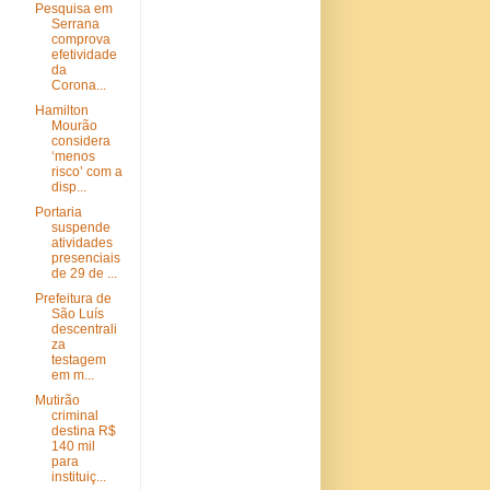
Pesquisa em
Serrana
comprova
efetividade
da
Corona...
Hamilton
Mourão
considera
‘menos
risco’ com a
disp...
Portaria
suspende
atividades
presenciais
de 29 de ...
Prefeitura de
São Luís
descentrali
za
testagem
em m...
Mutirão
criminal
destina R$
140 mil
para
instituiç...