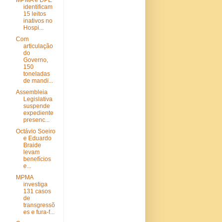
MPMA e DPE
identificam
15 leitos
inativos no
Hospi...
Com
articulação
do
Governo,
150
toneladas
de mandi...
Assembleia
Legislativa
suspende
expediente
presenc...
Octávio Soeiro
e Eduardo
Braide
levam
benefícios
e...
MPMA
investiga
131 casos
de
transgressõ
es e fura-f...