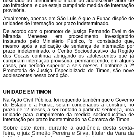
destinado ao atendimento inicial do adolescente autor de
ato infracional e que esteja cumprindo medida de internação
provisória.
Atualmente, apenas em São Luís é que a Funac dispõe de
unidades de internação por prazo indeterminado.
De acordo com o promotor de justiça Fernando Evelim de
Miranda Meneses, em procedimento investigatório
instaurado pelo Ministério Público, foi constatado que,
mesmo após a aplicação de sentença de internação por
prazo indeterminado, o Centro Socioeducativo da Região
dos Cocais continua abrigando os adolescentes que já
cumpriam internação provisória, permanecendo, em alguns
casos, por período superior a seis meses. Conforme a 2ª
Promotoria de Justiça Especializada de Timon, são nove
adolescentes nessa condição.
UNIDADE EM TIMON
Na Ação Civil Pública, foi requerido também que o Governo
do Estado e a Funac, sejam condenados a construir, no
prazo de 12 meses, a ser contado a partir da sentença, uma
unidade para cumprimento da medida socioeducativa de
internação por prazo indeterminado na Comarca de Timon.
Sobre este item, durante a audiência desta sexta-
feira, o juiz Simeão Pereira e Silva, titular da Vara da