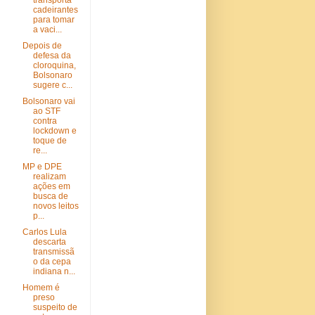
transporta
cadeirantes
para tomar
a vaci...
Depois de
defesa da
cloroquina,
Bolsonaro
sugere c...
Bolsonaro vai
ao STF
contra
lockdown e
toque de
re...
MP e DPE
realizam
ações em
busca de
novos leitos
p...
Carlos Lula
descarta
transmissã
o da cepa
indiana n...
Homem é
preso
suspeito de