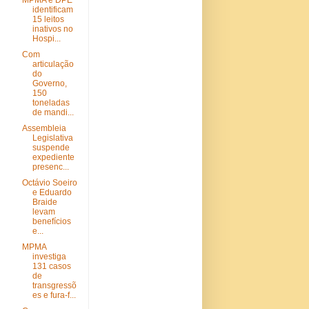
MPMA e DPE
identificam
15 leitos
inativos no
Hospi...
Com
articulação
do
Governo,
150
toneladas
de mandi...
Assembleia
Legislativa
suspende
expediente
presenc...
Octávio Soeiro
e Eduardo
Braide
levam
benefícios
e...
MPMA
investiga
131 casos
de
transgressõ
es e fura-f...