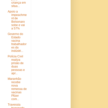
criança em
situa...
Apoio a
impeachme
nt de
Bolsonaro
sobe e vai
a 57%
Governo do
Estado
vacina
trabalhador
es da
indústri...
Polícia Civil
realiza
prisão de
duas
pessoas e
apr...
Maranhão
recebe
nova
remessa de
vacinas
Pfizer
com...
Travessia