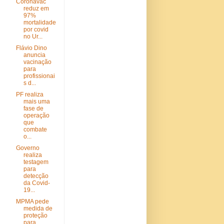
Coronavac
reduz em
97%
mortalidade
por covid
no Ur...
Flávio Dino
anuncia
vacinação
para
profissionai
s d...
PF realiza
mais uma
fase de
operação
que
combate
o...
Governo
realiza
testagem
para
detecção
da Covid-
19...
MPMA pede
medida de
proteção
para