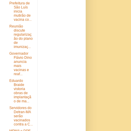
Prefeitura de
São Luís
inicia
mutirão de
vacina co...
Reunião
discute
regularizaç
ão do plano
de
imunizaç...
Governador
Flávio Dino
anuncia
mais
vacinas e
reaf...
Eduardo
Braide
vistoria
obras de
implantaçã
o de ma...
Servidores do
Detran-MA
serão
vacinados
contra a C...