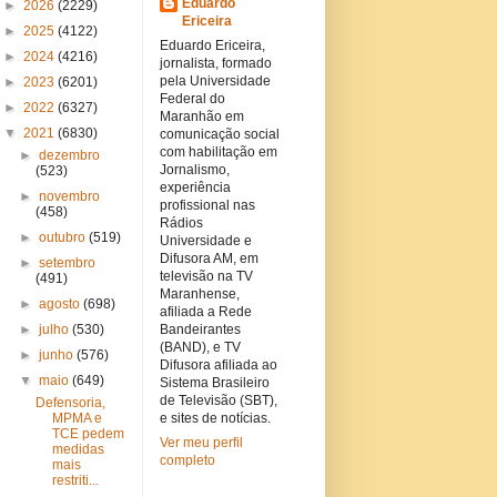
Eduardo
►
2026
(2229)
Ericeira
►
2025
(4122)
Eduardo Ericeira,
►
2024
(4216)
jornalista, formado
pela Universidade
►
2023
(6201)
Federal do
►
2022
(6327)
Maranhão em
▼
2021
(6830)
comunicação social
com habilitação em
►
dezembro
Jornalismo,
(523)
experiência
►
novembro
profissional nas
(458)
Rádios
►
outubro
(519)
Universidade e
Difusora AM, em
►
setembro
televisão na TV
(491)
Maranhense,
►
agosto
(698)
afiliada a Rede
►
julho
(530)
Bandeirantes
(BAND), e TV
►
junho
(576)
Difusora afiliada ao
▼
maio
(649)
Sistema Brasileiro
de Televisão (SBT),
Defensoria,
MPMA e
e sites de notícias.
TCE pedem
Ver meu perfil
medidas
completo
mais
restriti...