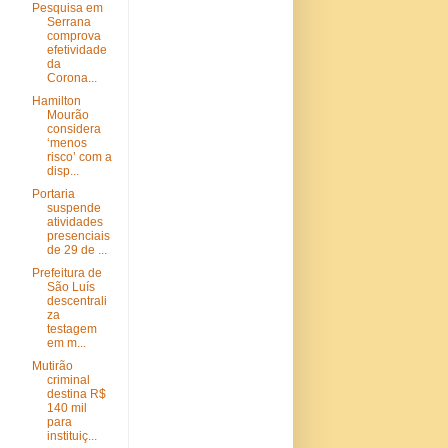
Pesquisa em
Serrana
comprova
efetividade
da
Corona...
Hamilton
Mourão
considera
‘menos
risco’ com a
disp...
Portaria
suspende
atividades
presenciais
de 29 de ...
Prefeitura de
São Luís
descentrali
za
testagem
em m...
Mutirão
criminal
destina R$
140 mil
para
instituiç...