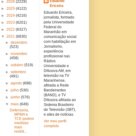
Eduardo
►
2026
(2229)
Ericeira
►
2025
(4122)
Eduardo Ericeira,
►
2024
(4216)
jornalista, formado
pela Universidade
►
2023
(6201)
Federal do
►
2022
(6327)
Maranhão em
▼
2021
(6830)
comunicação social
com habilitação em
►
dezembro
Jornalismo,
(523)
experiência
►
novembro
profissional nas
(458)
Rádios
►
outubro
(519)
Universidade e
Difusora AM, em
►
setembro
televisão na TV
(491)
Maranhense,
►
agosto
(698)
afiliada a Rede
►
julho
(530)
Bandeirantes
(BAND), e TV
►
junho
(576)
Difusora afiliada ao
▼
maio
(649)
Sistema Brasileiro
de Televisão (SBT),
Defensoria,
MPMA e
e sites de notícias.
TCE pedem
Ver meu perfil
medidas
completo
mais
restriti...