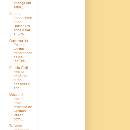
criança em
situa...
Apoio a
impeachme
nt de
Bolsonaro
sobe e vai
a 57%
Governo do
Estado
vacina
trabalhador
es da
indústri...
Polícia Civil
realiza
prisão de
duas
pessoas e
apr...
Maranhão
recebe
nova
remessa de
vacinas
Pfizer
com...
Travessia