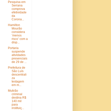
Pesquisa em
Serrana
comprova
efetividade
da
Corona...
Hamilton
Mourão
considera
‘menos
risco’ com a
disp...
Portaria
suspende
atividades
presenciais
de 29 de ...
Prefeitura de
São Luís
descentrali
za
testagem
em m...
Mutirão
criminal
destina R$
140 mil
para
instituiç...