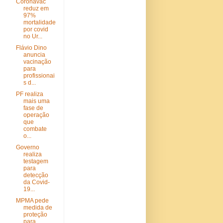
Coronavac
reduz em
97%
mortalidade
por covid
no Ur...
Flávio Dino
anuncia
vacinação
para
profissionai
s d...
PF realiza
mais uma
fase de
operação
que
combate
o...
Governo
realiza
testagem
para
detecção
da Covid-
19...
MPMA pede
medida de
proteção
para