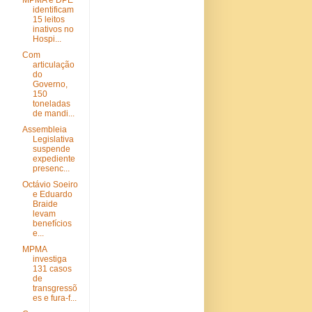
MPMA e DPE
identificam
15 leitos
inativos no
Hospi...
Com
articulação
do
Governo,
150
toneladas
de mandi...
Assembleia
Legislativa
suspende
expediente
presenc...
Octávio Soeiro
e Eduardo
Braide
levam
benefícios
e...
MPMA
investiga
131 casos
de
transgressõ
es e fura-f...