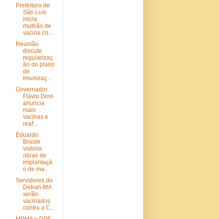
Prefeitura de
São Luís
inicia
mutirão de
vacina co...
Reunião
discute
regularizaç
ão do plano
de
imunizaç...
Governador
Flávio Dino
anuncia
mais
vacinas e
reaf...
Eduardo
Braide
vistoria
obras de
implantaçã
o de ma...
Servidores do
Detran-MA
serão
vacinados
contra a C...