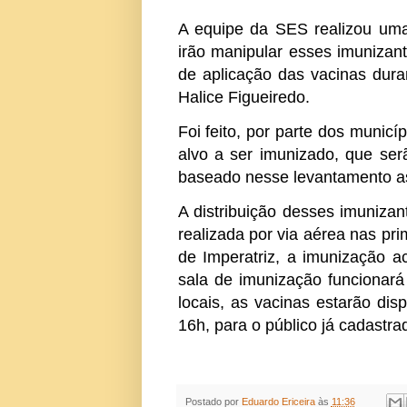
A equipe da SES realizou uma
irão manipular esses imuniza
de aplicação das vacinas dura
Halice Figueiredo.
Foi feito, por parte dos municí
alvo a ser imunizado, que se
baseado nesse levantamento as
A distribuição desses imunizan
realizada por via aérea nas pri
de Imperatriz, a imunização 
sala de imunização funcionar
locais, as vacinas estarão di
16h, para o público já cadastra
Postado por
Eduardo Ericeira
às
11:36