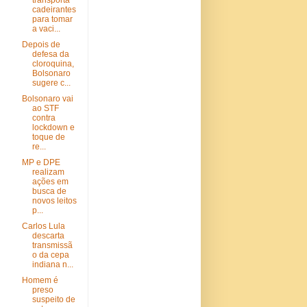
transporta
cadeirantes
para tomar
a vaci...
Depois de
defesa da
cloroquina,
Bolsonaro
sugere c...
Bolsonaro vai
ao STF
contra
lockdown e
toque de
re...
MP e DPE
realizam
ações em
busca de
novos leitos
p...
Carlos Lula
descarta
transmissã
o da cepa
indiana n...
Homem é
preso
suspeito de