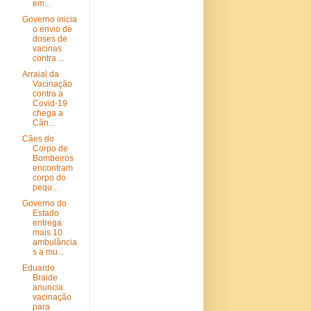
em...
Governo inicia
o envio de
doses de
vacinas
contra ...
Arraial da
Vacinação
contra a
Covid-19
chega a
Cân...
Cães do
Corpo de
Bombeiros
encontram
corpo do
pequ...
Governo do
Estado
entrega
mais 10
ambulância
s a mu...
Eduardo
Braide
anuncia
vacinação
para