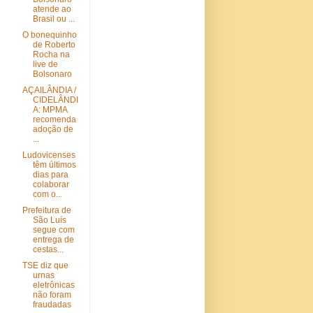
atende ao
Brasil ou ...
O bonequinho
de Roberto
Rocha na
live de
Bolsonaro
AÇAILÂNDIA /
CIDELÂNDI
A: MPMA
recomenda
adoção de
...
Ludovicenses
têm últimos
dias para
colaborar
com o...
Prefeitura de
São Luís
segue com
entrega de
cestas...
TSE diz que
urnas
eletrônicas
não foram
fraudadas