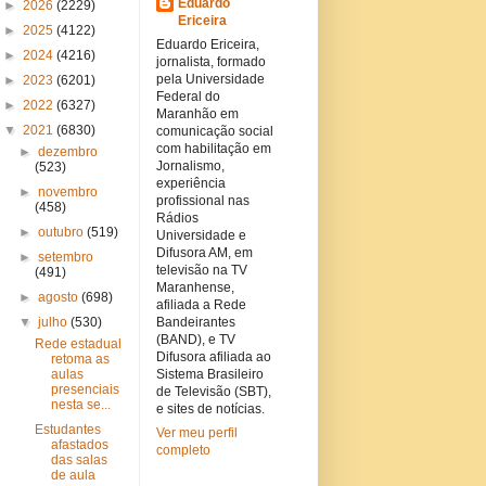
Eduardo
►
2026
(2229)
Ericeira
►
2025
(4122)
Eduardo Ericeira,
►
2024
(4216)
jornalista, formado
pela Universidade
►
2023
(6201)
Federal do
►
2022
(6327)
Maranhão em
▼
2021
(6830)
comunicação social
com habilitação em
►
dezembro
Jornalismo,
(523)
experiência
►
novembro
profissional nas
(458)
Rádios
►
outubro
(519)
Universidade e
Difusora AM, em
►
setembro
televisão na TV
(491)
Maranhense,
►
agosto
(698)
afiliada a Rede
▼
julho
(530)
Bandeirantes
(BAND), e TV
Rede estadual
Difusora afiliada ao
retoma as
aulas
Sistema Brasileiro
presenciais
de Televisão (SBT),
nesta se...
e sites de notícias.
Estudantes
Ver meu perfil
afastados
completo
das salas
de aula