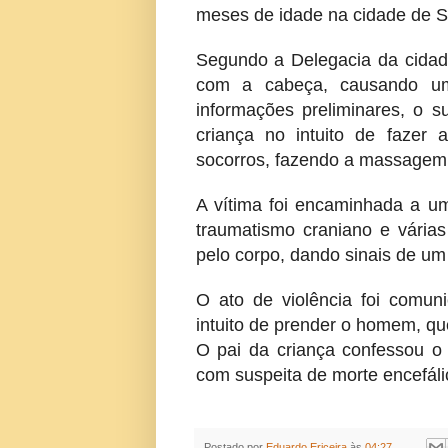
meses de idade na cidade de Sa
Segundo a Delegacia da cidade
com a cabeça, causando um
informações preliminares, o s
criança no intuito de fazer
socorros, fazendo a massagem 
A vítima foi encaminhada a um
traumatismo craniano e várias
pelo corpo, dando sinais de um
O ato de violência foi comunic
intuito de prender o homem, qu
O pai da criança confessou o 
com suspeita de morte encefáli
Postado por
Eduardo Ericeira
às
04:27