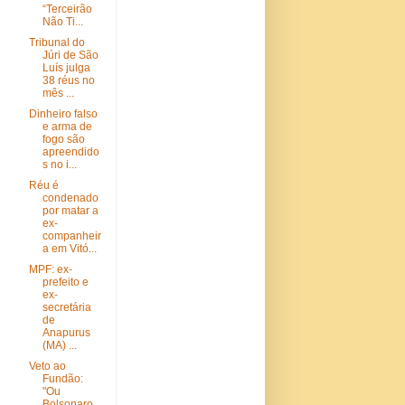
“Terceirão
Não Ti...
Tribunal do
Júri de São
Luís julga
38 réus no
mês ...
Dinheiro falso
e arma de
fogo são
apreendido
s no i...
Réu é
condenado
por matar a
ex-
companheir
a em Vitó...
MPF: ex-
prefeito e
ex-
secretária
de
Anapurus
(MA) ...
Veto ao
Fundão:
"Ou
Bolsonaro