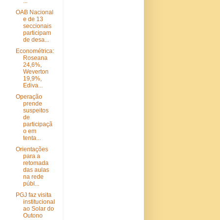
...
OAB Nacional
e de 13
seccionais
participam
de desa...
Econométrica:
Roseana
24,6%,
Weverton
19,9%,
Ediva...
Operação
prende
suspeitos
de
participaçã
o em
tenta...
Orientações
para a
retomada
das aulas
na rede
públ...
PGJ faz visita
institucional
ao Solar do
Outono