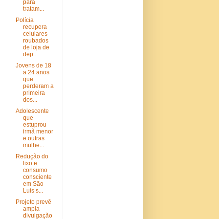
para
tratam...
Polícia
recupera
celulares
roubados
de loja de
dep...
Jovens de 18
a 24 anos
que
perderam a
primeira
dos...
Adolescente
que
estuprou
irmã menor
e outras
mulhe...
Redução do
lixo e
consumo
consciente
em São
Luís s...
Projeto prevê
ampla
divulgação