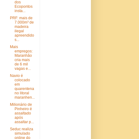
dos
Ecopontos
insta...
PRF: mais de
7.000m³ de
madeira
ilegal
apreendido
s...
Mais
empregos:
Maranhão
cria mais
de 6 mil
vagas e...
Navio é
colocado
em
quarentena
no litoral
maranhen...
Milionário de
Pinheiro é
assaltado
após
assaltar p...
Seduc realiza
simulado
online do