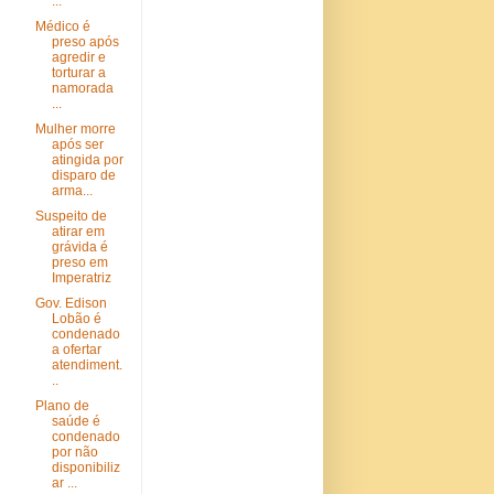
...
Médico é
preso após
agredir e
torturar a
namorada
...
Mulher morre
após ser
atingida por
disparo de
arma...
Suspeito de
atirar em
grávida é
preso em
Imperatriz
Gov. Edison
Lobão é
condenado
a ofertar
atendiment.
..
Plano de
saúde é
condenado
por não
disponibiliz
ar ...