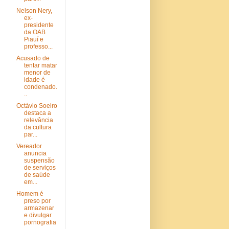
Nelson Nery,
ex-
presidente
da OAB
Piauí e
professo...
Acusado de
tentar matar
menor de
idade é
condenado.
..
Octávio Soeiro
destaca a
relevância
da cultura
par...
Vereador
anuncia
suspensão
de serviços
de saúde
em...
Homem é
preso por
armazenar
e divulgar
pornografia