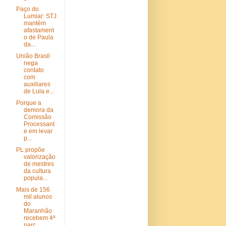
Paço do
Lumiar: STJ
mantém
afastament
o de Paula
da...
União Brasil
nega
contato
com
auxiliares
de Lula e...
Porque a
demora da
Comissão
Processant
e em levar
p...
PL propõe
valorização
de mestres
da cultura
popula...
Mais de 156
mil alunos
do
Maranhão
recebem 4ª
parc...