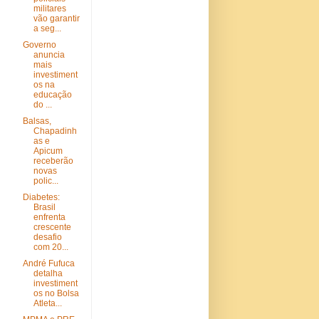
militares
vão garantir
a seg...
Governo
anuncia
mais
investiment
os na
educação
do ...
Balsas,
Chapadinh
as e
Apicum
receberão
novas
polic...
Diabetes:
Brasil
enfrenta
crescente
desafio
com 20...
André Fufuca
detalha
investiment
os no Bolsa
Atleta...