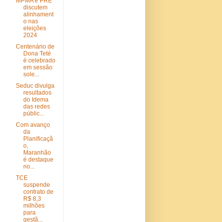
MPMA e PRE
discutem
alinhament
o nas
eleições
2024
Centenário de
Dona Teté
é celebrado
em sessão
sole...
Seduc divulga
resultados
do Idema
das redes
públic...
Com avanço
da
Planificaçã
o,
Maranhão
é destaque
no...
TCE
suspende
contrato de
R$ 8,3
milhões
para
gestã...