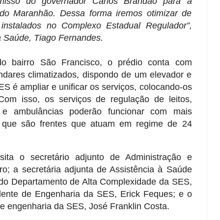
isso do governador Carlos Brandão para a
 do Maranhão. Dessa forma iremos otimizar de
 instalados no Complexo Estadual Regulador”,
da Saúde, Tiago Fernandes.
 do bairro São Francisco, o prédio conta com
andares climatizados, dispondo de um elevador e
S é ampliar e unificar os serviços, colocando-os
om isso, os serviços de regulação de leitos,
o e ambulâncias poderão funcionar com mais
ez que são frentes que atuam em regime de 24
ta o secretário adjunto de Administração e
; a secretária adjunta de Assistência à Saúde
 do Departamento de Alta Complexidade da SES,
dente de Engenharia da SES, Erick Feques; e o
de engenharia da SES, José Franklin Costa.