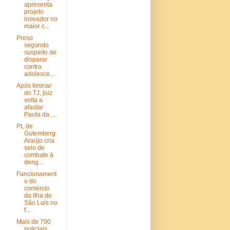
apresenta
projeto
inovador no
maior c...
Preso
segundo
suspeito de
disparar
contra
adolesce...
Após liminar
do TJ, juiz
volta a
afastar
Paula da ...
PL de
Gutemberg
Araújo cria
selo de
combate à
deng...
Funcionament
o do
comércio
da Ilha de
São Luís no
f...
Mais de 700
policiais