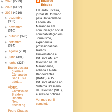
Eduardo
►
2026
(2229)
Ericeira
►
2025
(4122)
Eduardo Ericeira,
▼
2024
(4216)
jornalista, formado
►
dezembro
pela Universidade
(303)
Federal do
Maranhão em
►
novembro
comunicação social
(310)
com habilitação em
►
outubro
(370)
Jornalismo,
►
setembro
experiência
(394)
profissional nas
Rádios
►
agosto
(250)
Universidade e
►
julho
(391)
Difusora AM, em
televisão na TV
▼
junho
(326)
Maranhense,
Braide declara
afiliada a Rede
guerra a
Bandeirantes
Câmara de
São Luís e
(BAND), e TV
adota...
Difusora afiliada ao
Sistema Brasileiro
VÍDEO:
de Televisão (SBT),
Comitiva de
e sites de notícias.
Braide e
Ribeiro
Ver meu perfil
Neto
completo
trocam ag...
Pedro Chagas